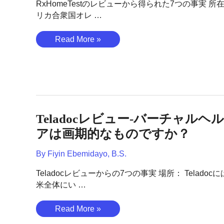
RxHomeTestのレビューから得られた7つの事実 所
よ
リカ合衆国オレ …
り
良
RxHomeTest
Read More »
い
の
ア
レ
プ
ビ
ロ
ュ
ー
ー
チ？
–
Teladocレビュー-バーチャルヘ
ア
ッ
アは画期的なものですか？
ト
By
Fiyin Ebemidayo, B.S.
ホ
ー
Teladocレビューからの7つの事実 場所： Teladoc
ム
米全体にい …
な
ラ
Teladoc
Read More »
ボ
レ
を