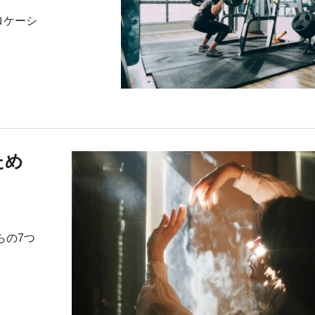
ロケーシ
ため
らの7つ