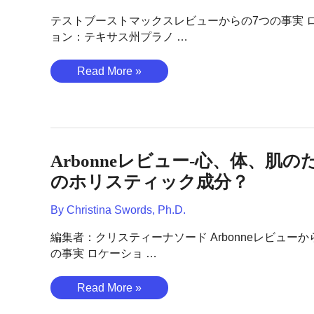
か？
テストブーストマックスレビューからの7つの事実 
ョン：テキサス州プラノ …
テ
Read More »
ス
ト
ブ
ー
ス
Arbonneレビュー-心、体、肌の
ト
のホリスティック成分？
マ
ッ
By
Christina Swords, Ph.D.
ク
ス
編集者：クリスティーナソード Arbonneレビューか
レ
の事実 ロケーショ …
ビ
ュ
Arbonne
Read More »
ー-
レ
物