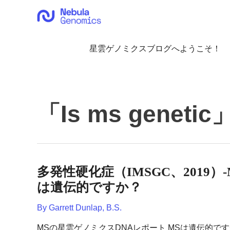
内
容
を
ス
星雲ゲノミクスブログへようこそ！
キ
ッ
プ
「
Is ms genetic
多発性硬化症（IMSGC、2019）-
は遺伝的ですか？
By
Garrett Dunlap, B.S.
MSの星雲ゲノミクスDNAレポート MSは遺伝的です