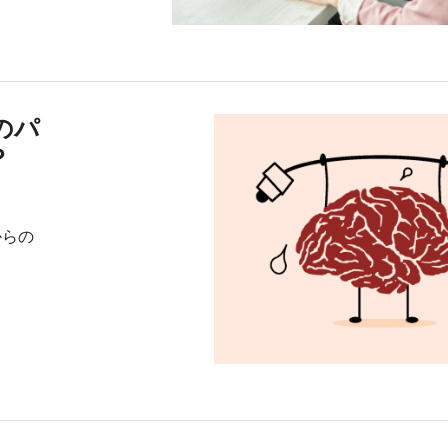
脳のパ
？
ーからの