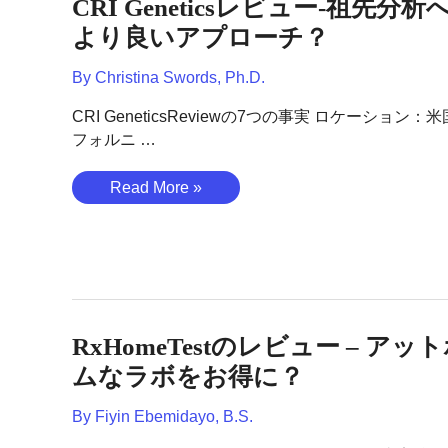
CRI Geneticsレビュー-祖先分析
べ
き
て
より良いアプローチ？
る？
の
By
Christina Swords, Ph.D.
人
の
CRI GeneticsReviewの7つの事実 ロケーション：
た
フォルニ …
め
の
CRI
Read More »
診
Genetics
断
レ
DNA
ビ
検
ュ
査？
ー-
祖
RxHomeTestのレビュー – アッ
先
分
ムなラボをお得に？
析
By
Fiyin Ebemidayo, B.S.
へ
の