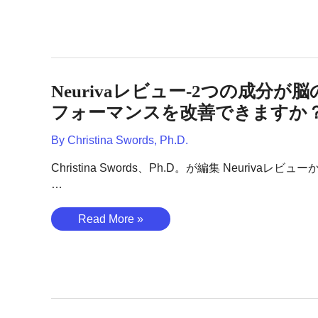
ビ
お
ュ
得
ー-
に？
バ
ー
Neurivaレビュー-2つの成分が
チ
ャ
フォーマンスを改善できますか
ル
By
Christina Swords, Ph.D.
ヘ
ル
Christina Swords、Ph.D。が編集 Neurivaレビュ
ス
…
ケ
ア
Neuriva
Read More »
は
レ
画
ビ
期
ュ
的
ー-2
な
つ
も
の