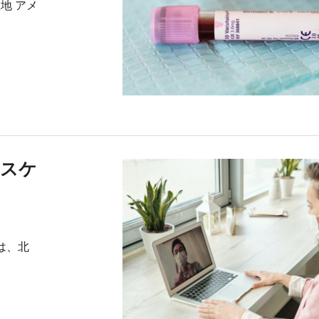
在地 アメ
ルスケ
には、北