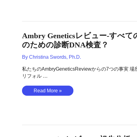
レ
ビ
ュ
ー
–
Ambry Geneticsレビュー-すべ
あ
な
のための診断DNA検査？
た
By
Christina Swords, Ph.D.
の
遺
私たちのAmbryGeneticsReviewからの7つの事実 
伝
リフォル …
子
か
Ambry
Read More »
ら
Genetics
が
レ
ん
ビ
を
ュ
検
ー-
出
す
で