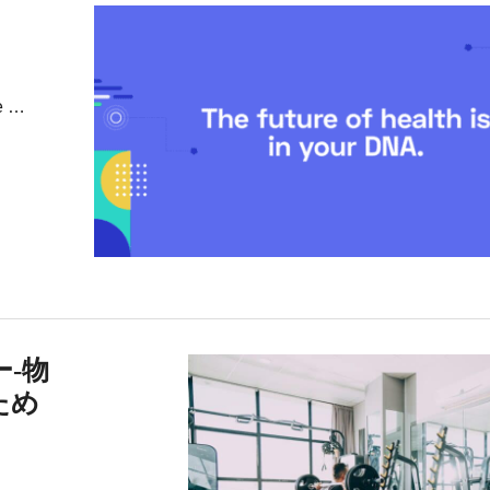
e …
-物
ため