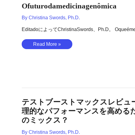
の
Ofuturodamedicinagenômica
成
で
分
す
By
Christina Swords, Ph.D.
が
か？
脳
EditadoによってChristinaSwords、Ph.D。 Oqueém
の
パ
Ofuturodamedicinagenômica
Read More »
フ
ォ
ー
マ
ン
ス
を
改
テストブーストマックスレビュー
善
理的なパフォーマンスを高める
で
き
のミックス？
ま
す
By
Christina Swords, Ph.D.