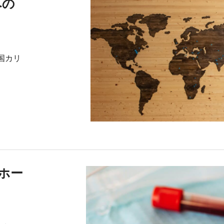
への
米国カリ
トホー