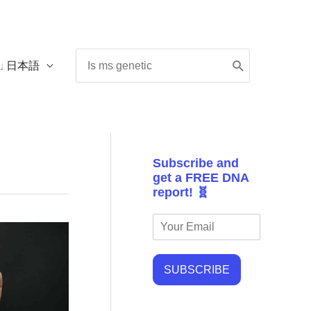
Search
日本語
for:
Subscribe and
get a FREE DNA
report! 🧬
SUBSCRIBE