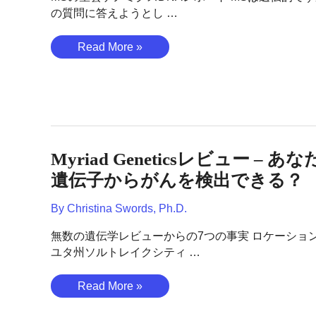
の質問に答えようとし …
多
Read More »
発
性
硬
化
症
（IMSGC、
Myriad Geneticsレビュー – あ
2019）-
MS
遺伝子からがんを検出できる？
は
By
Christina Swords, Ph.D.
遺
伝
無数の遺伝学レビューからの7つの事実 ロケーショ
的
ユタ州ソルトレイクシティ …
で
す
Myriad
Read More »
か？
Genetics