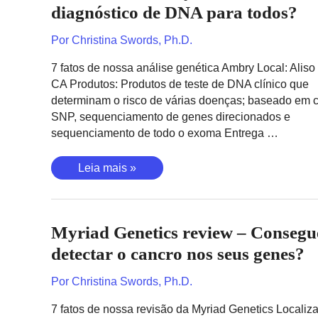
robótica
diagnóstico de DNA para todos?
e
a
Por
Christina Swords, Ph.D.
IA
7 fatos de nossa análise genética Ambry Local: Aliso
baixam
CA Produtos: Produtos de teste de DNA clínico que
os
determinam o risco de várias doenças; baseado em 
custos?
SNP, sequenciamento de genes direcionados e
sequenciamento de todo o exoma Entrega …
Revisão
Leia mais »
da
Ambry
Genetics
Myriad Genetics review – Consegu
–
Teste
detectar o cancro nos seus genes?
de
diagnóstico
Por
Christina Swords, Ph.D.
de
7 fatos de nossa revisão da Myriad Genetics Localiza
DNA