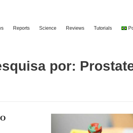
ws
Reports
Science
Reviews
Tutorials
P
esquisa por:
Prostat
 O