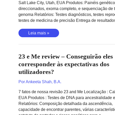
Salt Lake City, Utah, EUA Produtos: Painéis genétic
para
direccionados, exoma completo, e sequenciação de 
todos?
genoma Relatórios: Testes diagnósticos, testes repro
testes de medicina de precisão Entrega de resultado
Myriad
Leia mais »
Genetics
review
–
23 e Me review – Conseguirão eles
Consegue
detectar
corresponder às expectativas dos
o
utilizadores?
cancro
nos
Por
Ankeeta Shah, B.A.
seus
genes?
7 fatos de nossa revisão 23 and Me Localização : Cal
EUA Produtos : Testes de DNA para ancestralidade 
Relatórios: Composição detalhada da ascendência,
capacidade de encontrar parentes, várias característi