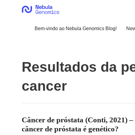
Ir
para
o
conteúdo
Bem-vindo ao Nebula Genomics Blog!
Ne
Resultados da p
cancer
Câncer de próstata (Conti, 2021) –
câncer de próstata é genético?