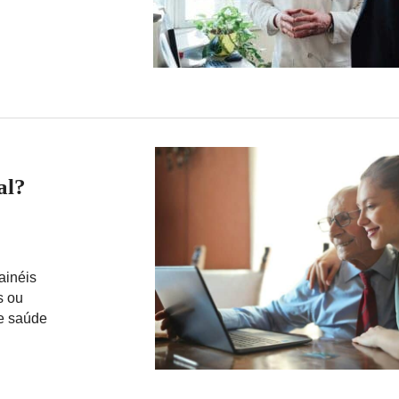
al?
ainéis
s ou
 e saúde