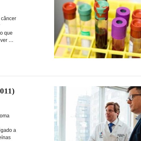
 câncer
?
do que
 ver …
2011)
noma
igado a
eínas