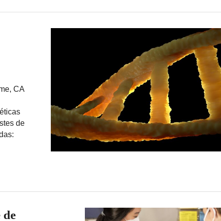
ame, CA
éticas
stes de
das:
 de