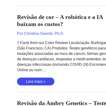
da
Invitae
–
Revisão de cor – A robótica e a IA
Trazendo
a
baixam os custos?
genética
para
Por
Christina Swords, Ph.D.
a
7 Facts from our Color Review Localização: Burling
medicina
(São Francisco, CA) Produtos: Testes genéticos para
tradicional?
mutações associadas ao risco de cancro, formas gen
de doenças cardíacas, respostas a medicamentos, te
doenças infecciosas (incluindo COVID-19) Encomen
Online ou num …
Revisão
Leia mais »
de
cor
–
Revisão da Ambry Genetics – Teste
A