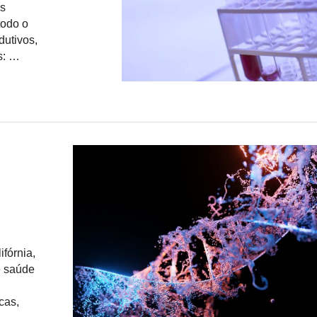
os
todo o
dutivos,
s: …
ifórnia,
e saúde
cas,