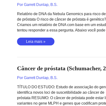
Por
Garrett Dunlap, B.S.
Relatório de DNA da Nebula Genomics para risco de
de próstata O risco de câncer de próstata é genético
Criamos um relatório de DNA com base em um estu
tentou responder a essa pergunta. Abaixo você pode
Câncer
Leia mais »
de
próstata
(Conti,
2021)
Câncer de próstata (Schumacher, 
–
O
Por
Garrett Dunlap, B.S.
câncer
de
TÍTULO DO ESTUDO: Estudo de associação do ge
próstata
identifica novos loci de suscetibilidade ao câncer de
é
próstata RESUMO: O câncer de próstata pode estar l
genético?
variantes no gene MLPH e genes que codificam prot