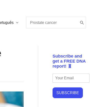
Procurar:
ortuguês
e
Subscribe and
get a FREE DNA
report! 🧬
SUBSCRIBE