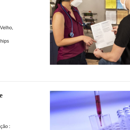
 Velho,
chips
e
ção :