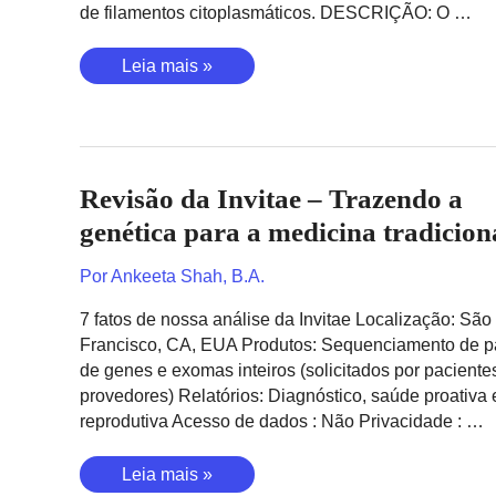
de filamentos citoplasmáticos. DESCRIÇÃO: O …
Câncer
Leia mais »
de
próstata
(Schumacher,
2011)
Revisão da Invitae – Trazendo a
genética para a medicina tradicion
Por
Ankeeta Shah, B.A.
7 fatos de nossa análise da Invitae Localização: São
Francisco, CA, EUA Produtos: Sequenciamento de p
de genes e exomas inteiros (solicitados por paciente
provedores) Relatórios: Diagnóstico, saúde proativa
reprodutiva Acesso de dados : Não Privacidade : …
Revisão
Leia mais »