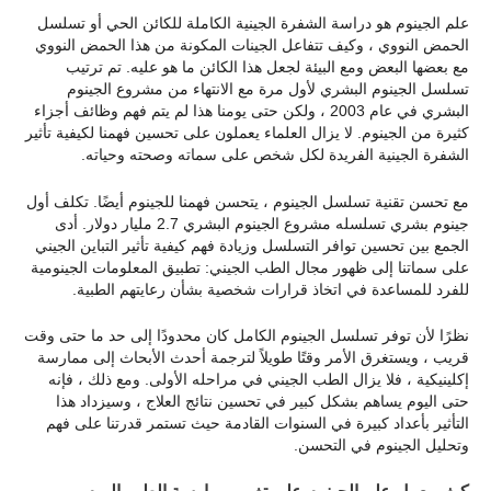
علم الجينوم هو دراسة الشفرة الجينية الكاملة للكائن الحي أو تسلسل
الحمض النووي ، وكيف تتفاعل الجينات المكونة من هذا الحمض النووي
مع بعضها البعض ومع البيئة لجعل هذا الكائن ما هو عليه. تم ترتيب
تسلسل الجينوم البشري لأول مرة مع الانتهاء من مشروع الجينوم
البشري في عام 2003 ، ولكن حتى يومنا هذا لم يتم فهم وظائف أجزاء
كثيرة من الجينوم. لا يزال العلماء يعملون على تحسين فهمنا لكيفية تأثير
الشفرة الجينية الفريدة لكل شخص على سماته وصحته وحياته.
مع تحسن تقنية تسلسل الجينوم ، يتحسن فهمنا للجينوم أيضًا. تكلف أول
جينوم بشري تسلسله مشروع الجينوم البشري 2.7 مليار دولار. أدى
الجمع بين تحسين توافر التسلسل وزيادة فهم كيفية تأثير التباين الجيني
على سماتنا إلى ظهور مجال الطب الجيني: تطبيق المعلومات الجينومية
للفرد للمساعدة في اتخاذ قرارات شخصية بشأن رعايتهم الطبية.
نظرًا لأن توفر تسلسل الجينوم الكامل كان محدودًا إلى حد ما حتى وقت
قريب ، ويستغرق الأمر وقتًا طويلاً لترجمة أحدث الأبحاث إلى ممارسة
إكلينيكية ، فلا يزال الطب الجيني في مراحله الأولى. ومع ذلك ، فإنه
حتى اليوم يساهم بشكل كبير في تحسين نتائج العلاج ، وسيزداد هذا
التأثير بأعداد كبيرة في السنوات القادمة حيث تستمر قدرتنا على فهم
وتحليل الجينوم في التحسن.