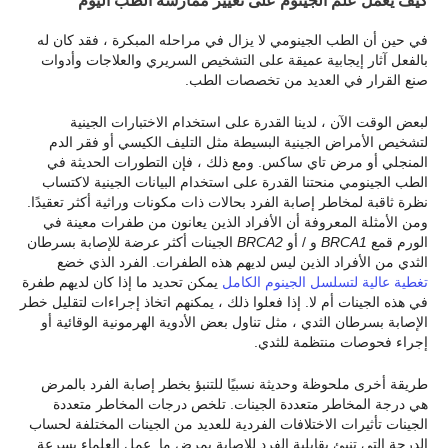
كيف يعمل علم الجينوم على تغيير ممارسة الطب اليوم
في حين أن الطب الجينومي لا يزال في مراحله المبكرة ، فقد كان له
بالفعل آثار إيجابية عميقة على التشخيص السريري والعلاجات وأدوات
صنع القرار في العديد من تخصصات الطب.
لبعض الوقت الآن ، لدينا القدرة على استخدام الاختبارات الجينية
لتشخيص الأمراض الجينية البسيطة مثل التليف الكيسي أو فقر الدم
المنجلي أو مرض تاي ساكس. ومع ذلك ، فإن التطورات الحديثة في
الطب الجينومي منحتنا القدرة على استخدام البيانات الجينية لاكتساب
نظرة ثاقبة لمخاطر إصابة الفرد بحالات ذات مكونات وراثية أكثر تعقيدًا.
ومن الأمثلة المعروفة أن الأفراد الذين يعانون من طفرات معينة في
الورم قمع
BRCA1
و / أو
BRCA2
الجينات أكثر عرضة للإصابة بسرطان
الثدي من الأفراد الذين ليس لديهم هذه الطفرات. الفرد الذي خضع
تغطية عالية لتسلسل الجينوم الكامل
يمكن تحديد ما إذا كان لديهم طفرة
في هذه الجينات أم لا. إذا فعلوا ذلك ، يمكنهم اتخاذ إجراءات لتقليل خطر
الإصابة بسرطان الثدي ، مثل تناول بعض الأدوية الهرمونية الوقائية أو
إجراء فحوصات منتظمة للثدي.
طريقة أخرى ملحوظة وحديثة نسبيًا للتنبؤ بخطر إصابة الفرد بالمرض
هي درجة المخاطر متعددة الجينات. تلخص درجات المخاطر متعددة
الجينات تأثيرات الاختلافات الفردية للعديد من الجينات المختلفة لحساب
الدرجة التي تنبئ بقابلية الفرد للإصابة بمرض ما. عمل العلماء بسرعة