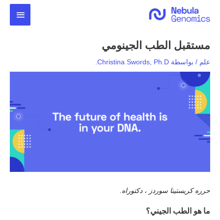
خطي
القائمة
لى
لمحتوى
الرئيس
مستقبل الطب الجينومي
علم
/ بواسطة
Christina Swords, Ph.D.
حرره كريستينا سوردز ، دكتوراه.
ما هو الطب الجيني؟