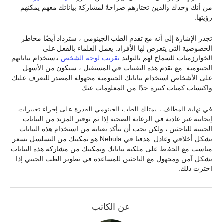
من أنك وحدك والذين تختارهم صراحةً لمشاركة بياناتك معهم يمكنهم
رؤيتها.
تجدر الإشارة إلى أنه مع تقدم الطب الجينومي ، ستزداد أيضًا مخاطر
الخصوصية التي يتعرض لها الأفراد. يعمل العلماء بالفعل على
الخوارزميات للسماح لهم بالتوليد
تقريب لوجه الشخص
باستخدام بياناتهم
الجينومية. مع تقدم هذه التقنيات في المستقبل ، سيكون من الأسهل
على الأشخاص استخدام بياناتك الجينومية مجهولة المصدر للتعرف عليك
واكتساب كميات كبيرة جدًا من المعلومات عنك.
في نهاية المطاف ، يمتلك الطب الجينومي القدرة على إجراء تغييرات
إيجابية غير عادية في الرعاية الصحية إذا تم توفير المزيد من البيانات
الجينية للباحثين ، ولكن يجب أن نتأكد بعناية من استخدام هذه البيانات
بشكل أخلاقي وعادل. هدفنا في Nebula هو تمكينك من التسلسل بسعر
مناسب مع الحفاظ على ملكية بياناتك وتمكينك من مشاركة هذه البيانات
بشكل آمن ومجهول مع الباحثين للمساعدة في تطوير الطب الجيني إذا
اخترت ذلك.
عن الكاتب