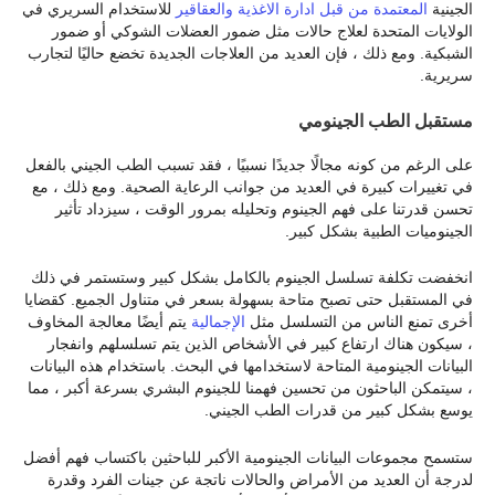
الجينية
المعتمدة من قبل ادارة الاغذية والعقاقير
للاستخدام السريري في
الولايات المتحدة لعلاج حالات مثل ضمور العضلات الشوكي أو ضمور
الشبكية. ومع ذلك ، فإن العديد من العلاجات الجديدة تخضع حاليًا لتجارب
سريرية.
مستقبل الطب الجينومي
على الرغم من كونه مجالًا جديدًا نسبيًا ، فقد تسبب الطب الجيني بالفعل
في تغييرات كبيرة في العديد من جوانب الرعاية الصحية. ومع ذلك ، مع
تحسن قدرتنا على فهم الجينوم وتحليله بمرور الوقت ، سيزداد تأثير
الجينوميات الطبية بشكل كبير.
انخفضت تكلفة تسلسل الجينوم بالكامل بشكل كبير وستستمر في ذلك
في المستقبل حتى تصبح متاحة بسهولة بسعر في متناول الجميع. كقضايا
أخرى تمنع الناس من التسلسل مثل
الإجمالية
يتم أيضًا معالجة المخاوف
، سيكون هناك ارتفاع كبير في الأشخاص الذين يتم تسلسلهم وانفجار
البيانات الجينومية المتاحة لاستخدامها في البحث. باستخدام هذه البيانات
، سيتمكن الباحثون من تحسين فهمنا للجينوم البشري بسرعة أكبر ، مما
يوسع بشكل كبير من قدرات الطب الجيني.
ستسمح مجموعات البيانات الجينومية الأكبر للباحثين باكتساب فهم أفضل
لدرجة أن العديد من الأمراض والحالات ناتجة عن جينات الفرد وقدرة