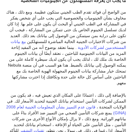
ما يجب أن يعرفه المستهلكون عن الجينوميات الشخصية
من الواضح أن فوائد تقدم الطب الجيني ستكون عظيمة. ومع ذلك ، هناك
مخاوف بشأن الجينوميات والخصوصية التي يجب على أي شخص يفكر
في المشاركة في الطب الجيني أو البحث أن يكون على علم بها. إذا كان
لديك تسلسل الجينوم الخاص بك حتى تتمكن من المشاركة ، فيجب أن
تكون على دراية بمن سيتمكن من الوصول إلى بياناتك بعد ذلك. العديد
من شركات الاختبارات الجينية الحالية المباشرة للمستهلكين
بيع بيانات
المستخدمين لشركات الأدوية
. بينما نعتقد بوضوح أنه من المفيد إتاحة
المزيد من البيانات الجينومية للباحثين ، نعتقد أيضًا أن بيانات الجينوم
الخاصة بك ملك لك ، لذلك يجب أن يكون لديك سيطرة كاملة على من
يمكنه الوصول إلى بياناتك بالضبط. هذا هو السبب في أن منصة Nebula
تمنحك خيار مشاركة بيانات الجينوم المجهولة الهوية الخاصة بك مع
الباحثين على أساس كل حالة على حدة وتكافئك إذا اخترت مشاركتها
معهم.
بالإضافة إلى ذلك ، اعتمادًا على المكان الذي تعيش فيه ، قد يكون من
الممكن لشركات التأمين استخدام بياناتك الجينية لتحديد الأسعار لك. في
الولايات المتحدة ،
قانون عدم التمييز بشأن المعلومات الجينية لعام 2008
(GINA)
يمنع شركات التأمين الصحي من التمييز ضد الأفراد بناءً على
بياناتهم الوراثية. ومع ذلك ، لا يزال بإمكان الأنواع الأخرى من شركات
التأمين ، مثل التأمين على الحياة أو الإعاقة ، استخدام بياناتك لتحديد
الأسعار إذا رغبوا في ذلك. في نيبولا ، نحن نتطور
تقنيات التشفير
للتأكد