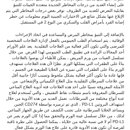
على إنشاء العديد من درجات المخاطر الجديدة متعددة الجينات للتنبؤ
بقابلية التعرض للعديد من الظروف. توفر بعض درجات المخاطر التي يتم
الإبلاغ عنها بشكل شائع في الاختبارات الجينية اليوم معلومات عن خطر
إصابة الفرد بأمراض القلب والسكري من النوع 2 في المستقبل.
بالإضافة إلى التنبؤ بمخاطر المرض والمساعدة في اتخاذ الإجراءات
الوقائية ، يتم استخدام الطب الجينومي بالفعل لإدارة العلاجات الشخصية
للمرضى والتي تكون أكثر فعالية من العلاجات التقليدية. يعد علم الأورام
أحد المجالات الرائدة في تطبيق الطب الجينومي لهذا الغرض. من خلال
تسلسل العينات من ورم المريض ، يمكن للأطباء أن يوصوا بالعلاجات
بناءً على الطفرات التي يمتلكها الورم. نظرًا لأن هذه العلاجات تستهدف
الورم بناءً على الطفرات التي تميزه عن الخلايا الطبيعية في الجسم ،
فإنها عادة ما تكون أكثر فعالية بشكل ملحوظ وتسبب آثارًا جانبية أقل
من علاجات السرطان التقليدية مثل العلاج الكيميائي والإشعاعي. من
الأمثلة المعروفة نسبيًا على أحد هذه العلاجات فئة أدوية العلاج المناعي
للسرطان المعروفة باسم مثبطات نقاط التفتيش ، والتي تُستخدم لعلاج
عدة أنواع مختلفة من السرطانات. تعمل العديد من هذه الأدوية من خلال
استهداف البروتين PD-L1 ، الذي تم ترميزه بواسطة
CD274
الجين
ويساعد الخلايا السرطانية على تجنب الكشف عن طريق الجهاز المناعي.
لذلك ، من خلال تسلسل عينة الورم والتحقق مما إذا كان الورم يعبر عن
PD-L1 أم لا في نسبة عالية من خلاياه ، يمكننا الحصول على نظرة ثاقبة
لفرصة أن تكون هذه الأدوية قادرة على علاج هذا الورم بشكل فعال.