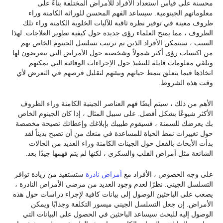
محسنة على قياس استعداد الأفراد للأمراض المختلفة بناءً على
معلوماتهم الجينومية. سيساعد الفهم المحسن للوراثة الكامنة وراء
ظروف معينة في توفير نظرة ثاقبة للآليات الخلوية الكامنة وراء تلك
الظروف ، مما يمنح العلماء رؤى جديدة حول كيفية تطوير العلاجات. لهذا
السبب ، سيتمكن الأفراد الذين تم ترتيب تسلسل الجينوم الخاص بهم
من اكتساب رؤى أكثر شمولاً وشخصية حول الأمراض التي يتعرضون لها
وتلقي معلومات قابلة للتنفيذ حول الإجراءات الوقائية التي يمكنهم
اتخاذها فيما يتعلق بنمط حياتهم وبيئتهم لتقليل فرصهم في التعرض لأي
وقت هذه الشروط.
الأهم من ذلك ، سيتم أيضًا فهم العناصر الجينية الكامنة وراء الظروف
الأكثر شيوعًا بشكل أفضل. على سبيل المثال ، إذا كان الجينوم الخاص
بك يعرضك للسمنة ، فسيقوم طبيبك بإبلاغك وإعطائك نصيحة مخصصة
حول تغييرات نمط الحياة للمساعدة في منعك من أن تصبح بديناً لقد
بدأت الأبحاث بالفعل حول الجينات الكامنة وراء العديد من الحالات
الشائعة مثل أمراض القلب والسكري ، لكنها لم يتم فهمها جيدًا بعد.
على وجه الخصوص ، الأفراد مع
أمراض نادرة
ستستفيد من زيادة توافر
التسلسل الجيني. نظرًا لعدم وجود العديد من مرضى الأمراض النادرة ،
يصعب على الباحثين الوصول إلى بيانات كافية لإجراء دراسات حول هذه
الأمراض. إن جعل التسلسل الجيني ميسور التكلفة وجذابًا ويمكن
الوصول إليه للبحث سيساعد الباحثين في الحصول على البيانات التي