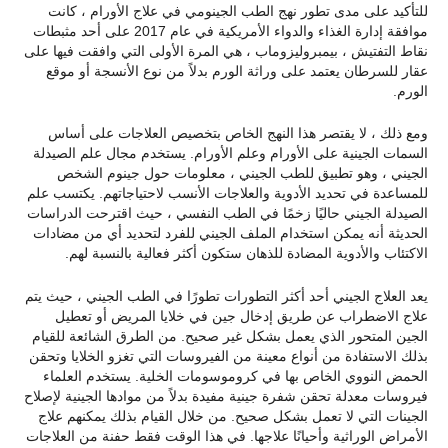
للتأكيد على مدى تطور نهج الطب الجينومي في علاج الأورام ، كانت
موافقة إدارة الغذاء والدواء الأمريكية في عام 2017 على أحد مثبطات
نقاط التفتيش ، بيمبروليزوماب ، هي المرة الأولى التي وافقت فيها على
عقار للسرطان يعتمد على وراثة الورم بدلاً من نوع الأنسجة أو موقع
الورم.
ومع ذلك ، لا يقتصر هذا النهج الخاص بتخصيص العلاجات على أساس
السمات الجينية على الأورام وعلم الأورام. يستخدم مجال علم الصيدلة
الجيني ، وهو تطبيق للطب الجيني ، معلومات حول جينوم الشخص
للمساعدة في تحديد الأدوية والعلاجات الأنسب لاحتياجاتهم. يكتسب علم
الصيدلة الجيني حاليًا زخمًا في الطب النفسي ، حيث اقترحت الدراسات
الحديثة أنه يمكن استخدام الملف الجيني للفرد لتحديد أي من مضادات
الاكتئاب والأدوية المضادة للذهان ستكون أكثر فعالية بالنسبة لهم.
يعد العلاج الجيني أحد أكثر التطورات تطورًا في الطب الجيني ، حيث يتم
علاج الاضطراب عن طريق إدخال جين في خلايا المريض أو تعطيل
الجين المتحور الذي يعمل بشكل غير صحيح. من الطرق الشائعة للقيام
بذلك الاستفادة من أنواع معينة من الفيروسات التي تغزو الخلايا وتحقن
الحمض النووي الخاص بها في كروموسومات الخلية. يستخدم العلماء
فيروسات معدلة تحقن شفرة جينية مفيدة بدلاً من موادها الجينية لإصلاح
الجينات التي لا تعمل بشكل صحيح. من خلال القيام بذلك يمكنهم علاج
الأمراض الوراثية وأحيانًا علاجها. في هذا الوقت فقط حفنة من العلاجات