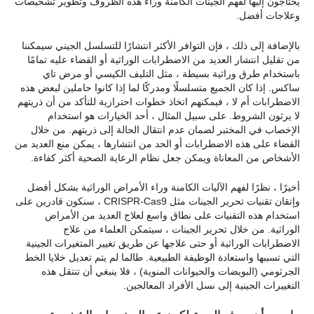
يحتاجون إليها لفهم الجينات الكامنة وراء هذه الظروف وتطوير تشخيصات
وعلاجات أفضل.
بالإضافة إلى ذلك ، فإن التوافر الأكثر انتشارًا للتسلسل الجيني سيمكننا
من تقليل انتشار العديد من الاضطرابات الوراثية أو القضاء عليه تمامًا
باستخدام طرق وراثية بسيطة ، مثل التليف الكيسي أو مرض تاي
ساكس. إذا كان الجميع متسلسلًا ومدركًا لما إذا كانوا حاملين لبعض هذه
الاضطرابات أم لا ، فيمكنهم اتخاذ خطوات احترازية للتأكد من أن ذريتهم
لا يرثون الشروط. على سبيل المثال ، أحد الخيارات هو استخدام
الإخصاب في المختبر لضمان عدم انتقال الحالة إلى ذريتهم. من خلال
القضاء على هذه الاضطرابات أو الحد من انتشارها ، يمكن منع العديد من
الأشخاص من المعاناة ويمكن جعل نظام الرعاية الصحية أكثر كفاءة.
أخيرًا ، نظرًا لفهم الآليات الكامنة وراء الأمراض الوراثية بشكل أفضل
وإتقان تقنيات تحرير الجينات مثل CRISPR-Cas9 ، سنكون قادرين على
استخدام هذه التقنيات على نطاق واسع لعلاج العديد من الأمراض
الوراثية. من خلال تحرير الجينات ، سيتمكن العلماء من علاج
الاضطرابات الوراثية أو حتى علاجها عن طريق تغيير المتغيرات الجينية
التي تسببها واستعادة الوظيفة الطبيعية. طالما لم يتم تعديل خلايا الخط
الجرثومي (البويضات والحيوانات المنوية) ، فلا ينبغي أن تنتقل هذه
التغييرات الجينية إلى نسل الأفراد المعالجين.