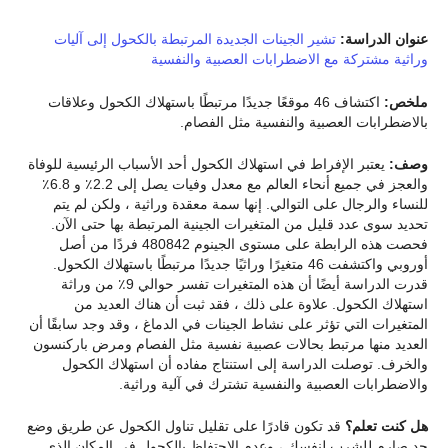
عنوان الدراسة:
تشير الجينات الجديدة المرتبطة بالكحول إلى آليات
وراثية مشتركة مع الاضطرابات العصبية والنفسية
ملخص:
اكتشاف 46 موقعًا جديدًا مرتبطًا باستهلاك الكحول وعلاقات
بالاضطرابات العصبية والنفسية مثل الفصام.
وصف:
يعتبر الإفراط في استهلاك الكحول أحد الأسباب الرئيسية للوفاة
والعجز في جميع أنحاء العالم مع معدل وفيات يصل إلى 2.2٪ و 6.8٪
للنساء والرجال على التوالي. إنها سمة معقدة وراثية ، ولكن لم يتم
تحديد سوى عدد قليل من المتغيرات الجينية المرتبطة بها حتى الآن.
فحصت هذه الرابطة على مستوى الجينوم 480842 فردًا من أصل
أوروبي واكتشفت 46 متغيرًا وراثيًا جديدًا مرتبطًا باستهلاك الكحول.
قدرت الدراسة أيضًا أن هذه المتغيرات تفسر حوالي 9٪ من وراثة
استهلاك الكحول. علاوة على ذلك ، فقد ثبت أن هناك العديد من
المتغيرات التي تؤثر على نشاط الجينات في الدماغ ، وقد وجد سابقًا أن
العديد منها مرتبط بحالات عصبية نفسية مثل الفصام ومرض باركنسون
والخرف. توصلت الدراسة إلى استنتاج مفاده أن استهلاك الكحول
والاضطرابات العصبية والنفسية تشترك في آلية وراثية.
هل كنت تعلم؟
قد تكون قادرًا على تقليل تناول الكحول عن طريق وضع
حد صارم للشرب لنفسك ، وعدم الاحتفاظ بالكحول في المكان الذي