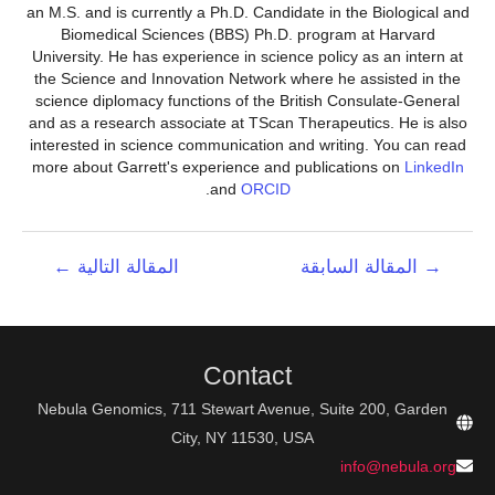
an M.S. and is currently a Ph.D. Candidate in the Biological and
Biomedical Sciences (BBS) Ph.D. program at Harvard
University. He has experience in science policy as an intern at
the Science and Innovation Network where he assisted in the
science diplomacy functions of the British Consulate-General
and as a research associate at TScan Therapeutics. He is also
interested in science communication and writing. You can read
more about Garrett's experience and publications on
LinkedIn
.
and
ORCID
تصفّح
→
المقالة السابقة
المقالة التالية
←
المقالات
Contact
Nebula Genomics, 711 Stewart Avenue, Suite 200, Garden
City, NY 11530, USA
info@nebula.org