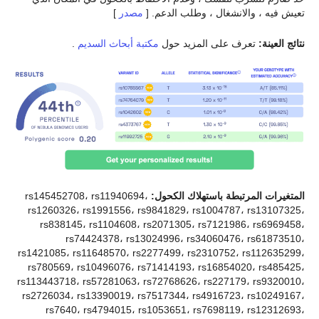
تعيش فيه ، والانشغال ، وطلب الدعم. [
مصدر
]
نتائج العينة:
تعرف على المزيد حول
مكتبة أبحاث السديم
.
المتغيرات المرتبطة باستهلاك الكحول:
rs145452708، rs11940694،
rs1260326، rs1991556، rs9841829، rs1004787، rs13107325،
rs838145، rs1104608، rs2071305، rs7121986، rs6969458،
rs74424378، rs13024996، rs34060476، rs61873510،
rs1421085، rs11648570، rs2277499، rs2310752، rs112635299،
rs780569، rs10496076، rs71414193، rs16854020، rs485425،
rs113443718، rs57281063، rs72768626، rs227179، rs9320010،
rs2726034، rs13390019، rs7517344، rs4916723، rs10249167،
rs7640، rs4794015، rs1053651، rs7698119، rs12312693،