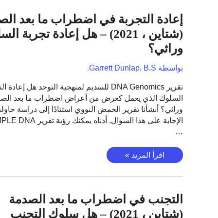
–
هل
إعادة التجربة في اضطراب ما بعد الص
الفصام
(شتاين ، 2021) – هل إعادة تجربة ا
وراثي؟
وراثي؟
بواسطة
Garrett Dunlap, B.S.
تقرير DNA Genomics للسديم لمنهجية التوحد هل إعادة 
السلوك الذي يعمل كعرض من أعراض اضطراب ما بعد الصد
وراثي؟ أنشأنا تقرير الحمض النووي استنادًا إلى دراسة حاول
…
إعادة
اقرأ المزيد »
التجربة
في
اضطراب
التجنب في اضطراب ما بعد الصدمة
ما
بعد
(شتاين ، 2021) – هل سلوك التجنب