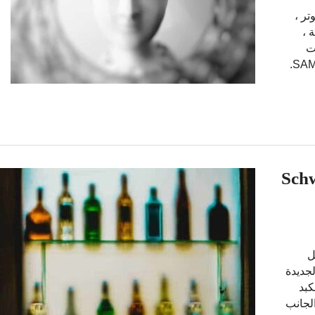
توتر ،
 ،
ت
الإجابة على هذا السؤال. أدناه يمكنك رؤية تقرير SAMPLE DNA.
ل (Schwantes ‐
ل
لجديدة
كبد
الجانب