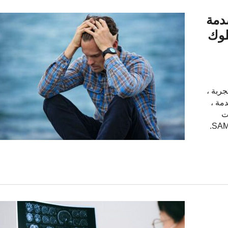
دمة
لسلوك
التجربة ،
مة ،
ت
الإجابة على هذا السؤال. أدناه يمكنك رؤية تقرير SAMPLE DNA.