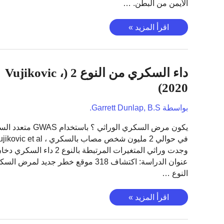
الأيمن من البطن. …
المفرط
التوتر
تليف
اقرأ المزيد »
وراثي؟
الكبد
المرتبط
بالكحول
داء السكري من النوع 2 (Vujikovic ،
(Schwantes
‐
2020)
An
،
بواسطة
Garrett Dunlap, B.S.
2020)
يكون مرض السكري الوراثي ؟ باستخدام 
وجدت وراثي المتغيرات المرتبطة بالنوع 2 داء السكري 
عنوان الدراسة: اكتشاف 318 موقع خطر جديد لمرض
النوع …
داء
اقرأ المزيد »
السكري
من