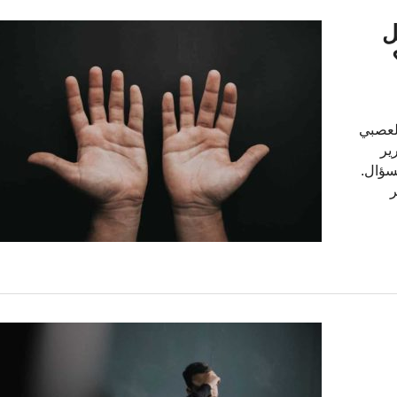
IM) – هل
لعصبي
ير
سؤال.
رير