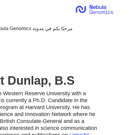
خطي
لى
لمحتوى
مرحبًا بكم في مدونة Nebula Genomics!
 Dunlap, B.S.
e Western Reserve University with a
is currently a Ph.D. Candidate in the
rogram at Harvard University. He has
Science and Innovation Network where he
e British Consulate-General and as a
also interested in science communication