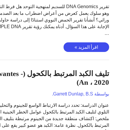
هل
تقرير DNA Genomics للسديم لمنهجية التوحد هل فرط ال
سلوك
وهو سلوك يعمل كعرض من أعراض اضطراب ما بعد الصدمة
التجنب
وراثي؟ أنشأنا تقرير الحمض النووي استنادًا إلى دراسة حاول
وراثي؟
…
فرط
اقرأ المزيد »
التوتر
في
اضطراب
تليف الكبد المرتبط بالكحو
ما
بعد
An ، 2020)
الصدمة
(شتاين
بواسطة
Garrett Dunlap, B.S.
،
عنوان الدراسة: تحدد دراسة الارتباط الواسع للجينوم والتحلي
2021)
التلوي لتليف الكبد المرتبط بالكحول عوامل الخطر الجينية ا
–
ملخص: اكتشاف منطقة جديدة من الجينوم مرتبطة بتليف ال
هل
المرتبط بالكحول. نظرة عامة: الكبد هو عضو كبير يقع على 
السلوك