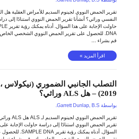
التصلب
تقرير الحمض النووي لجينوم السديم للأمراض العقلية هل ا
العصبي
النفسي وراثي؟ أنشأنا تقرير الحمض النووي استنادًا إلى درا
المتعدد
حاولت الإجابة على هذا ا
وراثي؟
DNA. للحصول على تقرير الحمض النووي الشخصي الخاص 
قم بشراء …
الاكتئاب
اقرأ المزيد »
(Wray،
2018)
–
التصلب الجانبي الضموري (نيكولاس ،
هل
المرض
2019) – هل ALS وراثي؟
النفسي
وراثي؟
بواسطة
Garrett Dunlap, B.S.
تقرير الحمض النووي لجينوم 
تقرير الحمض النووي استنادًا إلى دراسة حاولت الإجابة على 
السؤال. أدناه يمكنك رؤية تقرير MPLE DNA
تقرير الحمض النووي الشخصي الخاص بك ، قم بشراء تسل