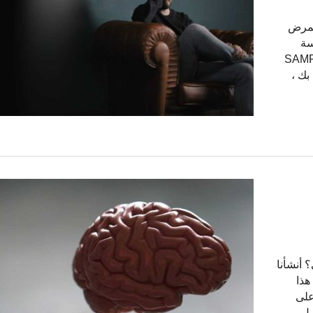
لمرض
سة
لسؤال. أدناه يمكنك رؤية تقرير SAMPLE
بك ،
السديم لـ ALS هل ALS وراثي؟ أنشأنا
هذا
SA. للحصول على
سل …