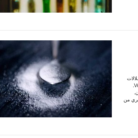
GWAS متعدد السلالات
في حوالي 2 مليون شخص مصاب بالسكري ، Vujikovic et al.
دخان.
 السكري من