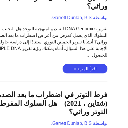
الصدمة
وراثي؟
(شتاين
،
بواسطة
Garrett Dunlap, B.S.
2021)
–
تقرير DNA Genomics للسديم لمنهجية التوحد هل التجنب ،
هل
السلوك الذي يعمل كعرض من أعراض اضطراب ما بعد الصد
إعادة
وراثي؟ أنشأنا تقرير الحمض النووي استنادًا إلى دراسة حاول
تجربة
السلوك
للحصول …
وراثي؟
التجنب
اقرأ المزيد »
في
اضطراب
ما
فرط التوتر في اضطراب ما بعد الصدم
بعد
الصدمة
(شتاين ، 2021) – هل السلوك المفرط
(شتاين
التوتر وراثي؟
،
2021)
بواسطة
Garrett Dunlap, B.S.
–