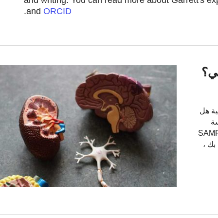
and writing. You can read more about Garrett's e
.
and
ORCID
ية هل
سة
لسؤال. أدناه يمكنك رؤية تقرير SAMPLE
بك ،