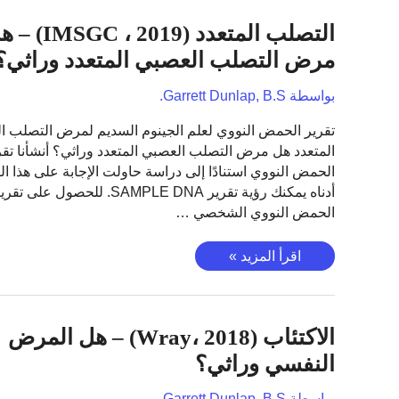
النوع
التصلب المتعدد (SGC ، 2019
2
(Vujikovic
مرض التصلب العصبي المتعدد وراثي؟
،
2020)
بواسطة
Garrett Dunlap, B.S.
تقرير الحمض النووي لعلم الجينوم السديم لمرض التصلب ا
المتعدد هل مرض التصلب العصبي المتعدد وراثي؟ أنشأنا تقر
الحمض النووي استنادًا إلى دراسة حاولت الإجابة على هذا ال
أدناه يمكنك رؤية تقرير SAMPLE DNA. للحصول على تق
الحمض النووي الشخصي …
التصلب
اقرأ المزيد »
المتعدد
(IMSGC
،
الاكتئاب (Wray، 2018) – هل المرض
2019)
–
النفسي وراثي؟
هل
مرض
بواسطة
Garrett Dunlap, B.S.