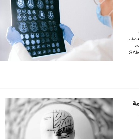
مة ،
ت
الإجابة على هذا السؤال. أدناه يمكنك رؤية تقرير SAMPLE DNA.
ة