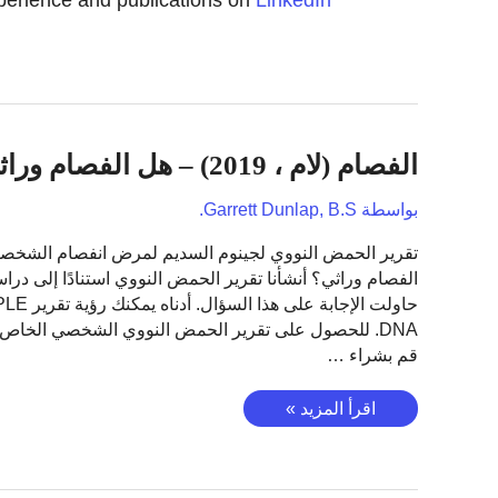
xperience and publications on
LinkedIn
الفصام (لام ، 2019) – هل الفصام وراثي؟
بواسطة
Garrett Dunlap, B.S.
تقرير الحمض النووي لجينوم السديم لمرض انفصام الشخص
الفصام وراثي؟ أنشأنا تقرير الحمض النووي استنادًا إلى درا
حاولت الإجابة على هذا ا
DNA. للحصول على تقرير الحمض النووي الشخصي الخاص 
قم بشراء …
الفصام
اقرأ المزيد »
(لام
،
2019)