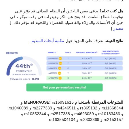
هل كنت تعلم؟
يدعي بعض الباحثين أن النظام الغذائي قد يؤثر على
توقيت انقطاع الطمث. قد ينتج عن الكربوهيدرات في وقت مبكر ، في
حين أن الأسماك والبازلاء والفاصوليا الخضراء واللحوم قد تؤخر ذلك. [
مصدر
]
نتائج العينة:
تعرف على المزيد حول
مكتبة أبحاث السديم
.
المتنوعات المرتبطة باستخدام MENOPAUSE:
rs16991615 و
rs11668344 و rs365132 و rs4246511 و rs2277339 و rs1046089
و rs10183486 و rs4693089 و rs2517388 و rs10852344 و
rs2153157 و rs2303369 و rs1635504104