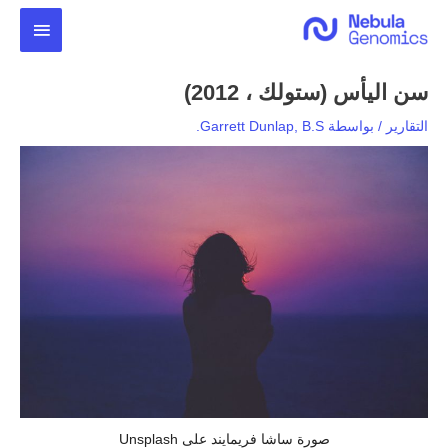
خطي
القائمة
لى
لمحتوى
الرئيس
سن اليأس (ستولك ، 2012)
التقارير
/ بواسطة
Garrett Dunlap, B.S.
صورة ساشا فريمايند على Unsplash