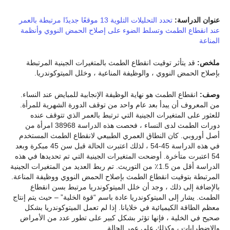
عنوان الدراسة:
تحدد التحليلات التلوية 13 موقعًا جديدًا مرتبطة بالعمر
عند انقطاع الطمث وتسلط الضوء على إصلاح الحمض النووي وأنظمة
المناعة
ملخص:
قد يتأثر توقيت انقطاع الطمث بالمتغيرات الجينية المرتبطة
بإصلاح الحمض النووي ، والوظيفة المناعية ، وخلل الميتوكوندريا.
وصف:
انقطاع الطمث هو نهاية الوظيفة الإنجابية للمبايض عند النساء.
من المعروف أن يبدأ بعد عام واحد من توقف الدورة الشهرية للمرأة.
للعثور على المتغيرات الجينية التي ترتبط بالعمر الذي تتوقف عنده
دورات الطمث لدى النساء ، فحصت هذه الدراسة 38968 امرأة من
أصل أوروبي. كان النطاق العمري الطبيعي لانقطاع الطمث المستخدم
في هذه الدراسة 45-54 ، لذلك اعتبرت الحالة قبل سن 45 مبكرة وبعد
54 اعتبرت متأخرة. أوضحت المتغيرات الجينية التي تم تحديدها في هذه
الدراسة أقل من 1.5٪ من التوريث. تم ربط العديد من المتغيرات الجينية
المرتبطة بتوقيت انقطاع الطمث بإصلاح الحمض النووي ووظيفة المناعة.
بالإضافة إلى ذلك ، وجد أن خلل الميتوكوندريا مرتبط بسن انقطاع
الطمث. يشار إلى الميتوكوندريا عادة باسم “قوة الخلية” – حيث يتم إنتاج
معظم الطاقة الكيميائية في خلايانا. إذا لم تعمل الميتوكوندريا بشكل
صحيح في الخلية ، فإنها تؤثر بشكل كبير على تطور عدد من الأمراض
والاضطرابات ، وكذلك على عمر الحالة.