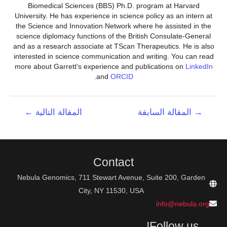
Biomedical Sciences (BBS) Ph.D. program at Harvard
University. He has experience in science policy as an intern at
the Science and Innovation Network where he assisted in the
science diplomacy functions of the British Consulate-General
and as a research associate at TScan Therapeutics. He is also
interested in science communication and writing. You can read
more about Garrett's experience and publications on
LinkedIn
.
and
ORCID
تصفّح
→
المقالة السابقة
المقالة التالية
←
المقالات
Contact
Nebula Genomics, 711 Stewart Avenue, Suite 200, Garden
City, NY 11530, USA
info@nebula.org
Follow us!