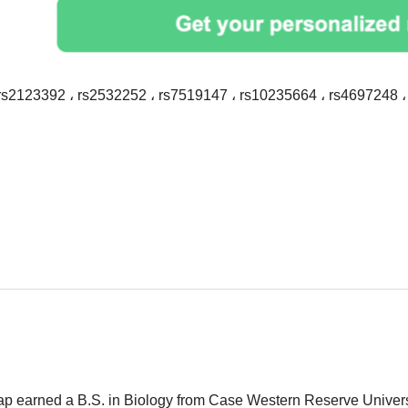
rs2123392 ، rs2532252 ، rs7519147 ، rs10235664 ، rs4697248 
ap earned a B.S. in Biology from Case Western Reserve Universit