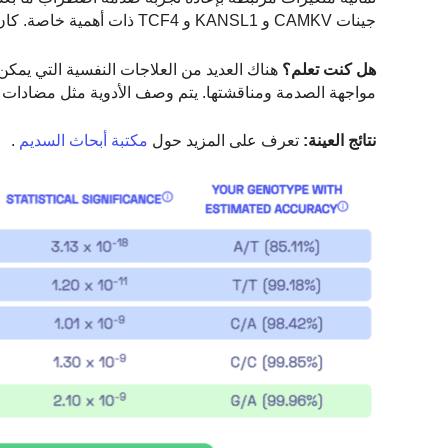
جينات CAMKV و KANSL1 و TCF4 ذات أهمية خاصة. كان CAMKV مرتبطًا سابقًا بالتحصيل التعليمي ومن المعروف أن TCF4 مرتبط بالفصام.
هل كنت تعلم؟
هناك العديد من العلاجات النفسية التي يم
مواجهة الصدمة ومناقشتها. يتم وصف الأدوية مثل مضادات الا
نتائج العينة:
تعرف على المزيد حول
مكتبة أبحاث السديم
.