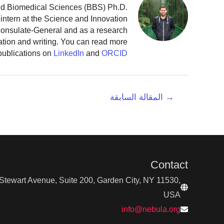
and Biomedical Sciences (BBS) Ph.D.
intern at the Science and Innovation
 Consulate-General and as a research
ation and writing. You can read more
publications on
LinkedIn
and
ORCID
تصفّح
→
المقالة السابقة
المقالات
Contact
tewart Avenue, Suite 200, Garden City, NY 11530,
USA
info@nebula.org