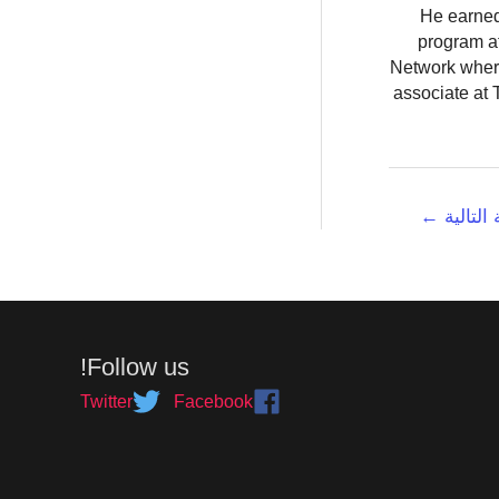
He earned
program at
Network where
associate at 
 التالية
←
Follow us!
Twitter
Facebook