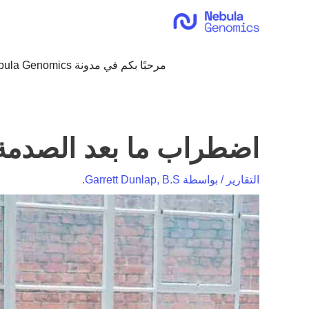
خطي
لى
لمحتوى
مرحبًا بكم في مدونة Nebula Genomics!
اضطراب ما بعد الصدمة (lernter، 2019
التقارير
/ بواسطة
Garrett Dunlap, B.S.