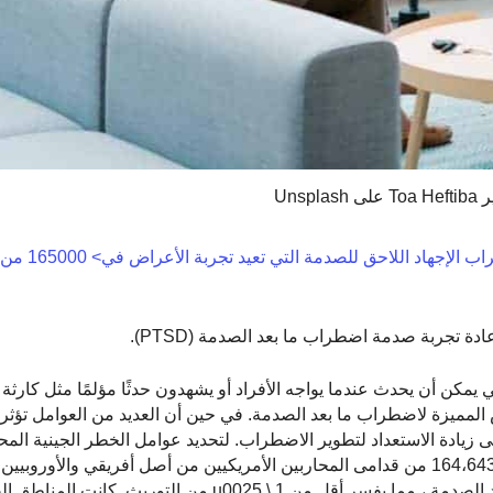
ى Unsplash
دراسة الارتباط على مستوى الجينوم لاضطر
 تجربة صدمة اضطراب ما بعد الصدمة (PTSD).
PTS) هو اضطراب نفسي يمكن أن يحدث عندما يواجه الأفراد أو يشهدون حدثًا مؤلمًا مثل كارث
المميزة لاضطراب ما بعد الصدمة. في حين أن العديد من العوامل تؤثر
 زيادة الاستعداد لتطوير الاضطراب. لتحديد عوامل الخطر الجينية المحت
تجربة الصدمة ، فحصت هذه الدراسة على مستوى الجينوم 164،643 من قدامى المحاربين الأمريكيين من أصل أفريقي و
ثمانية متغيرات مرتبطة بإعادة تجربة صدمة اضطراب ما بعد الصدمة ، مما يفسر أقل من 1 \ u0025 من التو