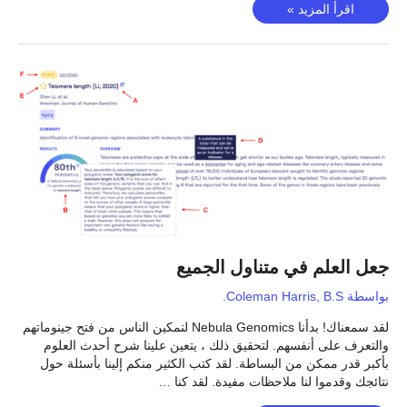
COVID-
اقرأ المزيد »
19
وتفشي
مرض
السارس
عام
2003
جعل العلم في متناول الجميع
بواسطة
Coleman Harris, B.S.
لقد سمعناك! بدأنا Nebula Genomics لتمكين الناس من فتح جينوماتهم
والتعرف على أنفسهم. لتحقيق ذلك ، يتعين علينا شرح أحدث العلوم
بأكبر قدر ممكن من البساطة. لقد كتب الكثير منكم إلينا بأسئلة حول
نتائجك وقدموا لنا ملاحظات مفيدة. لقد كنا …