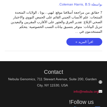
بواسطة
Coleman Harris, B.S.
7 حقائق من مراجعة أسلافنا موقع: ليهي ، يوتا ، الولايات المتحدة
المنتجات: علم الأنساب الجيني القائم على الحمض النووي والاختبار
الصحي الإبلاغ: تقدير العرق والعثور على الأقارب المقربين والبعيدين
تنزيل البيانات: متوفر بتنسيق بيانات النسب الخصوصية: يتحكم
المستخدمون في …
مراجعة
اقرأ المزيد »
النسب
–
هل
ترقى
إلى
مستوى
Contact
شعبيتها؟
Nebula Genomics, 711 Stewart Avenue, Suite 200, Garden
City, NY 11530, USA
info@nebula.org
Follow us!