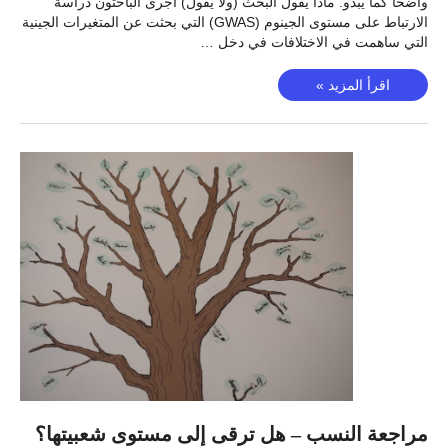
واضحًا كما يبدو. ماذا يقول البحث (ولا يقول) أجرى الباحثون دراسة
الارتباط على مستوى الجينوم (GWAS) التي بحثت عن المتغيرات الجينية
التي ساهمت في الاختلافات في دخل …
هل
اقرأ المزيد »
يمكن
ربط
الدخل
بالوراثة؟
مراجعة النسب – هل ترقى إلى مستوى شعبيتها؟