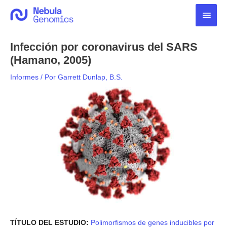
Ir
Men
al
contenido
princ
Infección por coronavirus del SARS
(Hamano, 2005)
Informes
/ Por
Garrett Dunlap, B.S.
TÍTULO DEL ESTUDIO:
Polimorfismos de genes inducibles por