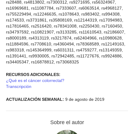
rs28488, rs4813802, rs7300312, rs9271695, rs56324967,
rs16969681, rs11087784, rs7333607, rs6063514, rs4968127,
rs755229494, rs12246635, rs1078643, rs983402, rs994308,
rs174533, rs3731861, rs35808169, rs12144319, rs17094983,
rs17816465, rs2516420, rs78341008, rs2250430, rs7160450,
rs34797592, rs10821907, rs3133285, rs11610543, rs2186607,
rs8000189, rs4313119, rs3217874, rs62404966, rs10980628,
rs11884596, rs7708610, rs4360494, rs78368589, rs12149163,
rs983318, rs145364999, rs6031311, rs4759277, rs13149359,
rs1391441, rs9930005, rs72942485, rs11727676, rs9924886,
rs34405347, rs16878812, rs73068325
RECURSOS ADICIONALES:
¿Qué es el cáncer colorrectal?
Transcripción
ACTUALIZACIÓN SEMANAL:
9 de agosto de 2019
Sobre el autor