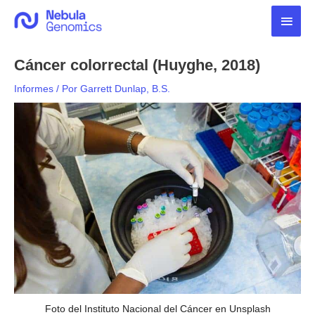
Ir
Men
al
contenido
princ
Cáncer colorrectal (Huyghe, 2018)
Informes
/ Por
Garrett Dunlap, B.S.
Foto del Instituto Nacional del Cáncer en Unsplash