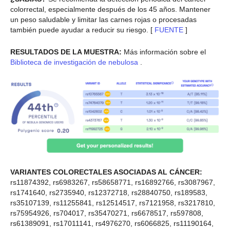
colorrectal, especialmente después de los 45 años. Mantener
un peso saludable y limitar las carnes rojas o procesadas
también puede ayudar a reducir su riesgo. [
FUENTE
]
RESULTADOS DE LA MUESTRA:
Más información sobre el
Biblioteca de investigación de nebulosa
.
VARIANTES COLORECTALES ASOCIADAS AL CÁNCER:
rs11874392, rs6983267, rs58658771, rs16892766, rs3087967,
rs1741640, rs2735940, rs12372718, rs28840750, rs189583,
rs35107139, rs11255841, rs12514517, rs7121958, rs3217810,
rs75954926, rs704017, rs35470271, rs6678517, rs597808,
rs61389091, rs17011141, rs4976270, rs6066825, rs11190164,