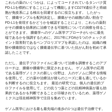
これらの薬のいくつかは、によってコードされているタンパク質
PD-L1を標的にすることによって機能します
CD274
遺伝子と癌細
胞が免疫系による検出を回避するのに役立ちます。 したがっ
て、腫瘍サンプルを配列決定し、腫瘍がその細胞の高い割合で
PD-L1を発現するかどうかを確認することにより、これらの薬剤
がその腫瘍を効果的に治療できる可能性についての洞察を得るこ
とができます。 腫瘍学へのゲノム医学アプローチがいかに最先
端であるかを強調するために、2017年にFDAが1つのチェックポ
イント阻害剤であるペンブロリズマブを承認したのは、組織の種
類や腫瘍部位ではなく腫瘍遺伝学に基づいた抗がん剤を初めて承
認したことです。
ただし、遺伝子プロファイルに基づいて治療を調整するこのアプ
ローチは、腫瘍や腫瘍学に限定されません。 ゲノム医学の応用
である薬理ゲノミクスの新しい分野は、人のゲノムに関する情報
を使用して、どの薬や治療法が彼らのニーズに最も適しているか
を判断するのに役立ちます。 最近の研究では、個人の遺伝的プ
ロファイルを使用して、どの抗うつ薬とどの抗精神病薬が最も効
果的であるかを判断できることが示唆されているため、薬理ゲノ
ミクスは現在精神医学で注目を集めています。
ゲノム医学における最も最先端の進歩の1つは遺伝子治療です。