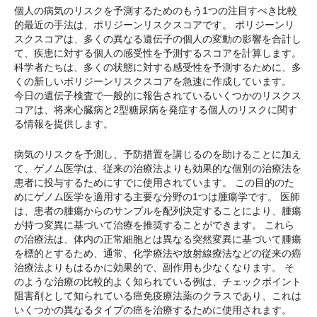
個人の病気のリスクを予測するためのもう1つの注目すべき比較
的最近の手法は、ポリジーンリスクスコアです。 ポリジーンリ
スクスコアは、多くの異なる遺伝子の個人の変動の影響を合計し
て、疾患に対する個人の感受性を予測するスコアを計算します。
科学者たちは、多くの状態に対する感受性を予測するために、多
くの新しいポリジーンリスクスコアを急速に作成しています。
今日の遺伝子検査で一般的に報告されているいくつかのリスクス
コアは、将来心臓病と2型糖尿病を発症する個人のリスクに関す
る情報を提供します。
病気のリスクを予測し、予防措置を講じるのを助けることに加え
て、ゲノム医学は、従来の治療法よりも効果的な個別の治療法を
患者に投与するためにすでに使用されています。 この目的のた
めにゲノム医学を適用する主要な分野の1つは腫瘍学です。 医師
は、患者の腫瘍からのサンプルを配列決定することにより、腫瘍
が持つ変異に基づいて治療を推奨することができます。 これら
の治療法は、体内の正常細胞とは異なる突然変異に基づいて腫瘍
を標的とするため、通常、化学療法や放射線療法などの従来の癌
治療法よりもはるかに効果的で、副作用も少なくなります。 そ
のような治療の比較的よく知られている例は、チェックポイント
阻害剤として知られている癌免疫療法薬のクラスであり、これは
いくつかの異なるタイプの癌を治療するために使用されます。