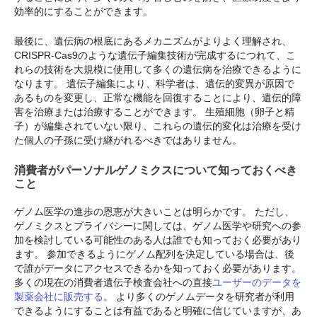
効率的にすることができます。
最後に、遺伝病の根底にあるメカニズムがよりよく理解され、
CRISPR-Cas9のような遺伝子編集技術が完成するにつれて、こ
れらの技術を大規模に使用して多くの遺伝病を治療できるように
なります。 遺伝子編集により、科学者は、遺伝的変異が原因で
あるものを変更し、正常な機能を回復することにより、遺伝的障
害を治療または治療することができます。 生殖細胞（卵子と精
子）が編集されていない限り、これらの遺伝的変化は治療を受け
た個人の子孫に受け継がれるべきではありません。
消費者がパーソナルゲノミクスについて知っておくべき
こと
ゲノム医学の進歩の恩恵が大きいことは明らかです。 ただし、
ゲノミクスとプライバシーに関しては、ゲノム医学や研究への参
加を検討している可能性のある人は誰でも知っておく必要があり
ます。 参加できるようにゲノム配列を決定している場合は、後
で誰がデータにアクセスできるかを知っておく必要があります。
多くの現在の消費者遺伝子検査会社への直接
ユーザーのデータを
製薬会社に販売する
。 より多くのゲノムデータを研究者が利用
できるようにすることは有益であると明確に信じていますが、あ