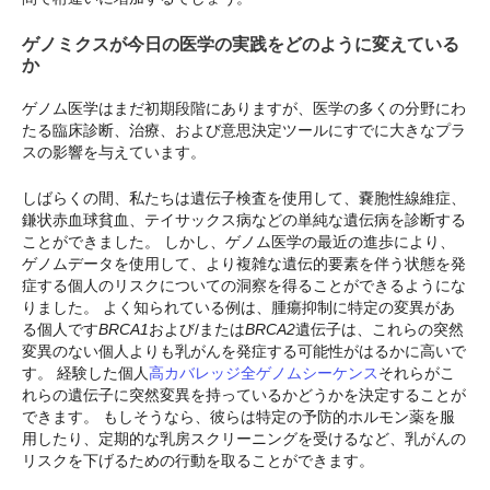
ゲノミクスが今日の医学の実践をどのように変えている
か
ゲノム医学はまだ初期段階にありますが、医学の多くの分野にわ
たる臨床診断、治療、および意思決定ツールにすでに大きなプラ
スの影響を与えています。
しばらくの間、私たちは遺伝子検査を使用して、嚢胞性線維症、
鎌状赤血球貧血、テイサックス病などの単純な遺伝病を診断する
ことができました。 しかし、ゲノム医学の最近の進歩により、
ゲノムデータを使用して、より複雑な遺伝的要素を伴う状態を発
症する個人のリスクについての洞察を得ることができるようにな
りました。 よく知られている例は、腫瘍抑制に特定の変異があ
る個人です
BRCA1
および/または
BRCA2
遺伝子は、これらの突然
変異のない個人よりも乳がんを発症する可能性がはるかに高いで
す。 経験した個人
高カバレッジ全ゲノムシーケンス
それらがこ
れらの遺伝子に突然変異を持っているかどうかを決定することが
できます。 もしそうなら、彼らは特定の予防的ホルモン薬を服
用したり、定期的な乳房スクリーニングを受けるなど、乳がんの
リスクを下げるための行動を取ることができます。