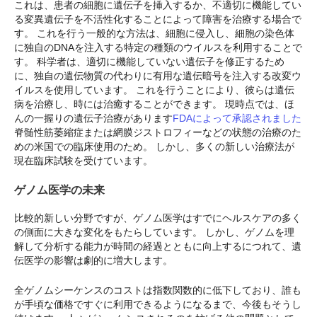
これは、患者の細胞に遺伝子を挿入するか、不適切に機能してい
る変異遺伝子を不活性化することによって障害を治療する場合で
す。 これを行う一般的な方法は、細胞に侵入し、細胞の染色体
に独自のDNAを注入する特定の種類のウイルスを利用することで
す。 科学者は、適切に機能していない遺伝子を修正するため
に、独自の遺伝物質の代わりに有用な遺伝暗号を注入する改変ウ
イルスを使用しています。 これを行うことにより、彼らは遺伝
病を治療し、時には治癒することができます。 現時点では、ほ
んの一握りの遺伝子治療があります
FDAによって承認されました
脊髄性筋萎縮症または網膜ジストロフィーなどの状態の治療のた
めの米国での臨床使用のため。 しかし、多くの新しい治療法が
現在臨床試験を受けています。
ゲノム医学の未来
比較的新しい分野ですが、ゲノム医学はすでにヘルスケアの多く
の側面に大きな変化をもたらしています。 しかし、ゲノムを理
解して分析する能力が時間の経過とともに向上するにつれて、遺
伝医学の影響は劇的に増大します。
全ゲノムシーケンスのコストは指数関数的に低下しており、誰も
が手頃な価格ですぐに利用できるようになるまで、今後もそうし