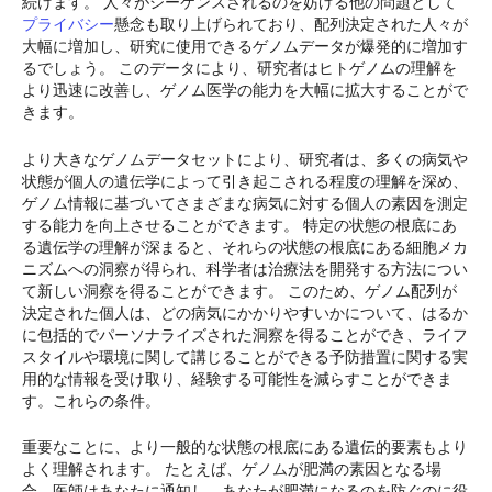
続けます。 人々がシーケンスされるのを妨げる他の問題として
プライバシー
懸念も取り上げられており、配列決定された人々が
大幅に増加し、研究に使用できるゲノムデータが爆発的に増加す
るでしょう。 このデータにより、研究者はヒトゲノムの理解を
より迅速に改善し、ゲノム医学の能力を大幅に拡大することがで
きます。
より大きなゲノムデータセットにより、研究者は、多くの病気や
状態が個人の遺伝学によって引き起こされる程度の理解を深め、
ゲノム情報に基づいてさまざまな病気に対する個人の素因を測定
する能力を向上させることができます。 特定の状態の根底にあ
る遺伝学の理解が深まると、それらの状態の根底にある細胞メカ
ニズムへの洞察が得られ、科学者は治療法を開発する方法につい
て新しい洞察を得ることができます。 このため、ゲノム配列が
決定された個人は、どの病気にかかりやすいかについて、はるか
に包括的でパーソナライズされた洞察を得ることができ、ライフ
スタイルや環境に関して講じることができる予防措置に関する実
用的な情報を受け取り、経験する可能性を減らすことができま
す。これらの条件。
重要なことに、より一般的な状態の根底にある遺伝的要素もより
よく理解されます。 たとえば、ゲノムが肥満の素因となる場
合、医師はあなたに通知し、あなたが肥満になるのを防ぐのに役