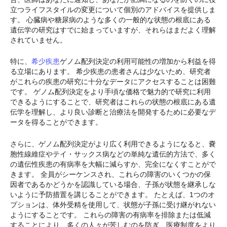
立つライフスタイルの変更について個別のアドバイスを提供しま
す。 心臓病や糖尿病のような多くの一般的な状態の根底にある
遺伝学の研究はすでに始まっていますが、それらはまだよく理解
されていません。
特に、
希少疾患
ゲノム配列決定の利用可能性の増加から利益を得
る立場にあります。 希少疾患の患者さんは少ないため、研究者
がこれらの疾患の研究に十分なデータにアクセスすることは困難
です。 ゲノム配列決定をより手頃な価格で魅力的で研究に利用
できるようにすることで、研究者はこれらの状態の根底にある遺
伝学を理解し、より良い診断と治療法を開発するために必要なデ
ータを得ることができます。
さらに、ゲノム配列決定がより広く利用できるようになると、嚢
胞性線維症やテイ・サックス病などの単純な遺伝的方法で、多く
の遺伝性疾患の有病率を大幅に減らすか、完全になくすことがで
きます。 全員がシーケンスされ、これらの障害のいくつかの保
因者であるかどうかを認識している場合、子孫が状態を継承しな
いように予防措置を講じることができます。 たとえば、1つのオ
プションは、体外受精を使用して、状態が子孫に受け継がれない
ようにすることです。 これらの障害の有病率を排除または低減
することにより、多くの人々が苦しむのを防ぎ、医療制度をより