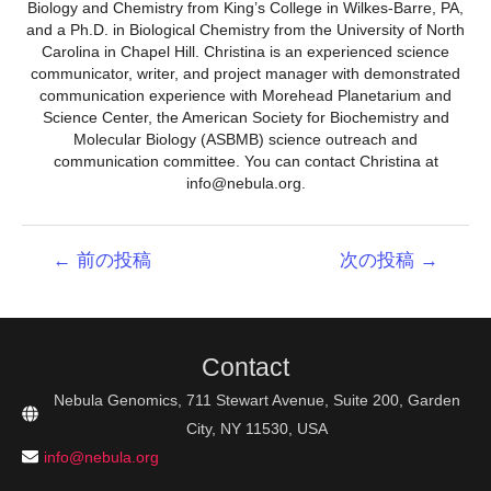
Biology and Chemistry from King’s College in Wilkes-Barre, PA,
and a Ph.D. in Biological Chemistry from the University of North
Carolina in Chapel Hill. Christina is an experienced science
communicator, writer, and project manager with demonstrated
communication experience with Morehead Planetarium and
Science Center, the American Society for Biochemistry and
Molecular Biology (ASBMB) science outreach and
communication committee. You can contact Christina at
info@nebula.org.
投
←
前の投稿
次の投稿
→
稿
ナ
ビ
ゲ
Contact
ー
シ
Nebula Genomics, 711 Stewart Avenue, Suite 200, Garden
ョ
City, NY 11530, USA
ン
info@nebula.org