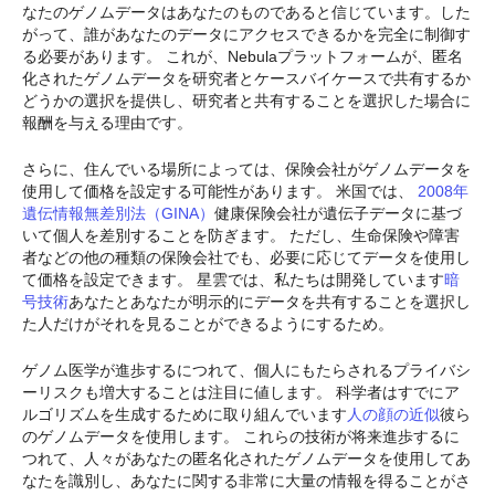
なたのゲノムデータはあなたのものであると信じています。した
がって、誰があなたのデータにアクセスできるかを完全に制御す
る必要があります。 これが、Nebulaプラットフォームが、匿名
化されたゲノムデータを研究者とケースバイケースで共有するか
どうかの選択を提供し、研究者と共有することを選択した場合に
報酬を与える理由です。
さらに、住んでいる場所によっては、保険会社がゲノムデータを
使用して価格を設定する可能性があります。 米国では、
2008年
遺伝情報無差別法（GINA）
健康保険会社が遺伝子データに基づ
いて個人を差別することを防ぎます。 ただし、生命保険や障害
者などの他の種類の保険会社でも、必要に応じてデータを使用し
て価格を設定できます。 星雲では、私たちは開発しています
暗
号技術
あなたとあなたが明示的にデータを共有することを選択し
た人だけがそれを見ることができるようにするため。
ゲノム医学が進歩するにつれて、個人にもたらされるプライバシ
ーリスクも増大することは注目に値します。 科学者はすでにア
ルゴリズムを生成するために取り組んでいます
人の顔の近似
彼ら
のゲノムデータを使用します。 これらの技術が将来進歩するに
つれて、人々があなたの匿名化されたゲノムデータを使用してあ
なたを識別し、あなたに関する非常に大量の情報を得ることがさ