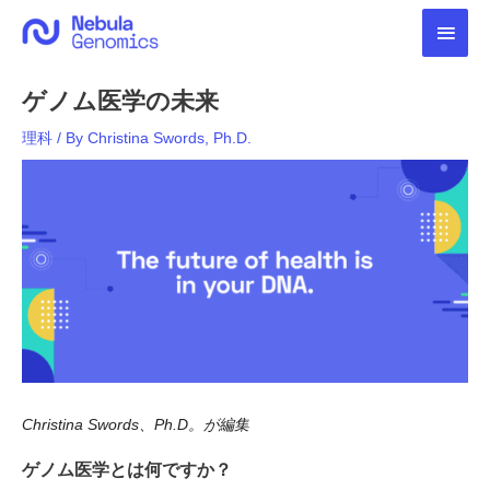
内
メ
容
を
イ
ス
ゲノム医学の未来
キ
ン
ッ
理科
/ By
Christina Swords, Ph.D.
プ
メ
ニ
ュ
ー
Christina Swords、Ph.D。が編集
ゲノム医学とは何ですか？