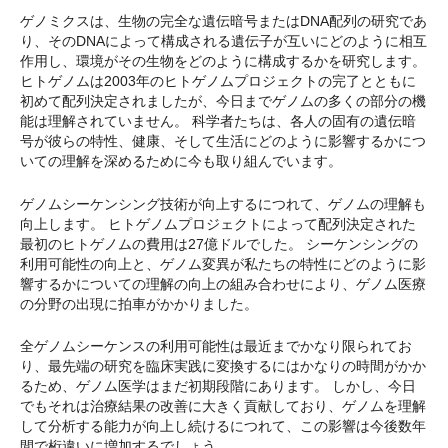
ゲノミクスは、生物の完全な遺伝暗号またはDNA配列の研究であ
り、そのDNAによって構成される遺伝子が互いにどのように相互
作用し、環境がその生物をどのように構成するかを研究します。
ヒトゲノムは2003年のヒトゲノムプロジェクトの完了とともに
初めて配列決定されましたが、今日までゲノムの多くの部分の機
能は理解されていません。 科学者たちは、各人の固有の遺伝暗
号が彼らの特性、健康、そして生活にどのように影響するかにつ
いての理解を深めるために今も取り組んでいます。
ゲノムシーケンシング技術が向上するにつれて、ゲノムの理解も
向上します。 ヒトゲノムプロジェクトによって配列決定された
最初のヒトゲノムの費用は27億ドルでした。 シーケンシングの
利用可能性の向上と、ゲノム変異が私たちの特性にどのように影
響するかについての理解の向上の組み合わせにより、ゲノム医療
の分野の出現に拍車がかかりました。
全ゲノムシーケンスの利用可能性は最近までかなり限られてお
り、最先端の研究を臨床実践に変換するにはかなりの時間がかか
るため、ゲノム医学はまだ初期段階にあります。 しかし、今日
でもそれは治療結果の改善に大きく貢献しており、ゲノムを理解
して分析する能力が向上し続けるにつれて、この影響は今後数年
間で桁違いに増加するでしょう。