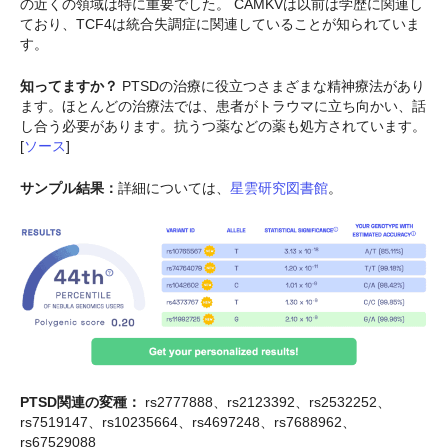
の近くの領域は特に重要でした。 CAMKVは以前は学歴に関連し
ており、TCF4は統合失調症に関連していることが知られていま
す。
知ってますか？
PTSDの治療に役立つさまざまな精神療法があり
ます。ほとんどの治療法では、患者がトラウマに立ち向かい、話
し合う必要があります。抗うつ薬などの薬も処方されています。
[
ソース
]
サンプル結果：
詳細については、
星雲研究図書館
。
PTSD関連の変種：
rs2777888、rs2123392、rs2532252、
rs7519147、rs10235664、rs4697248、rs7688962、
rs67529088