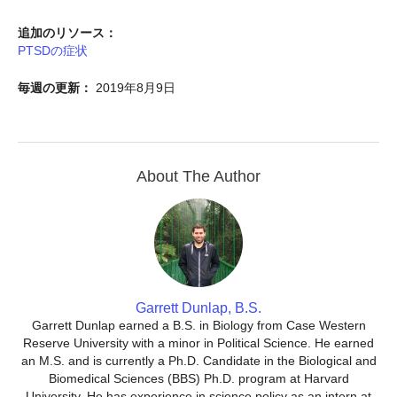
追加のリソース：
PTSDの症状
毎週の更新：
2019年8月9日
About The Author
Garrett Dunlap, B.S.
Garrett Dunlap earned a B.S. in Biology from Case Western
Reserve University with a minor in Political Science. He earned
an M.S. and is currently a Ph.D. Candidate in the Biological and
Biomedical Sciences (BBS) Ph.D. program at Harvard
University. He has experience in science policy as an intern at