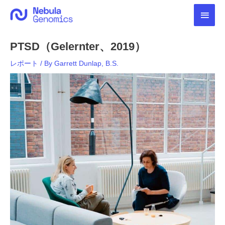
内
メ
容
を
イ
ス
PTSD（Gelernter、2019）
キ
ン
ッ
レポート
/ By
Garrett Dunlap, B.S.
プ
メ
ニ
ュ
ー