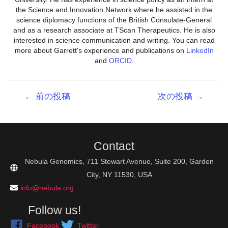
the Science and Innovation Network where he assisted in the
science diplomacy functions of the British Consulate-General
and as a research associate at TScan Therapeutics. He is also
interested in science communication and writing. You can read
more about Garrett's experience and publications on
LinkedIn
and
ORCID
.
投
←
前の投稿
次の投稿
→
稿
ナ
ビ
ゲ
Contact
ー
シ
Nebula Genomics, 711 Stewart Avenue, Suite 200, Garden
ョ
City, NY 11530, USA
ン
info@nebula.org
Follow us!
Facebook
Twitter