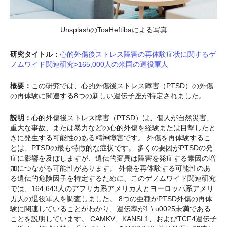
UnsplashのToaHeftibaによる写真
研究タイトル：
心的外傷後ストレス障害の再体験症状に関するゲ
ノムワイド関連研究>165,000人の米国の退役軍人
概要：
この研究では、心的外傷後ストレス障害（PTSD）の外傷
の再体験に関連する8つの新しい遺伝子座が特定されました。
説明：
心的外傷後ストレス障害（PTSD）は、個人が自然災害、
重大な事故、または暴力などの心的外傷を経験または目撃したと
きに発生する可能性のある精神障害です。 外傷を再体験するこ
とは、PTSDの最も特徴的な症状です。 多くの要因がPTSDの発
症に影響を及ぼしますが、遺伝的変異は障害を発症する素因の増
加につながる可能性があります。 外傷を再体験する可能性のあ
る遺伝的危険因子を特定するために、このゲノムワイド関連研究
では、164,643人のアフリカ系アメリカ人とヨーロッパ系アメリ
カ人の退役軍人を調査しました。 8つの亜種がPTSD外傷の再体
験に関連していることがわかり、遺伝率が1 \ u0025未満である
ことを説明しています。 CAMKV、KANSL1、およびTCF4遺伝子