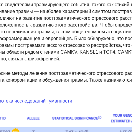
ся свидетелями травмирующего события, такого как стихийн
живание травмы — наиболее характерный симптом посттрав
влияют на развитие посттравматического стрессового расст
оложенность к развитию этого расстройства. Чтобы опреде
ого переживания травмы, в этом общегеномном ассоциати
 афроамериканцев и европейцев. Было обнаружено, что во
авмы посттравматического стрессового расстройства, что
ажны области рядом с генами CAMKV, KANSL1 и TCF4. CAMK
тно, связан с шизофренией.
кие методы лечения посттравматического стрессового рас
та конфронтации и обсуждения травмы. Также назначаются
отека исследований туманности
.