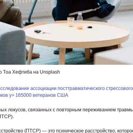
о Тоа Хефтиба на Unsplash
сследование ассоциации посттравматического стрессового
мов у> 165000 ветеранов США
ых локусов, связанных с повторным переживанием травм
ПТСР).
стройство (ПТСР) — это психическое расстройство, которо