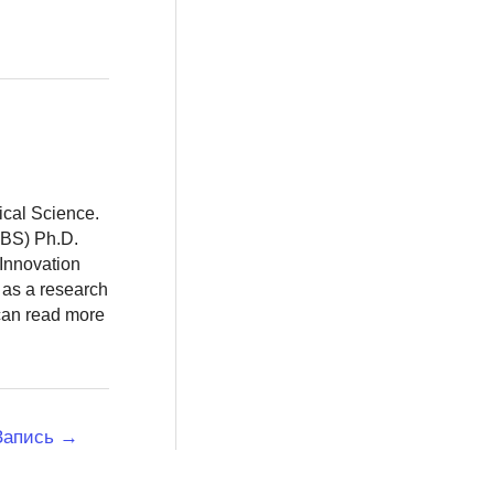
ical Science.
BBS) Ph.D.
 Innovation
 as a research
 can read more
Запись
→