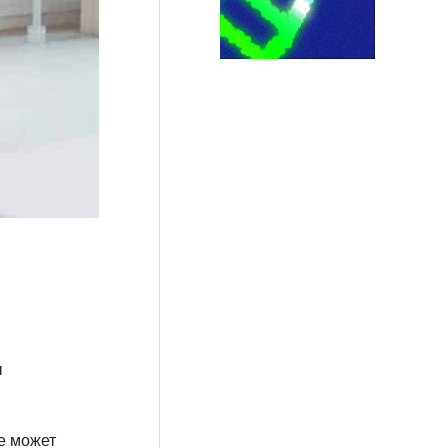
ы
е может