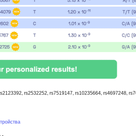
rs2123392, rs2532252, rs7519147, rs10235664, rs4697248, rs
стройства