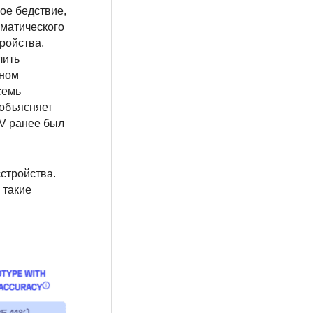
ое бедствие,
матического
ройства,
лить
вном
семь
 объясняет
V ранее был
стройства.
 такие