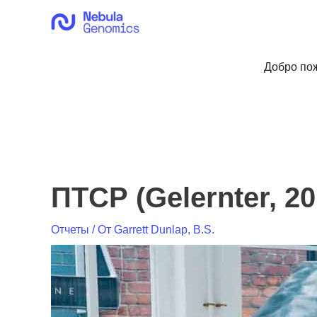
Перейти
к
содержимому
Добро пож
ПТСР (Gelernter, 20
Отчеты
/ От
Garrett Dunlap, B.S.