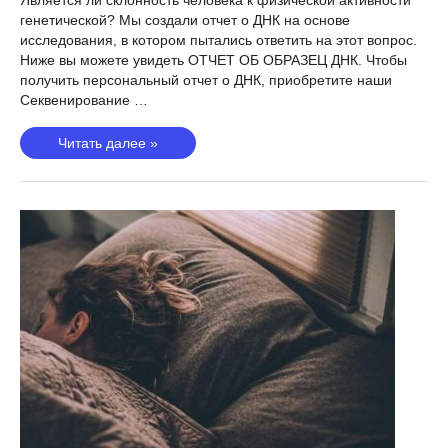
Является ли склонность человека к физической активности
генетической? Мы создали отчет о ДНК на основе
исследования, в котором пытались ответить на этот вопрос.
Ниже вы можете увидеть ОТЧЕТ ОБ ОБРАЗЕЦ ДНК. Чтобы
получить персональный отчет о ДНК, приобретите наши
Секвенирование …
Привычная
Читать далее »
физическая
активность
(Климентиди,
2018)