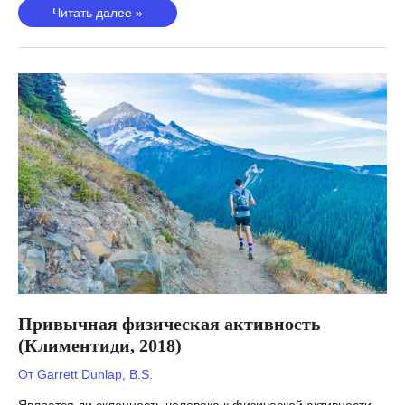
Число
Читать далее »
копий
митохондриальной
ДНК
(Guyatt,
2019)
Привычная физическая активность
(Климентиди, 2018)
От
Garrett Dunlap, B.S.