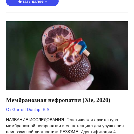
Уровень
Читать далее »
гидроксивитамина
D
(Revez,
2020)
Мембранозная нефропатия (Xie, 2020)
От
Garrett Dunlap, B.S.
НАЗВАНИЕ ИССЛЕДОВАНИЯ: Генетическая архитектура
мембранозной нефропатии и ее потенциал для улучшения
неинвазивной диагностики РЕЗЮМЕ: Идентификация 4