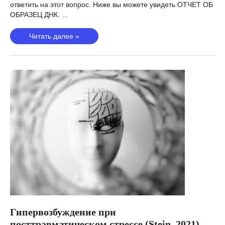
ответить на этот вопрос. Ниже вы можете увидеть ОТЧЕТ ОБ
ОБРАЗЕЦ ДНК. …
Повторное
Читать далее »
переживание
при
посттравматическом
стрессе
(Stein,
2021).
Является
ли
повторное
переживание
поведения
наследственным?
Гипервозбуждение при
посттравматическом стрессе (Stein, 2021).