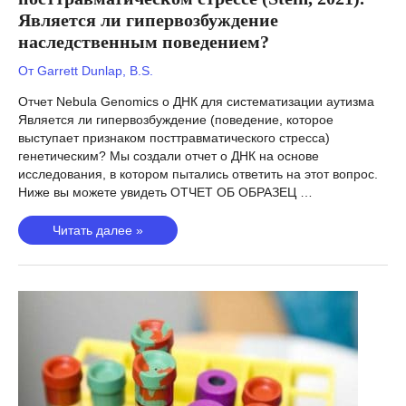
Является ли гипервозбуждение
наследственным поведением?
От
Garrett Dunlap, B.S.
Отчет Nebula Genomics о ДНК для систематизации аутизма
Является ли гипервозбуждение (поведение, которое
выступает признаком посттравматического стресса)
генетическим? Мы создали отчет о ДНК на основе
исследования, в котором пытались ответить на этот вопрос.
Ниже вы можете увидеть ОТЧЕТ ОБ ОБРАЗЕЦ …
Гипервозбуждение
Читать далее »
при
посттравматическом
стрессе
(Stein,
2021).
Является
ли
гипервозбуждение
наследственным