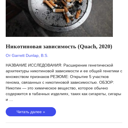
Никотиновая зависимость (Quach, 2020)
От
Garrett Dunlap, B.S.
НАЗВАНИЕ ИССЛЕДОВАНИЯ: Расширение генетической
архитектуры никотиновой зависимости и ее общей генетики с
множеством признаков РЕЗЮМЕ: Открытие 5 участков
генома, связанных с никотиновой зависимостью. ОБЗОР:
Никотин — это химическое вещество, которое обычно
содержится в табачных изделиях, таких как сигареты, сигары
и …
Никотиновая
Читать далее »
зависимость
(Quach,