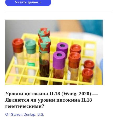
Критическое
Читать далее »
заболевание
COVID-
19
(Пайро-
Кастинейра,
2020
г.)
—
Является
ли
тяжесть
генетической?
Уровни цитокина IL18 (Wang, 2020) —
Являются ли уровни цитокина IL18
генетическими?
От
Garrett Dunlap, B.S.