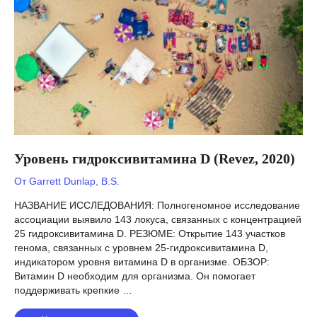
Является
ли
болезнь
Альцгеймера
генетической?
Уровень гидроксивитамина D (Revez, 2020)
От
Garrett Dunlap, B.S.
НАЗВАНИЕ ИССЛЕДОВАНИЯ: Полногеномное исследование
ассоциации выявило 143 локуса, связанных с концентрацией
25 гидроксивитамина D. РЕЗЮМЕ: Открытие 143 участков
генома, связанных с уровнем 25-гидроксивитамина D,
индикатором уровня витамина D в организме. ОБЗОР:
Витамин D необходим для организма. Он помогает
поддерживать крепкие …