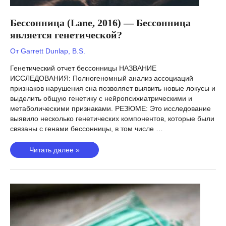
Бессонница (Lane, 2016) — Бессонница
является генетической?
От
Garrett Dunlap, B.S.
Генетический отчет бессонницы НАЗВАНИЕ
ИССЛЕДОВАНИЯ: Полногеномный анализ ассоциаций
признаков нарушения сна позволяет выявить новые локусы и
выделить общую генетику с нейропсихиатрическими и
метаболическими признаками. РЕЗЮМЕ: Это исследование
выявило несколько генетических компонентов, которые были
связаны с генами бессонницы, в том числе …
Бессонница
Читать далее »
(Lane,
2016)
—
Бессонница
является
генетической?