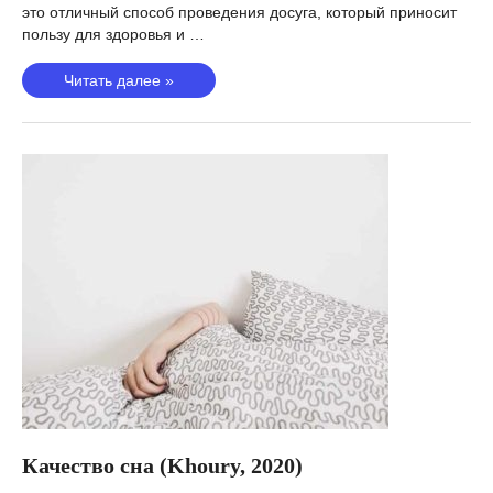
это отличный способ проведения досуга, который приносит
пользу для здоровья и …
Темп
Читать далее »
ходьбы
(Тимминс,
2020)
Качество сна (Khoury, 2020)