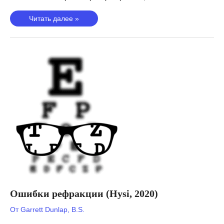
Боль
Читать далее »
в
шее
или
плече
(Meng,
2020)
Ошибки рефракции (Hysi, 2020)
От
Garrett Dunlap, B.S.