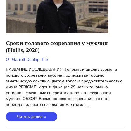
Сроки полового созревания у мужчин
(Hollis, 2020)
От
Garrett Dunlap, B.S.
НАЗВАНИЕ ИССЛЕДОВАНИЯ: Геномный анализ времени
полового созревания мужчин подчеркивает общую
генетическую основу с цветом волос и продолжительностью
жизни РЕЗЮМЕ: Идентификация 29 новых геномных
регионов, связанных со сроками полового созревания
мужчин. ОБЗОР: Время полового созревания, то есть
периода полового созревания мальчиков …
Сроки
Читать далее »
полового
созревания