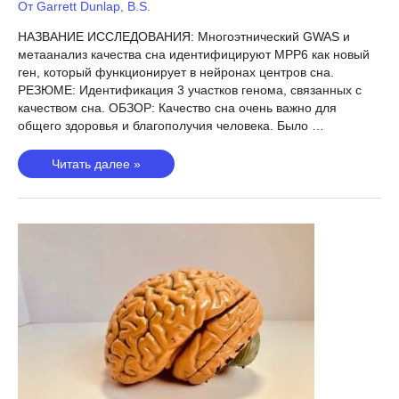
От
Garrett Dunlap, B.S.
НАЗВАНИЕ ИССЛЕДОВАНИЯ: Многоэтнический GWAS и
метаанализ качества сна идентифицируют MPP6 как новый
ген, который функционирует в нейронах центров сна.
РЕЗЮМЕ: Идентификация 3 участков генома, связанных с
качеством сна. ОБЗОР: Качество сна очень важно для
общего здоровья и благополучия человека. Было …
Качество
Читать далее »
сна
(Khoury,
2020)