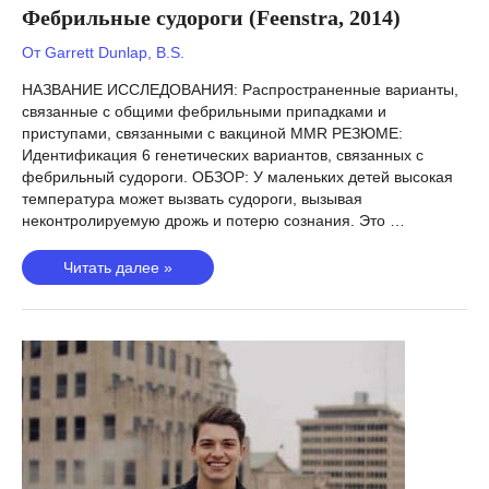
Фебрильные судороги (Feenstra, 2014)
От
Garrett Dunlap, B.S.
НАЗВАНИЕ ИССЛЕДОВАНИЯ: Распространенные варианты,
связанные с общими фебрильными припадками и
приступами, связанными с вакциной MMR РЕЗЮМЕ:
Идентификация 6 генетических вариантов, связанных с
фебрильный судороги. ОБЗОР: У маленьких детей высокая
температура может вызвать судороги, вызывая
неконтролируемую дрожь и потерю сознания. Это …
Фебрильные
Читать далее »
судороги
(Feenstra,
2014)