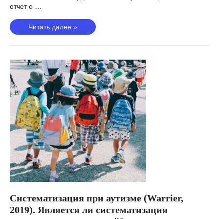
отчет о …
Гипертрофическая
Читать далее »
кардиомиопатия
(Harper,
2021)
—
генетическая
ли
ГКМП?
Систематизация при аутизме (Warrier,
2019). Является ли систематизация