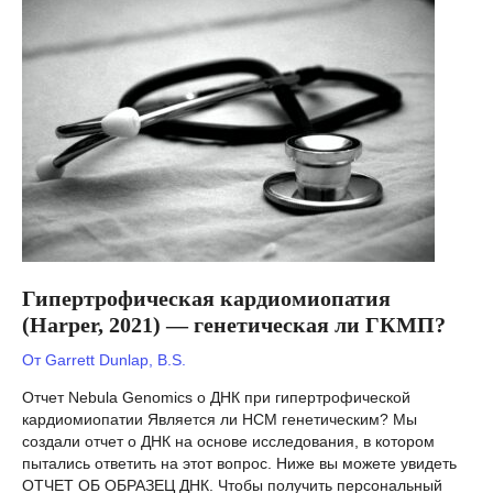
—
Является
ли
рак
простаты
генетическим?
Гипертрофическая кардиомиопатия
(Harper, 2021) — генетическая ли ГКМП?
От
Garrett Dunlap, B.S.
Отчет Nebula Genomics о ДНК при гипертрофической
кардиомиопатии Является ли HCM генетическим? Мы
создали отчет о ДНК на основе исследования, в котором
пытались ответить на этот вопрос. Ниже вы можете увидеть
ОТЧЕТ ОБ ОБРАЗЕЦ ДНК. Чтобы получить персональный