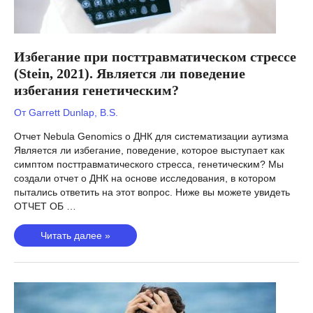
Избегание при посттравматическом стрессе
(Stein, 2021). Является ли поведение
избегания генетическим?
От
Garrett Dunlap, B.S.
Отчет Nebula Genomics о ДНК для систематизации аутизма
Является ли избегание, поведение, которое выступает как
симптом посттравматического стресса, генетическим? Мы
создали отчет о ДНК на основе исследования, в котором
пытались ответить на этот вопрос. Ниже вы можете увидеть
ОТЧЕТ ОБ …
Избегание
Читать далее »
при
посттравматическом
стрессе
(Stein,
2021).