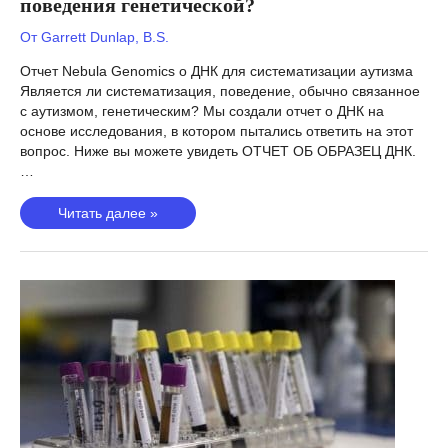
поведения генетической?
От
Garrett Dunlap, B.S.
Отчет Nebula Genomics о ДНК для систематизации аутизма
Является ли систематизация, поведение, обычно связанное
с аутизмом, генетическим? Мы создали отчет о ДНК на
основе исследования, в котором пытались ответить на этот
вопрос. Ниже вы можете увидеть ОТЧЕТ ОБ ОБРАЗЕЦ ДНК.
…
Систематизация
Читать далее »
при
аутизме
(Warrier,
2019).
Является
ли
систематизация
поведения
генетической?