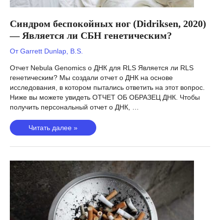
Синдром беспокойных ног (Didriksen, 2020)
— Является ли СБН генетическим?
От
Garrett Dunlap, B.S.
Отчет Nebula Genomics о ДНК для RLS Является ли RLS
генетическим? Мы создали отчет о ДНК на основе
исследования, в котором пытались ответить на этот вопрос.
Ниже вы можете увидеть ОТЧЕТ ОБ ОБРАЗЕЦ ДНК. Чтобы
получить персональный отчет о ДНК, …
Синдром
Читать далее »
беспокойных
ног
(Didriksen,
2020)
—
Является
ли
СБН
генетическим?