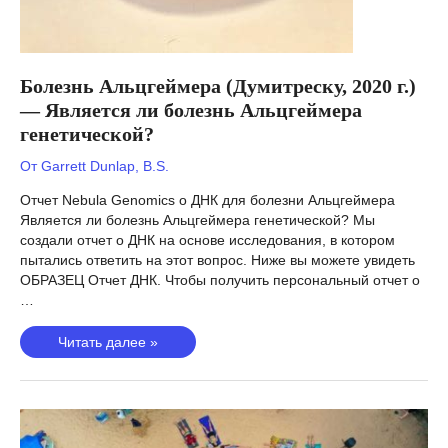
Болезнь Альцгеймера (Думитреску, 2020 г.)
— Является ли болезнь Альцгеймера
генетической?
От
Garrett Dunlap, B.S.
Отчет Nebula Genomics о ДНК для болезни Альцгеймера
Является ли болезнь Альцгеймера генетической? Мы
создали отчет о ДНК на основе исследования, в котором
пытались ответить на этот вопрос. Ниже вы можете увидеть
ОБРАЗЕЦ Отчет ДНК. Чтобы получить персональный отчет о
…
Болезнь
Читать далее »
Альцгеймера
(Думитреску,
2020
г.)
—