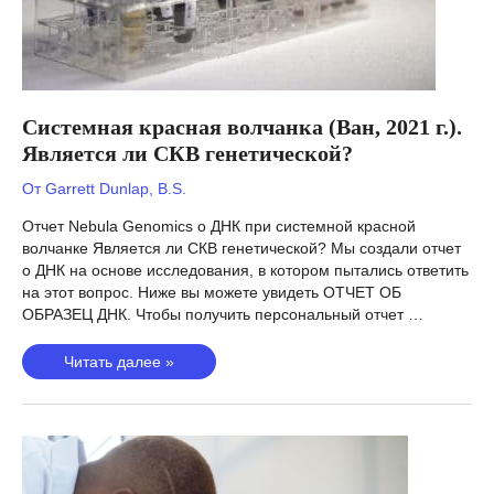
Системная красная волчанка (Ван, 2021 г.).
Является ли СКВ генетической?
От
Garrett Dunlap, B.S.
Отчет Nebula Genomics о ДНК при системной красной
волчанке Является ли СКВ генетической? Мы создали отчет
о ДНК на основе исследования, в котором пытались ответить
на этот вопрос. Ниже вы можете увидеть ОТЧЕТ ОБ
ОБРАЗЕЦ ДНК. Чтобы получить персональный отчет …
Системная
Читать далее »
красная
волчанка
(Ван,
2021
г.).
Является