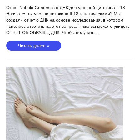
Отчет Nebula Genomics о ДНК для уровней цитокина IL18
Являются ли уровни цитокина IL18 генетическими? Мы
создали отчет о ДНК на основе исследования, в котором
пытались ответить на этот вопрос. Ниже вы можете увидеть
ОТЧЕТ ОБ ОБРАЗЕЦ ДНК. Чтобы получить …
Уровни
Читать далее »
цитокина
IL18
(Wang,
2020)
—
Являются
ли
уровни
цитокина
IL18
генетическими?