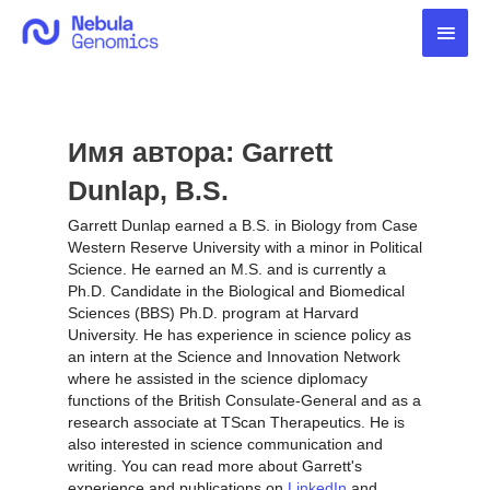
Перейти
Глав
к
содержимому
мен
Имя автора: Garrett
Dunlap, B.S.
Garrett Dunlap earned a B.S. in Biology from Case
Western Reserve University with a minor in Political
Science. He earned an M.S. and is currently a
Ph.D. Candidate in the Biological and Biomedical
Sciences (BBS) Ph.D. program at Harvard
University. He has experience in science policy as
an intern at the Science and Innovation Network
where he assisted in the science diplomacy
functions of the British Consulate-General and as a
research associate at TScan Therapeutics. He is
also interested in science communication and
writing. You can read more about Garrett's
experience and publications on
LinkedIn
and