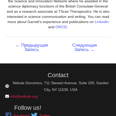
the Science and Innovation Network where he assisted in the
science diplomacy functions of the British Consulate-General
and as a research associate at TScan Therapeutics. He is also
interested in science communication and writing. You can read
more about Garrett's experience and publications on
LinkedIn
and
ORCID
.
Навигация
←
Предыдущая
Следующая
Запись
Запись
→
по
записям
Contact
Nebula Genomics, 711 Stewart Avenue, Suite 200, Garden
City, NY 11530, USA
info@nebula.org
Follow us!
Facebook
Twitter