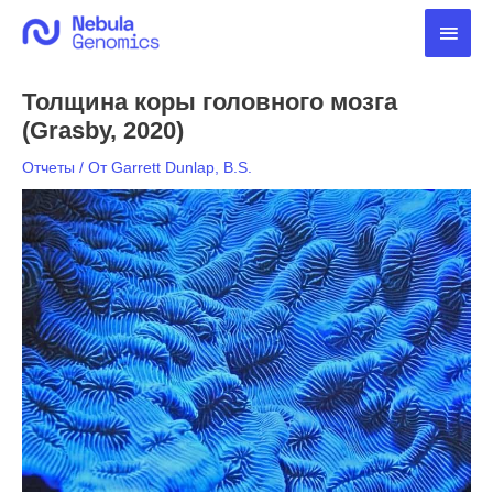
Перейти
Глав
к
содержимому
мен
Толщина коры головного мозга
(Grasby, 2020)
Отчеты
/ От
Garrett Dunlap, B.S.