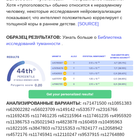
Хотя «тупоголовость» обычно относится к неразумному
человеку, некоторые исследования нейровизуализации
показывают, что интеллект положительно коррелирует с
толщиной коры в раннем детстве.
[SOURCE]
ОБРАЗЕЦ РЕЗУЛЬТАТОВ:
Узнать больше о
Библиотека
исследований туманности
.
АНАЛИЗИРОВАННЫЕ ВАРИАНТЫ:
rs71471500 rs10851383
rs62002282 rs56023709 rs149142 rs533577 rs2316766
rs11692435 rs117461235 rs62115964 rs117461235 rs4955920
rs11386753 rs35021943 rs4823878 rs160459 rs10495963
rs1822105 rs3847803 rs73215353 rs7824177 rs12058942
rs4572176 rs11745941 rs12110247 rs9537915 rs12764880