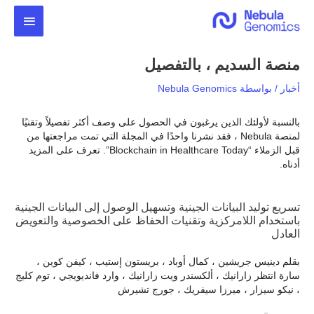
خطي
القائمة
لى
لمحتوى
الرئيس
منصة السديم ، بالتفصيل
أخبار
/ بواسطة
Nebula Genomics
بالنسبة لأولئك الذين يرغبون في الحصول على وصف أكثر تفصيلاً وتقنيًا
لمنصة Nebula ، فقد نشرنا واحدًا في المجلة التي تمت مراجعتها من
قبل الزملاء “Blockchain in Healthcare Today”. تعرف على المزيد
أدناه.
تسريع توليد البيانات الجينية وتسهيل الوصول إلى البيانات الجينية
باستخدام اللامركزية وتقنيات الحفاظ على الخصوصية والتعويض
العادل
بقلم دينيس جريشين ، كمال أوباد ، بريستون إستيب ، كيفن كوين ،
سارة انتظر زارانيك ، ألكسندر ويت زارانيك ، وارد فانديويجي ، توم كليج
، نيكو سيزار ، ميرزا سيفريك ، جورج تشيرش