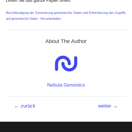
Lesen Sie das ganze Papier unten:
Beschleunigung der Generierung genomischer Daten und Erleichterung des Zugriffs
auf genomische Daten
Herunterladen
About The Author
Nebula Genomics
Beitrags-
←
zurück
weiter
→
Navigation