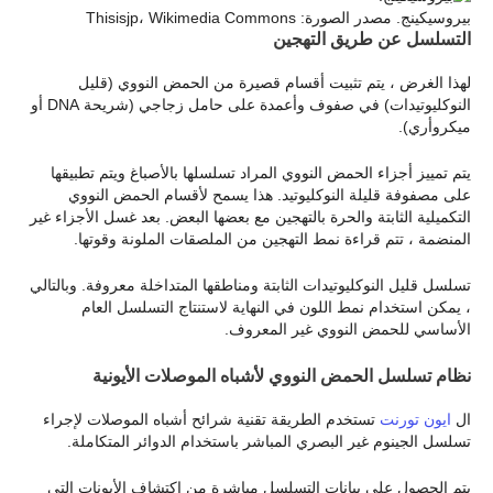
بيروسيكينج. مصدر الصورة: Thisisjp، Wikimedia Commons
التسلسل عن طريق التهجين
لهذا الغرض ، يتم تثبيت أقسام قصيرة من الحمض النووي (قليل
النوكليوتيدات) في صفوف وأعمدة على حامل زجاجي (شريحة DNA أو
ميكروأري).
يتم تمييز أجزاء الحمض النووي المراد تسلسلها بالأصباغ ويتم تطبيقها
على مصفوفة قليلة النوكليوتيد. هذا يسمح لأقسام الحمض النووي
التكميلية الثابتة والحرة بالتهجين مع بعضها البعض. بعد غسل الأجزاء غير
المنضمة ، تتم قراءة نمط التهجين من الملصقات الملونة وقوتها.
تسلسل قليل النوكليوتيدات الثابتة ومناطقها المتداخلة معروفة. وبالتالي
، يمكن استخدام نمط اللون في النهاية لاستنتاج التسلسل العام
الأساسي للحمض النووي غير المعروف.
نظام تسلسل الحمض النووي لأشباه الموصلات الأيونية
ال
ايون تورنت
تستخدم الطريقة تقنية شرائح أشباه الموصلات لإجراء
تسلسل الجينوم غير البصري المباشر باستخدام الدوائر المتكاملة.
يتم الحصول على بيانات التسلسل مباشرة من اكتشاف الأيونات التي