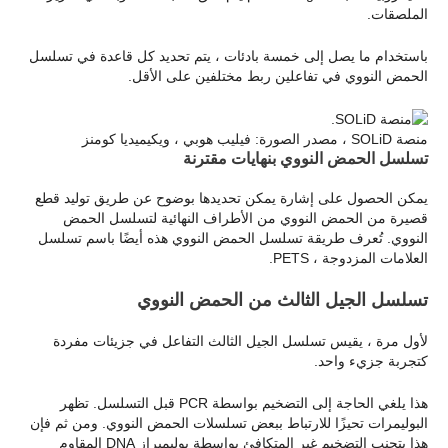
الملصقات.
باستخدام ما يصل إلى خمسة بادئات ، يتم تحديد كل قاعدة في تسلسل
الحمض النووي في تفاعلين ربط مختلفين على الأقل.
منصة SOLiD ، مصدر الصورة: فيليب هوبي ، ويكيميديا كومنز
تسلسل الحمض النووي بنهايات مقترنة
يمكن الحصول على إشارة يمكن تحديدها بوضوح عن طريق توليد قطع
قصيرة من الحمض النووي من الأطراف النهائية لتسلسل الحمض
النووي. تُعرف طريقة تسلسل الحمض النووي هذه أيضًا باسم تسلسل
العلامات المزدوجة ، PETS.
تسلسل الجيل الثالث من الحمض النووي
لأول مرة ، يقيس تسلسل الجيل الثالث التفاعل في جزيئات مفردة
كتجربة جزيء واحد.
هذا يلغي الحاجة إلى التضخيم بواسطة PCR قبل التسلسل. تظهر
البوليمرات تحيزًا للارتباط ببعض تسلسلات الحمض النووي. ومن ثم فإن
هذا يتجنب التضخيم غير المتكافئ بواسطة بوليميراز DNA المقاوم