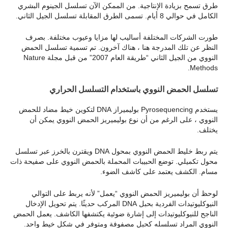
طرق تسمح بزيادة الإنتاجية. من الممكن الآن تسلسل الجينوم البشري
الكامل في حوالي 8 أيام. تسمى الطرق المقابلة تسلسل الجيل الثاني.
طورت الشركات المختلفة أساليب لها مزايا وعيوب مختلفة. بصرف
النظر عن تلك المدرجة هنا ، هناك آخرون. تم تسمية تسلسل الحمض
النووي من الجيل الثاني “طريقة العام 2007” من قبل مجلة Nature
Methods.
تسلسل الحمض النووي باستخدام التسلسل الحراري
يستخدم Pyrosequencing بوليميراز DNA لتكوين خيط مضاد للحمض
النووي ، على الرغم من أن نوع بوليميريز الحمض النووي يمكن أن
يختلف.
يتم ربط خليط الحمض النووي بمحول DNA ويقترن بالخرز عبر تسلسل
محول تكميلي. توضع الحبيبات المحملة بالحمض النووي على صفيحة ذات
مسام. الكشف يعتمد على كاشف الضوء.
لوحظ أن بوليميريز الحمض النووي “يعمل” لأنه يربط على التوالي
النيوكليوتيدات الفردية بحبل DNA المركب حديثًا. يتم تحويل الإدخال
الناجح للنيوكليوتيدات إلى إشارة ضوئية يكتشفها الكاشف. يعمل الحمض
النووي المراد تسلسله كحبل مصفوفة ومتوفر في شكل خيط واحد.