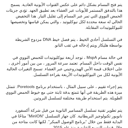
يتم فتح المسام بشكل دائم على عكس القنوات الأيونية العادية. يسمح
هذا بالتدفق المستمر للأيونات عبر الغشاء بعد تطبيق الجهد. تؤدي جزيئات
الحمض النووي التي تمر عبر المسام إلى تقليل التيار. هذا التخفيض
الحالي له سعة محددة لكل نيوكليوتيد ، والتي يمكن قياسها وتخصيصها
للنيوكليوتيدات المقابلة.
في التسلسل أحادي الخيط ، يتم فصل خيط DNA مزدوج الشريطة
بواسطة هليكاز ويتم إدخاله في ثقب النانو.
في حالة مسام MspA ، توجد أربعة نيوكليوتيدات للحمض النووي في
نفس الوقت داخل المسام. تعتمد سرعة المرور ، من بين أمور أخرى ،
على اختلاف قيمة الأس الهيدروجيني عبر الغشاء. تسمح التغيرات الحالية
الأيونية لكل من النيوكليوتيدات الأربعة بقراءة التسلسل.
يتم إجراء تقييم ، على سبيل المثال ، باستخدام برنامج Poretools. تتمثل
ميزة هذه الطريقة في أنها تتمتع بدقة ثابتة حتى مع خيوط الحمض النووي
الطويلة. يتم استخدام طريقة مختلفة لتسلسل البروتين.
يتم تطوير تقنية تسلسل المسامير النانوية من قبل شركة أكسفورد
نانوبور تكنولوجيز البريطانية. كان جهاز التسلسل “MinION” متاحًا في
البداية فقط من خلال “برنامج الوصول المبكر”. لكنها كانت متاحة من
خلال قنوات التوزيع التقليدية منذ عام 2015.