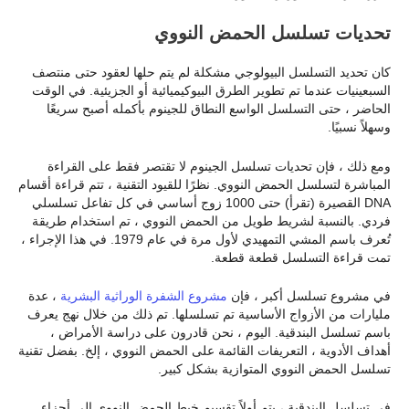
تحديات تسلسل الحمض النووي
كان تحديد التسلسل البيولوجي مشكلة لم يتم حلها لعقود حتى منتصف
السبعينيات عندما تم تطوير الطرق البيوكيميائية أو الجزيئية. في الوقت
الحاضر ، حتى التسلسل الواسع النطاق للجينوم بأكمله أصبح سريعًا
وسهلاً نسبيًا.
ومع ذلك ، فإن تحديات تسلسل الجينوم لا تقتصر فقط على القراءة
المباشرة لتسلسل الحمض النووي. نظرًا للقيود التقنية ، تتم قراءة أقسام
DNA القصيرة (تقرأ) حتى 1000 زوج أساسي في كل تفاعل تسلسلي
فردي. بالنسبة لشريط طويل من الحمض النووي ، تم استخدام طريقة
تُعرف باسم المشي التمهيدي لأول مرة في عام 1979. في هذا الإجراء ،
تمت قراءة التسلسل قطعة قطعة.
في مشروع تسلسل أكبر ، فإن
مشروع الشفرة الوراثية البشرية
، عدة
مليارات من الأزواج الأساسية تم تسلسلها. تم ذلك من خلال نهج يعرف
باسم تسلسل البندقية. اليوم ، نحن قادرون على دراسة الأمراض ،
أهداف الأدوية ، التعريفات القائمة على الحمض النووي ، إلخ. بفضل تقنية
تسلسل الحمض النووي المتوازية بشكل كبير.
في تسلسل البندقية ، يتم أولاً تقسيم خيط الحمض النووي إلى أجزاء