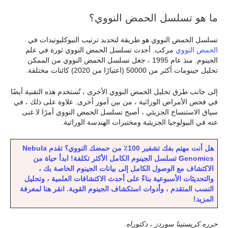
ما هو تسلسل الحمض النووي؟
تسلسل الحمض النووي هو طريقة لتحديد ترتيب النيوكليوتيدات في
الحمض النووي
مركب. أحدث تسلسل الحمض النووي ثورة في علم
الجينوم. منذ عام 1995 ، جعل تسلسل الحمض النووي من الممكن
تحليل جينومات أكثر من 50000 (اعتبارًا من 2020) كائنات مختلفة.
إلى جانب طرق تحليل الحمض النووي الأخرى ، تُستخدم هذه التقنية أيضًا
في فحص الأمراض الوراثية ، من بين أمور أخرى. علاوة على ذلك ، في
سياق الاستنساخ الجزيئي ، أصبح تسلسل الحمض النووي أمرًا لا غنى
عنه في البيولوجيا الجزيئية ومختبرات الهندسة الوراثية.
هل أنت مهتم بفك تشفير 100٪ من حمضك النووي؟ تقدم Nebula
Genomics تسلسل الجينوم الكامل الأكثر تكلفة! ابدأ حياة من
الاكتشاف مع الوصول الكامل إلى بيانات الجينوم الخاصة بك ،
والتحديثات الأسبوعية بناءً على أحدث الاكتشافات العلمية ، وتحليل
النسب المتقدم ، وأدوات استكشاف الجينوم القوية. انقر هنا لمعرفة
المزيد!
حرره كريستينا سوردز ، دكتوراه.