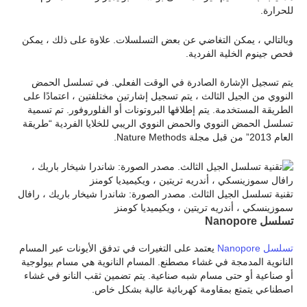
للحرارة.
وبالتالي ، يمكن التغاضي عن بعض التسلسلات. علاوة على ذلك ، يمكن
فحص جينوم الخلية الفردية.
يتم تسجيل الإشارة الصادرة في الوقت الفعلي. في تسلسل الحمض
النووي من الجيل الثالث ، يتم تسجيل إشارتين مختلفتين ، اعتمادًا على
الطريقة المستخدمة. يتم إطلاقها البروتونات أو الفلوروفور. تم تسمية
تسلسل الحمض النووي والحمض النووي الريبي للخلايا الفردية “طريقة
العام 2013” من قبل مجلة Nature Methods.
تقنية تسلسل الجيل الثالث. مصدر الصورة: شاندرا شيخار باريك ، رافال
سموزينسكي ، أندريه تريتين ، ويكيميديا كومنز
تسلسل Nanopore
تسلسل Nanopore
يعتمد على التغيرات في تدفق الأيونات عبر المسام
النانوية المدمجة في غشاء مصطنع. المسام النانوية هي مسام بيولوجية
أو صناعية أو حتى مسام شبه صناعية. يتم تضمين ثقب النانو في غشاء
اصطناعي يتمتع بمقاومة كهربائية عالية بشكل خاص.