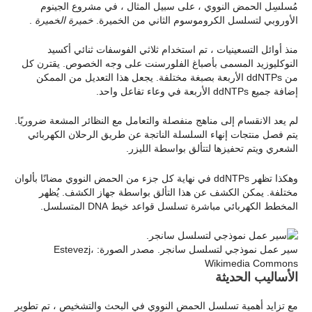
مُسلسِل الحمض النووي ، على سبيل المثال ، في مشروع الجينوم
الأوروبي لتسلسل الكروموسوم الثاني من الخميرة.
خميرة الخميرة
.
منذ أوائل التسعينيات ، تم استخدام ثلاثي الفوسفات ثنائي أكسيد
النوكليوزيد المسمى بأصباغ الفلورسنت على وجه الخصوص. يقترن كل
من ddNTPs الأربعة بصبغة مختلفة. يجعل هذا التعديل من الممكن
إضافة جميع ddNTPs الأربعة في وعاء تفاعل واحد.
لم يعد الانقسام إلى مناهج منفصلة والتعامل مع النظائر المشعة ضروريًا.
يتم فصل منتجات إنهاء السلسلة الناتجة عن طريق الرحلان الكهربائي
الشعري ويتم تحفيزها لتتألق بواسطة الليزر.
وهكذا تظهر ddNTPs في نهاية كل جزء من الحمض النووي مضانًا بألوان
مختلفة. يمكن الكشف عن هذا التألق بواسطة جهاز الكشف. يُظهر
المخطط الكهربائي مباشرة تسلسل قواعد خيط DNA المتسلسل.
سير عمل نموذجي لتسلسل سانجر. مصدر الصورة: Estevezj،
Wikimedia Commons
الأساليب الحديثة
مع تزايد أهمية تسلسل الحمض النووي في البحث والتشخيص ، تم تطوير