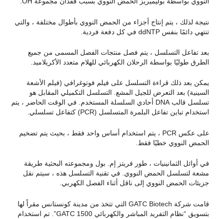
النووي بواسطة بوليميريز الحمض النووي بسبب فقدان مجموعة OH.
نتيجة لذلك ، يتم إنتاج أجزاء من الحمض النووي بأطوال مختلفة ، والتي
تنتهي دائمًا بنفس ddNTP في كل دفعة فردية.
بعد تفاعل التسلسل ، يتم فصل منتجات الفصل المسمى من جميع
الطرق طوليًا بواسطة الرحلان الكهربائي للهلام متعدد الأكريلاميد.
يمكن بعد ذلك قراءة التسلسل على فيلم فوتوغرافي (فيلم الأشعة
السينية) بعد التعرض للجيل المشع. التسلسل التكميلي المقابل هو
تسلسل قالب DNA أحادي السلسلة المستخدم. في الوقت الحاضر ، يتم
استخدام تباين تفاعل البلمرة المتسلسل (PCR) كتفاعل تسلسلي.
على عكس PCR ، يتم استخدام أساس واحد فقط ، بحيث يتم تضخيم
الحمض النووي خطيًا فقط.
في أوائل الثمانينيات ، طور فريتز إم. بول ومجموعته البحثية طريقة
مشعة لتسلسل الحمض النووي. في تقنية التسلسل هذه ، سيتم نقل
جزيئات الحمض النووي إلى ناقل أثناء الفصل الكهربي.
قامت شركة GATC Biotech التي تتخذ من مدينة كونستانس مقراً لها
بتسويق “نظام التفريد المباشر والكهربائي GATC 1500”. تم استخدام