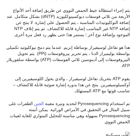
يتم إجراء استطالة خيط الحمض النووي عن طريق إضافة أحد الأنواع
الأربعة من ثلاثي فوسفات ديوكسينوكليوزيد (dNTP) بشكل متكامل. عند
إضافة النوكليوتيدات المناسبة ، يتم الحصول على إشارة. لا ينتج عن
إضافة NTP غير المناسب إشارة قابلة للاكتشاف. ثم يتم إتلاف NTP
الموجود وإضافة نوع آخر ؛ يستمر هذا حتى يظهر رد فعل مرة أخرى.
هذا هو تفاعل لوسيفيراز بوساطة إنزيم. عندما يتم دمج نيوكليوتيد تكميلي
بواسطة بوليميراز الدنا ، يتم تحرير بيروفوسفات (PPi). يتم تحويل
البيروفوسفات إلى أدينوسين ثلاثي الفوسفات (ATP) بواسطة سلفوريلاز
ATP.
يقوم ATP بتحريك تفاعل لوسيفيراز ، والذي يحول اللوسيفيرين إلى
أوكسيلوسيفيرين. ينتج عن هذا بدوره إشارة ضوئية قابلة للاكتشاف –
تتناسب قوتها مع ATP المستهلك.
تم استخدام Pyrosequencing لتحديد وتيرة معينة
الجين
الطفرات على
سبيل المثال في التحقيق في الأمراض الوراثية. يمكن أتمتة
Pyrosequencing بسهولة وهي مناسبة للتحليل المتوازي للغاية لعينات
الحمض النووي.