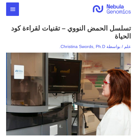
خطي
القائمة
لى
لمحتوى
الرئيس
تسلسل الحمض النووي – تقنيات لقراءة كود
الحياة
علم
/ بواسطة
Christina Swords, Ph.D.