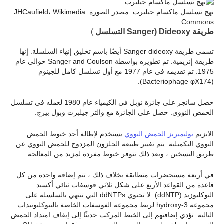
نهج تسلسل ماكسام جيلبرت. مصدر الصورة: JHCaufield، Wikimedia
Commons
طريقة Dideoxy (Sanger
التسلسل
)
تسمى طريقة Sanger dideoxy أيضًا باسم تخليق إنهاء السلسلة. إنها
طريقة إنزيمية. تم تطويره بواسطة Sanger and Coulson حوالي عام
1975. تم تقديمه في عام 1977 مع أول تسلسل كامل للجينوم
(Bacteriophage φX174).
حصل سانجر على جائزة نوبل في الكيمياء عام 1980 لعمله في تسلسل
الحمض النووي. حصل على الجائزة مع والتر جيلبرت وبول بيرج.
الانزيم
بوليميريز الحمض النووي
يستخدم لإطالة أحد خيوط الحمض
النووي التكميلية. يتم تغيير طبيعة الحلزون المزدوج للحمض النووي عن
طريق التسخين ، وبعد ذلك تتوفر خيوط مفردة لمزيد من المعالجة.
في أربعة مستحضرات متطابقة بخلاف ذلك ، تتم إضافة واحدة من كل
قاعدة من القواعد الأربع على شكل ثلاثي فوسفات ثنائي أكسيد
النوكليوزيد (ddNTP). لا تحتوي ddNTPs التي تنتهي بالسلسلة على
مجموعة 3-hydroxy لربط مجموعة الفوسفات الخاصة بالنيوكليوتيدات
التالية. تؤدي إضافتهم إلى الخيط المركب حديثًا إلى إيقاف امتداد الحمض