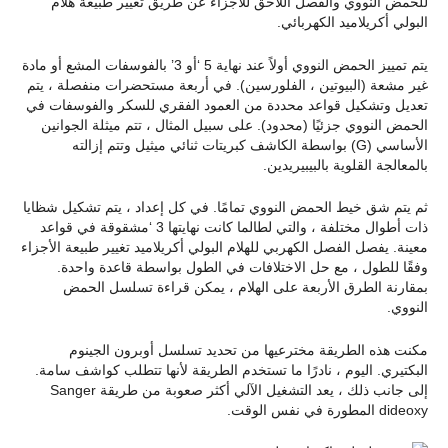
للحمض النووي والفصل اللاحق للأجزاء عن طريق تغيير طبيعة هلام
البولي أكريلاميد الكهربائي.
يتم تمييز الحمض النووي أولاً عند نهاية 5 ‘أو 3’ بالفوسفات المشع أو مادة
غير مشعة (البيوتين ، الفلورسين). في أربعة مستحضرات منفصلة ، يتم
تعديل وتشكيل قواعد محددة من العمود الفقري للسكر والفوسفات في
الحمض النووي جزئيًا (محدود). على سبيل المثال ، تتم ميثلة الجوانين
الأساسي (G) بواسطة الكاشف كبريتات ثنائي ميثيل وتتم إزالته
بالمعالجة القلوية بالبيبيريدين.
ثم يتم شق خيط الحمض النووي تمامًا. في كل إعداد ، يتم تشكيل شظايا
ذات أطوال مختلفة ، والتي لطالما كانت نهايتها 3 ‘مشقوقة في قواعد
معينة. يفصل الفصل الكهربي للهلام البولي أكريلاميد تغيير طبيعة الأجزاء
وفقًا للطول ، مع حل الاختلافات في الطول بواسطة قاعدة واحدة.
بمقارنة الطرق الأربعة على الهلام ، يمكن قراءة تسلسل الحمض
النووي.
مكنت هذه الطريقة مخترعيها من تحديد تسلسل أوبرون الجينوم
البكتيري. اليوم ، نادرًا ما تستخدم الطريقة لأنها تتطلب كواشف سامة.
إلى جانب ذلك ، يعد التشغيل الآلي أكثر صعوبة من طريقة Sanger
dideoxy المطورة في نفس الوقت.