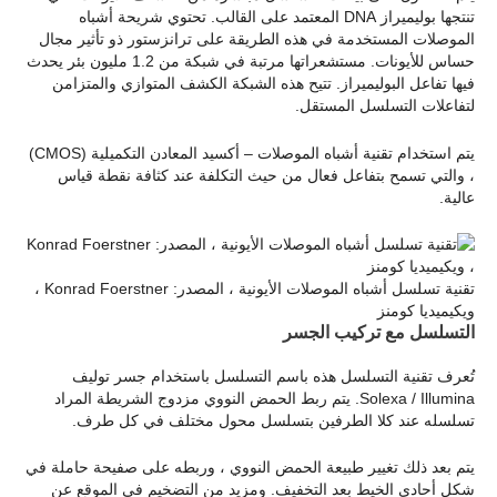
تنتجها بوليميراز DNA المعتمد على القالب. تحتوي شريحة أشباه
الموصلات المستخدمة في هذه الطريقة على ترانزستور ذو تأثير مجال
حساس للأيونات. مستشعراتها مرتبة في شبكة من 1.2 مليون بئر يحدث
فيها تفاعل البوليميراز. تتيح هذه الشبكة الكشف المتوازي والمتزامن
لتفاعلات التسلسل المستقل.
يتم استخدام تقنية أشباه الموصلات – أكسيد المعادن التكميلية (CMOS)
، والتي تسمح بتفاعل فعال من حيث التكلفة عند كثافة نقطة قياس
عالية.
تقنية تسلسل أشباه الموصلات الأيونية ، المصدر: Konrad Foerstner ،
ويكيميديا كومنز
التسلسل مع تركيب الجسر
تُعرف تقنية التسلسل هذه باسم التسلسل باستخدام جسر توليف
Solexa / Illumina. يتم ربط الحمض النووي مزدوج الشريطة المراد
تسلسله عند كلا الطرفين بتسلسل محول مختلف في كل طرف.
يتم بعد ذلك تغيير طبيعة الحمض النووي ، وربطه على صفيحة حاملة في
شكل أحادي الخيط بعد التخفيف. ومزيد من التضخيم في الموقع عن