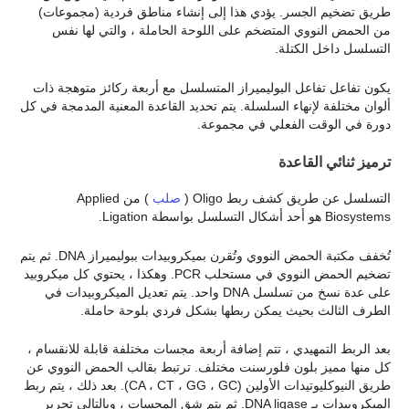
طريق تضخيم الجسر. يؤدي هذا إلى إنشاء مناطق فردية (مجموعات)
من الحمض النووي المتضخم على اللوحة الحاملة ، والتي لها نفس
التسلسل داخل الكتلة.
يكون تفاعل تفاعل البوليميراز المتسلسل مع أربعة ركائز متوهجة ذات
ألوان مختلفة لإنهاء السلسلة. يتم تحديد القاعدة المعنية المدمجة في كل
دورة في الوقت الفعلي في مجموعة.
ترميز ثنائي القاعدة
التسلسل عن طريق كشف ربط Oligo (
صلب
) من Applied
Biosystems هو أحد أشكال التسلسل بواسطة Ligation.
تُخفف مكتبة الحمض النووي وتُقرن بميكروبيدات ببوليميراز DNA. ثم يتم
تضخيم الحمض النووي في مستحلب PCR. وهكذا ، يحتوي كل ميكروبيد
على عدة نسخ من تسلسل DNA واحد. يتم تعديل الميكروبيدات في
الطرف الثالث بحيث يمكن ربطها بشكل فردي بلوحة حاملة.
بعد الربط التمهيدي ، تتم إضافة أربعة مجسات مختلفة قابلة للانقسام ،
كل منها مميز بلون فلورسنت مختلف. ترتبط بقالب الحمض النووي عن
طريق النيوكليوتيدات الأولين (CA ، CT ، GG ، GC). بعد ذلك ، يتم ربط
الميكروبيدات بـ DNA ligase. ثم يتم شق المجسات ، وبالتالي تحرير