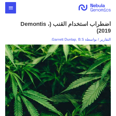
خطي
القائمة
لى
لمحتوى
الرئيس
اضطراب استخدام القنب (Demontis ،
2019)
التقارير
/ بواسطة
Garrett Dunlap, B.S.