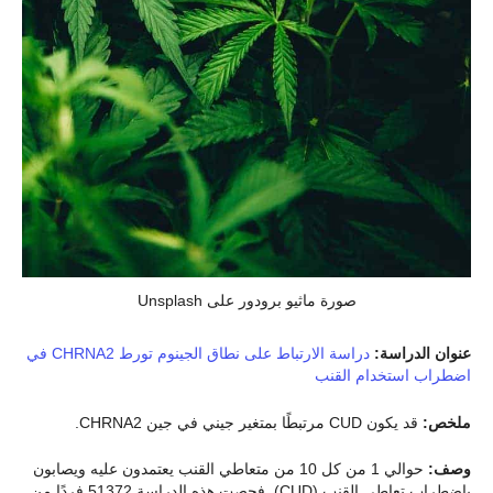
صورة ماثيو برودور على Unsplash
عنوان الدراسة:
دراسة الارتباط على نطاق الجينوم تورط CHRNA2 في
اضطراب استخدام القنب
ملخص:
قد يكون CUD مرتبطًا بمتغير جيني في جين CHRNA2.
وصف:
حوالي 1 من كل 10 من متعاطي القنب يعتمدون عليه ويصابون
باضطراب تعاطي القنب (CUD). فحصت هذه الدراسة 51372 فردًا من