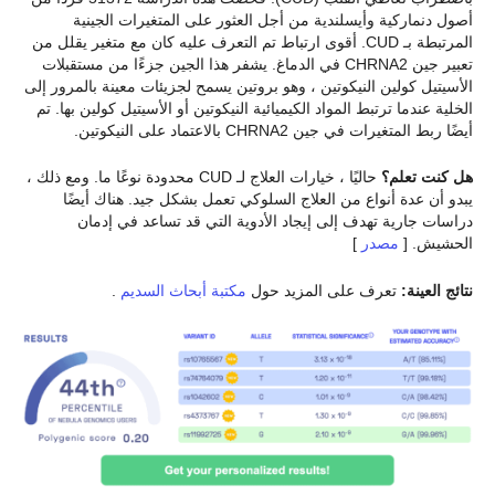
أصول دنماركية وأيسلندية من أجل العثور على المتغيرات الجينية
المرتبطة بـ CUD. أقوى ارتباط تم التعرف عليه كان مع متغير يقلل من
تعبير جين CHRNA2 في الدماغ. يشفر هذا الجين جزءًا من مستقبلات
الأسيتيل كولين النيكوتين ، وهو بروتين يسمح لجزيئات معينة بالمرور إلى
الخلية عندما ترتبط المواد الكيميائية النيكوتين أو الأسيتيل كولين بها. تم
أيضًا ربط المتغيرات في جين CHRNA2 بالاعتماد على النيكوتين.
هل كنت تعلم؟
حاليًا ، خيارات العلاج لـ CUD محدودة نوعًا ما. ومع ذلك ،
يبدو أن عدة أنواع من العلاج السلوكي تعمل بشكل جيد. هناك أيضًا
دراسات جارية تهدف إلى إيجاد الأدوية التي قد تساعد في إدمان
الحشيش. [
مصدر
]
نتائج العينة:
تعرف على المزيد حول
مكتبة أبحاث السديم
.