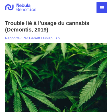
Aller
Men
au
contenu
princ
Trouble lié à l’usage du cannabis
(Demontis, 2019)
Rapports
/ Par
Garrett Dunlap, B.S.