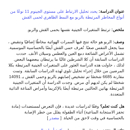
عنوان الدراسة:
يحدد تحليل الارتباط على مستوى الجينوم 11 نوعًا من
أنواع المخاطر المرتبطة بالربو مع النمط الظاهري لحمى القش
ملخص:
ترتبط المتغيرات الجينية نفسها بحمى القش والربو.
وصف:
الربو هو حالة تنتج فيها الممرات الهوائية مخاطًا إضافيًا وتنقبض ،
مما يجعل التنفس صعبًا. تُعرف حمى القش أيضًا بالحساسية الموسمية.
تشمل الأعراض الشائعة دمع العين والعطس وسيلان الأنف. حددت
الدراسات السابقة أن كلا الشرطين غالبًا ما يرتبطان ببعضهما البعض.
لذلك ، حاولت هذه الدراسة العثور على المتغيرات الجينية المرتبطة بكلا
المرضين من خلال إجراء تحليل تلوي لهذه الدراسات السابقة. وتمت
مقارنة 6685 شخصًا تم تشخيص إصابتهم بالربو وحمى القش بـ 14091
شخصًا لم يكن لديهم أي مرض. وجدت الدراسة أن المتغيرات الجينية
المرتبطة بهاتين الحالتين مرتبطة أيضًا بالإكزيما وأمراض المناعة الذاتية
المتعددة.
هل كنت تعلم؟
وفقًا لدراسات عديدة ، فإن التعرض لمستضدات (مادة
تحفز الاستجابة المناعية) أثناء الطفولة يقلل من خطر الإصابة
بالحساسية في وقت لاحق من الحياة. [
مصدر
]