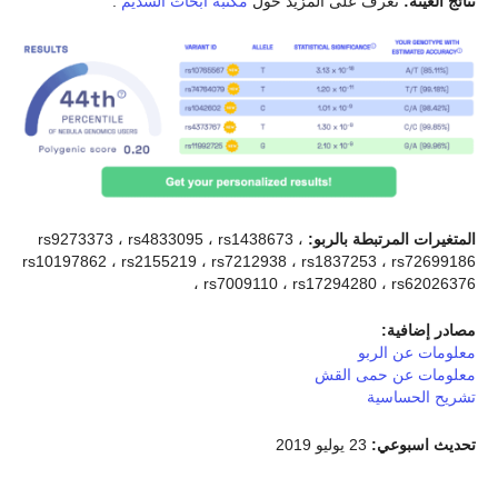
نتائج العينة:
تعرف على المزيد حول
مكتبة أبحاث السديم
.
المتغيرات المرتبطة بالربو:
rs9273373 ، rs4833095 ، rs1438673 ،
rs10197862 ، rs2155219 ، rs7212938 ، rs1837253 ، rs72699186
، rs7009110 ، rs17294280 ، rs62026376
مصادر إضافية:
معلومات عن الربو
معلومات عن حمى القش
تشريح الحساسية
تحديث اسبوعي:
23 يوليو 2019