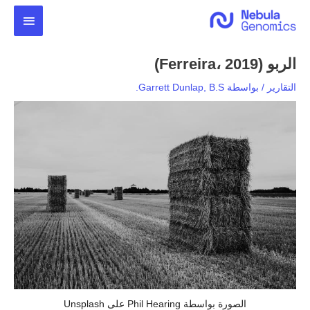
خطي
القائمة
لى
لمحتوى
الرئيس
الربو (Ferreira، 2019)
التقارير
/ بواسطة
Garrett Dunlap, B.S.
الصورة بواسطة Phil Hearing على Unsplash