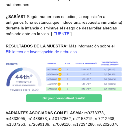
autoinmunes.
¿SABÍAS?
Según numerosos estudios, la exposición a
antígenos (una sustancia que induce una respuesta inmunitaria)
durante la infancia disminuye el riesgo de desarrollar alergias
más adelante en la vida. [
FUENTE
]
RESULTADOS DE LA MUESTRA:
Más información sobre el
Biblioteca de investigación de nebulosa
.
VARIANTES ASOCIADAS CON EL ASMA:
rs9273373,
rs4833095, rs1438673, rs10197862, rs2155219, rs7212938,
rs1837253, rs72699186, rs7009110, rs17294280, rs62026376