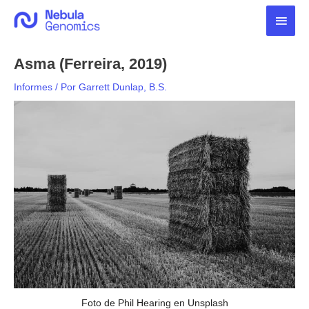
Ir
Men
al
contenido
princ
Asma (Ferreira, 2019)
Informes
/ Por
Garrett Dunlap, B.S.
Foto de Phil Hearing en Unsplash