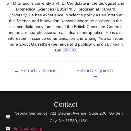
an M.S. and is currently a Ph.D. Candidate in the Biological and
Biomedical Sciences (BBS) Ph.D. program at Harvard
University. He has experience in science policy as an intern at
the Science and Innovation Network where he assisted in the
science diplomacy functions of the British Consulate-General
and as a research associate at TScan Therapeutics. He is also
interested in science communication and writing. You can read
more about Garrett's experience and publications on
LinkedIn
and
ORCID
.
Navegación
←
Entrada anterior
Entrada siguiente
→
de
entradas
Contact
Nebula Genomics, 711 Stewart Avenue, Suite 200, Garden
City, NY 11530, USA
info@nebula.org