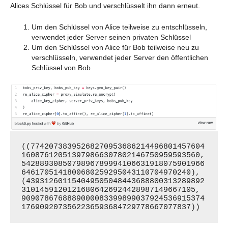
Alices Schlüssel für Bob und verschlüsselt ihn dann erneut.
Um den Schlüssel von Alice teilweise zu entschlüsseln,
verwendet jeder Server seinen privaten Schlüssel
Um den Schlüssel von Alice für Bob teilweise neu zu
verschlüsseln, verwendet jeder Server den öffentlichen
Schlüssel von Bob
((77420738395268270953686214496801457604
160876120513979866307802146750959593560, 
5428893085079896789994106631918075901966
6461705141800680259295043110704970240), 
(439312601154049505048443688800313289892
31014591201216806426924428987149667105, 
9090786768889000083399899037924536915374
1769092073562236593684729778667077837))