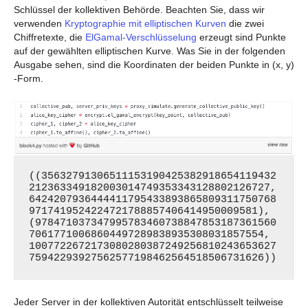
Schlüssel der kollektiven Behörde. Beachten Sie, dass wir
verwenden
Kryptographie mit elliptischen Kurven
die zwei
Chiffretexte, die
ElGamal-Verschlüsselung
erzeugt sind Punkte
auf der gewählten elliptischen Kurve. Was Sie in der folgenden
Ausgabe sehen, sind die Koordinaten der beiden Punkte in (x, y)
-Form.
((35632791306511153190425382918654119432
212363349182003014749353343128802126727, 
6424207936444411795433893865809311750768
9717419524224721788857406414950009581), 
(978471037347995783460738847853187361560
70617710068604497289838935308031857554, 
1007722672173080280387249256810243653627
75942293927562577198462564518506731626))
Jeder Server in der kollektiven Autorität entschlüsselt teilweise