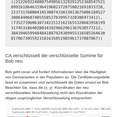
((21226922480075498561329291252368547521
899161064631964196023720750821691033728, 
2237317600043453007433033013675006184527
3006440607485558527039957320386973412), 
(735273960638734215121621655320683958199
31745318640280343429662961367630577212, 
3843946599484841887924389455316585264630
8170673055923181635051985961737087067))
CA verschlüsselt die verschlüsselte Summe für
Bob neu
Bob geht voran und fordert Informationen über die Häufigkeit
von Genvarianten in der Population an. Die Zertifizierungsstelle
fasst es zusammen und verschlüsselt die Daten erneut an Bob.
Beachten Sie, dass die (x, y) -Koordinaten der neu
verschlüsselten Verschlüsselung nicht den Koordinaten der
obigen ursprünglichen Verschlüsselung entsprechen.