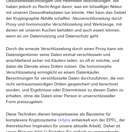
Gesundheitstechnologien und Heilmitteln beschleunigen. Wir
haben jedoch zu Recht Angst davor, was ein böswilliger Akteur
mit unseren Gesundheitsdaten tun könnte. Hier kann das Gebiet
der Kryptographie Abhilfe schaffen.
Neuverschlüsselung durch
Proxy
und
homomorphe Verschlüsselung
sind Werkzeuge, mit
denen wir unseren Kuchen behalten und auch essen können,
wenn es um Datennutzung und Datenschutz geht.
Durch die erneute Verschlüsselung durch einen Proxy kann ein
Dateneigentümer seine Daten einmal verschlüsseln und
anschließend sicher mit Käufern teilen, so oft er möchte, und
dabei die Dienste eines Dritten nutzen. Die homomorphe
Verschlüsselung ermöglicht es einem Datenkäufer,
Berechnungen für verschlüsselte Daten durchzuführen, die von
nicht vertrauenswürdigen Dritten gespeichert und berechnet
wurden, und Ergebnisse oder Erkenntnisse zu diesen Daten zu
erhalten, ohne die Daten einer Person in unverschlüsselter
Form preiszugeben.
Diese Techniken dienen beispielsweise als Bausteine für
komplexere Kryptosysteme
Unlynx
entwickelt von der EPFL, der
theoretischen Inspiration für unsere aktuelle Arbeit). Daher ist
unser Plan wie folgt 1) Erstellen Sie einfach zu verwendende