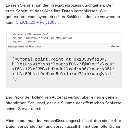
Lassen Sie uns nun den Freigabeprozess durchgehen. Der
erste Schritt ist, dass Alice ihre Daten verschlüsselt. Wir
generieren einen symmetrischen Schlüssel, den sie verwenden
kann
ChaCha20 + Poly1305
.
(<umbral.point.Point at 0x10389fe10>, 
b'\x10\x91Y\xb1*\x8c\xf0\x7f@=\xefx\xe9\
xf6\x12\xf3W\xbd\xdel\xc4\x06{\xae\x05%\
x1b\x89U\xf9eN\xe5e\x1a\xe71xn\xac@v\xf4
')
Der Proxy der kollektiven Autorität verfügt über einen eigenen
öffentlichen Schlüssel, der die Summe der öffentlichen Schlüssel
seiner Server darstellt.
Alice nimmt nun den Verschlüsselungsschlüssel, den sie für ihre
Daten verwendet hat, und verschlüsselt ihn mit dem öffentlichen