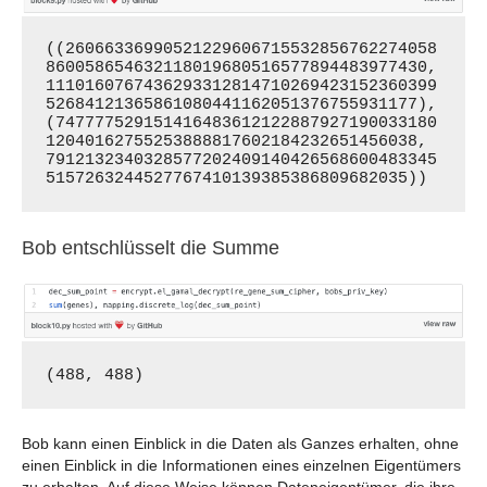
((26066336990521229606715532856762274058
860058654632118019680516577894483977430, 
1110160767436293312814710269423152360399
52684121365861080441162051376755931177), 
(747777529151416483612122887927190033180
12040162755253888817602184232651456038, 
7912132340328577202409140426568600483345
5157263244527767410139385386809682035))
Bob entschlüsselt die Summe
(488, 488)
Bob kann einen Einblick in die Daten als Ganzes erhalten, ohne
einen Einblick in die Informationen eines einzelnen Eigentümers