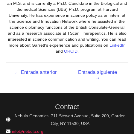
an M.S. and is currently a Ph.D. Candidate in the Biological and
Biomedical Sciences (BBS) Ph.D. program at Harvard
University. He has experience in science policy as an intern at
the Science and Innovation Network where he assisted in the
science diplomacy functions of the British Consulate-General
and as a research associate at TScan Therapeutics. He is also
interested in science communication and writing. You can read
more about Garrett's experience and publications on
LinkedIn
and
ORCID
.
Navegación
←
Entrada anterior
Entrada siguiente
→
de
entradas
Contact
Nebula Genomics, 711 Stewart Avenue, Suite 200, Garden
City, NY 11530, USA
info@nebula.org