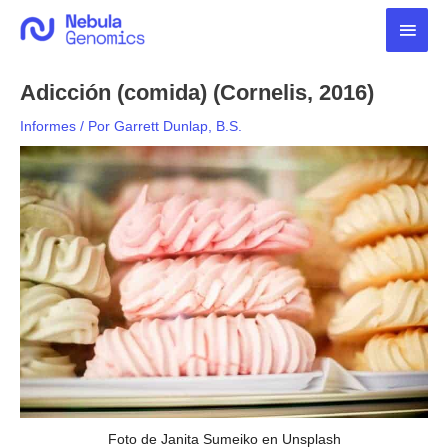
Ir
Men
al
contenido
princ
Adicción (comida) (Cornelis, 2016)
Informes
/ Por
Garrett Dunlap, B.S.
Foto de Janita Sumeiko en Unsplash