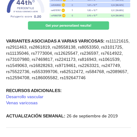
VARIANTES ASOCIADAS A VARIAS VARICOSAS:
rs11121615,
rs2911463, rs2861819, rs28558138, rs8053350, rs3101725,
rs11135046, rs7773004, rs12625547, rs236597, rs7614922,
rs73107980, rs7469817, rs2241173, rs816943, rs1061539,
rs1549063, rs16828263, rs9719461, rs2263321, rs247749,
rs75522736, rs553399706, rs62512472, rs584768, rs2089657,
rs12594708, rs186005582, rs192647746
RECURSOS ADICIONALES:
Desarrollo vascular
Venas varicosas
ACTUALIZACIÓN SEMANAL:
26 de septiembre de 2019