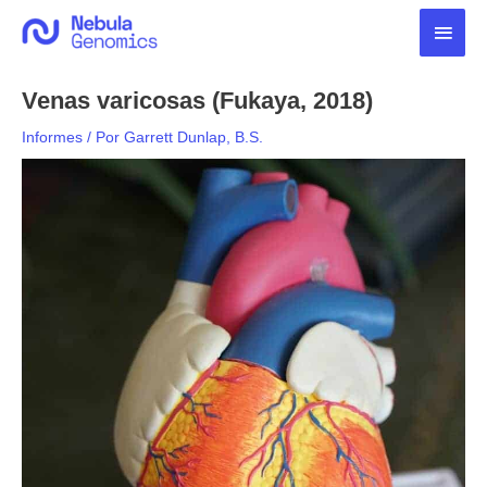
Ir
Men
al
contenido
princ
Venas varicosas (Fukaya, 2018)
Informes
/ Por
Garrett Dunlap, B.S.