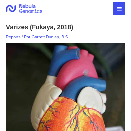
Ir
Men
para
o
princ
conteúdo
Varizes (Fukaya, 2018)
Reports
/ Por
Garrett Dunlap, B.S.