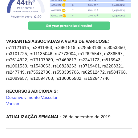
VARIANTES ASSOCIADAS A VEIAS DE VARICOSE:
rs11121615, rs2911463, rs2861819, rs28558138, rs8053350,
rs3101725, rs11135046, rs7773004, rs12625547, rs236597,
rs7614922, rs73107980, rs7469817, rs2241173, rs816943,
rs1061539, rs1549063, rs16828263, rs9719461, rs2263321,
rs247749, rs75522736, rs553399706, rs62512472, rs584768,
rs2089657, rs12594708, rs186005582, rs192647746
RECURSOS ADICIONAIS:
Desenvolvimento Vascular
Varizes
ATUALIZAÇÃO SEMANAL:
26 de setembro de 2019