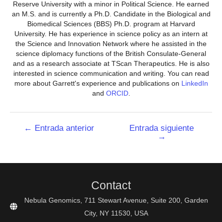
Reserve University with a minor in Political Science. He earned
an M.S. and is currently a Ph.D. Candidate in the Biological and
Biomedical Sciences (BBS) Ph.D. program at Harvard
University. He has experience in science policy as an intern at
the Science and Innovation Network where he assisted in the
science diplomacy functions of the British Consulate-General
and as a research associate at TScan Therapeutics. He is also
interested in science communication and writing. You can read
more about Garrett's experience and publications on
LinkedIn
and
ORCID
.
Navegación
←
Entrada anterior
Entrada siguiente
→
de
entradas
Contact
Nebula Genomics, 711 Stewart Avenue, Suite 200, Garden
City, NY 11530, USA