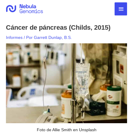
Ir
Men
al
contenido
princ
Cáncer de páncreas (Childs, 2015)
Informes
/ Por
Garrett Dunlap, B.S.
Foto de Allie Smith en Unsplash