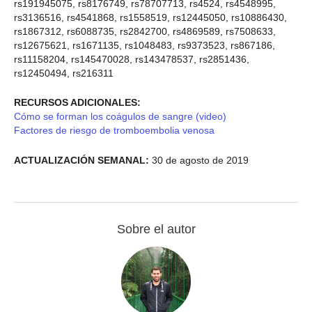
rs191945075, rs8176749, rs78707713, rs4524, rs4548995,
rs3136516, rs4541868, rs1558519, rs12445050, rs10886430,
rs1867312, rs6088735, rs2842700, rs4869589, rs7508633,
rs12675621, rs1671135, rs1048483, rs9373523, rs867186,
rs11158204, rs145470028, rs143478537, rs2851436,
rs12450494, rs216311
RECURSOS ADICIONALES:
Cómo se forman los coágulos de sangre (video)
Factores de riesgo de tromboembolia venosa
ACTUALIZACIÓN SEMANAL:
30 de agosto de 2019
Sobre el autor