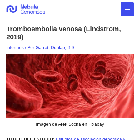
Ir
Men
al
contenido
princ
Tromboembolia venosa (Lindstrom,
2019)
Informes
/ Por
Garrett Dunlap, B.S.
Imagen de Arek Socha en Pixabay
TÍTULO DEL ESTUDIO:
Estudios de asociación genómica y