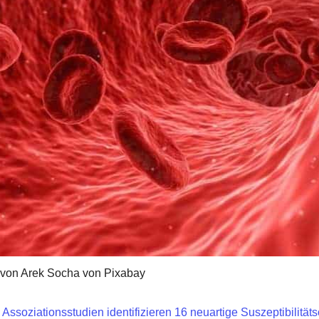
 von Arek Socha von Pixabay
soziationsstudien identifizieren 16 neuartige Suszeptibilitätso