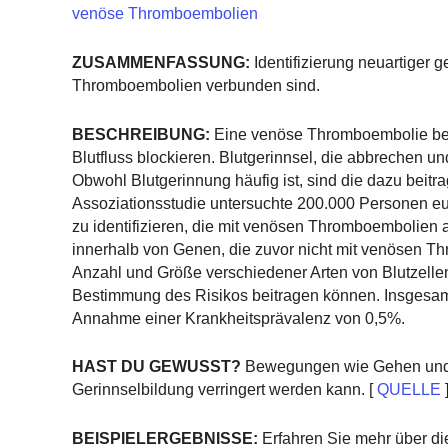
venöse Thromboembolien
ZUSAMMENFASSUNG:
Identifizierung neuartiger 
Thromboembolien verbunden sind.
BESCHREIBUNG:
Eine venöse Thromboembolie besc
Blutfluss blockieren. Blutgerinnsel, die abbrechen
Obwohl Blutgerinnung häufig ist, sind die dazu bei
Assoziationsstudie untersuchte 200.000 Personen e
zu identifizieren, die mit venösen Thromboembolien a
innerhalb von Genen, die zuvor nicht mit venösen Th
Anzahl und Größe verschiedener Arten von Blutzellen
Bestimmung des Risikos beitragen können. Insgesamt e
Annahme einer Krankheitsprävalenz von 0,5%.
HAST DU GEWUSST?
Bewegungen wie Gehen und D
Gerinnselbildung verringert werden kann. [
QUELLE
]
BEISPIELERGEBNISSE:
Erfahren Sie mehr über di