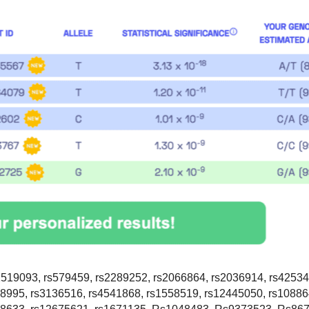
2519093, rs579459, rs2289252, rs2066864, rs2036914, rs42534
48995, rs3136516, rs4541868, rs1558519, rs12445050, rs10886