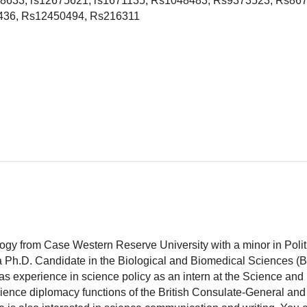
508633, rs12675621, rs1671135, Rs1048483, Rs9373523, Rs86
436, Rs12450494, Rs216311
logy from Case Western Reserve University with a minor in Polit
 a Ph.D. Candidate in the Biological and Biomedical Sciences (
as experience in science policy as an intern at the Science and
ience diplomacy functions of the British Consulate-General and