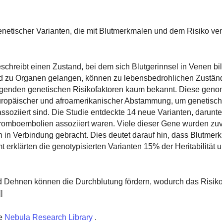
genetischer Varianten, die mit Blutmerkmalen und dem Risiko ve
hreibt einen Zustand, bei dem sich Blutgerinnsel in Venen bi
 und zu Organen gelangen, können zu lebensbedrohlichen Zustän
tragenden genetischen Risikofaktoren kaum bekannt. Diese gen
uropäischer und afroamerikanischer Abstammung, um genetisch
ssoziiert sind. Die Studie entdeckte 14 neue Varianten, darunte
romboembolien assoziiert waren. Viele dieser Gene wurden zuv
 in Verbindung gebracht. Dies deutet darauf hin, dass Blutmer
rklärten die genotypisierten Varianten 15% der Heritabilität u
ehnen können die Durchblutung fördern, wodurch das Risiko
]
e
Nebula Research Library
.