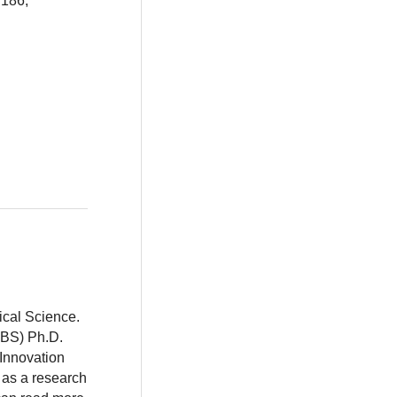
7186,
ical Science.
BBS) Ph.D.
 Innovation
 as a research