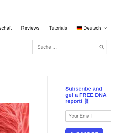
chaft
Reviews
Tutorials
Deutsch
Search
for:
Subscribe and
get a FREE DNA
report! 🧬