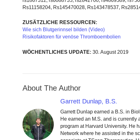
rs1867312, rs6088735, rs2842700, rs4869589, rs7
Rs11158204, Rs145470028, Rs143478537, Rs2851
ZUSÄTZLICHE RESSOURCEN:
Wie sich Blutgerinnsel bilden (Video)
Risikofaktoren für venöse Thromboembolien
WÖCHENTLICHES UPDATE:
30. August 2019
About The Author
Garrett Dunlap, B.S.
Garrett Dunlap earned a B.S. in Bio
He earned an M.S. and is currently
program at Harvard University. He h
Network where he assisted in the sc