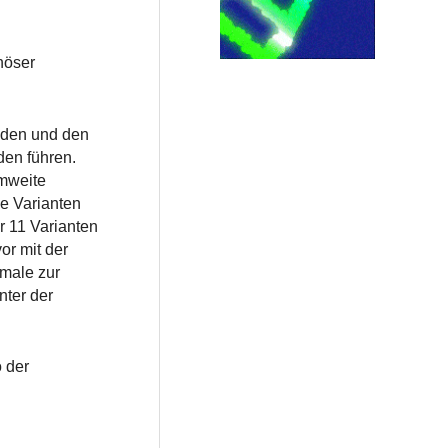
nöser
lden und den
den führen.
omweite
e Varianten
r 11 Varianten
or mit der
kmale zur
nter der
 der