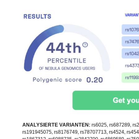
ANALYSIERTE VARIANTEN:
rs6025, rs687289, rs
rs191945075, rs8176749, rs78707713, rs4524, rs45