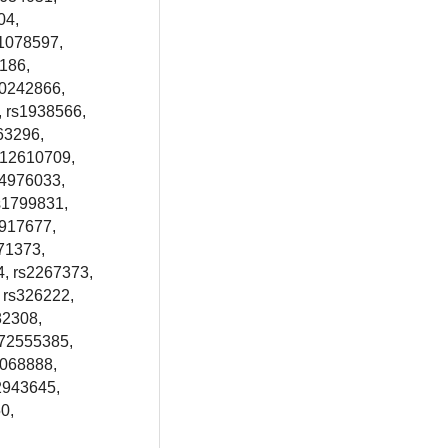
04,
11078597,
186,
10242866,
, rs1938566,
63296,
s12610709,
s4976033,
s1799831,
2917677,
71373,
4, rs2267373,
 rs326222,
82308,
s72555385,
2068888,
2943645,
0,