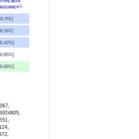
067,
s6924805,
551,
124,
872,