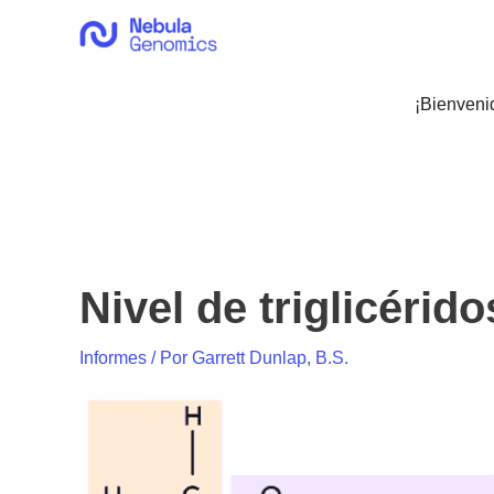
Ir
al
contenido
¡Bienveni
Nivel de triglicérid
Informes
/ Por
Garrett Dunlap, B.S.