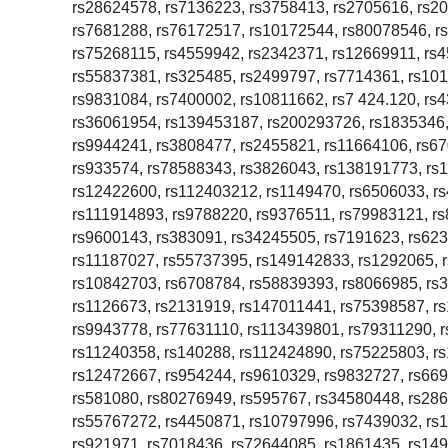
rs28624578, rs7136223, rs3758413, rs2705616, rs2
rs7681288, rs76172517, rs10172544, rs80078546, r
rs75268115, rs4559942, rs2342371, rs12669911, rs4
rs55837381, rs325485, rs2499797, rs7714361, rs10
rs9831084, rs7400002, rs10811662, rs7 424.120, rs
rs36061954, rs139453187, rs200293726, rs1835346,
rs9944241, rs3808477, rs2455821, rs11664106, rs6
rs933574, rs78588343, rs3826043, rs138191773, rs
rs12422600, rs112403212, rs1149470, rs6506033, r
rs111914893, rs9788220, rs9376511, rs79983121, rs
rs9600143, rs383091, rs34245505, rs7191623, rs62
rs11187027, rs55737395, rs149142833, rs1292065, 
rs10842703, rs6708784, rs58839393, rs8066985, rs
rs1126673, rs2131919, rs147011441, rs75398587, r
rs9943778, rs77631110, rs113439801, rs79311290, 
rs11240358, rs140288, rs112424890, rs75225803, r
rs12472667, rs954244, rs9610329, rs9832727, rs66
rs581080, rs80276949, rs595767, rs34580448, rs286
rs55767272, rs4450871, rs10797996, rs7439032, rs
rs921971, rs7018436, rs72644085, rs1861435, rs14