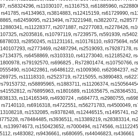
97, rs58324296, rs11030107, rs1316753, rs61885960, rs22880
 rs41785, rs4134963, rs3814883, rs12415159, rs61729990, rs
68865, rs62459095, rs213494, rs73221948, rs3822072, rs28577
s12880341, rs11228377, rs2071887, rs2277083, rs2278426, rs
107325, rs2035816, rs10797119, rs7239575, rs591939, rs5402
16878033, rs2850245, rs11231161, rs10176110, rs9375694, rs5
s140107293, rs2773469, rs2487294, rs2519093, rs79287178, r
rs7134375, rs6458869, rs3103310, rs41273040, rs12185242, r
s1800978, rs79192570, rs696825 , Rs72801474, rs10750766, r
50555490, rs10422861, rs6486122, rs1009360, rs62084237, rs
3269725, rs11118310, rs2523719, rs7215055, rs3890483, rs622
 rs79153732, rs58895965, rs1883711, rs11206374, rs15056445
rs41552812, rs76895963, rs1801689, rs11635675, rs28364531,
838133, rs114165349, rs4930724 , rs684773, rs2980755, rs69
 rs7140110, rs6916318, rs4722551, rs56271783, rs4500049, r
s13108218, rs1532085, rs9378248, rs12446515, rs1495741, rs
s3775228, rs78484485, rs3936511, rs13389219, rs28383314, rs
8, rs139974673, rs150423652, rs7000494, rs174566, rs1112245
5112, rs483082, rs9436661, rs680695, rs44046823, rs436661