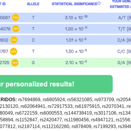
ERIDOS:
rs7694869, rs6805924, rs56321085, rs973709, rs2054
62130120, rs62064941, rs72917533, rs61975915, rs2070341, r
780049, rs6722159, rs6000553, rs144738419, rs3017106, rs134
858894, rs1152847, rs2420477, rs11980456, rs4947121, rs1556
077812, rs2187114, rs112162280, rs878409, rs7199293, rs394