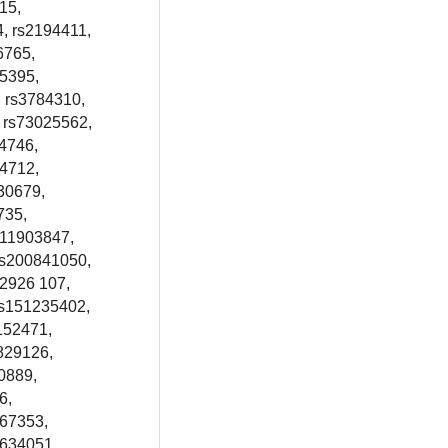
15,
, rs2194411,
6765,
55395,
, rs3784310,
 rs73025562,
4746,
54712,
30679,
735,
s11903847,
rs200841050,
12926 107,
rs151235402,
152471,
829126,
0889,
6,
567353,
9634051,