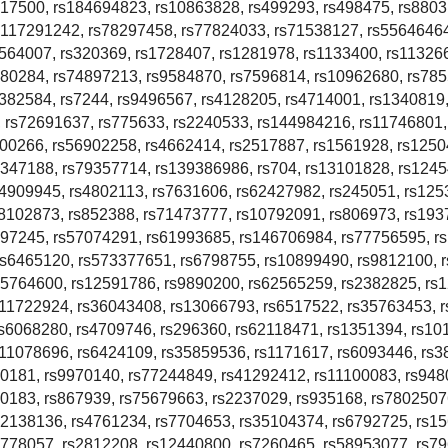
017500, rs184694823, rs10863828, rs499293, rs498475, rs8803
s117291242, rs78297458, rs77824033, rs71538127, rs55646464
564007, rs320369, rs1728407, rs1281978, rs1133400, rs11326
180284, rs74897213, rs9584870, rs7596814, rs10962680, rs78
4382584, rs7244, rs9496567, rs4128205, rs4714001, rs1340819
 rs72691637, rs775633, rs2240533, rs144984216, rs11746801,
700266, rs56902258, rs4662414, rs2517887, rs1561928, rs1250
1347188, rs79357714, rs139386986, rs704, rs13101828, rs124
s4909945, rs4802113, rs7631606, rs62427982, rs245051, rs125
8102873, rs852388, rs71473777, rs10792091, rs806973, rs193
397245, rs57074291, rs61993685, rs146706984, rs77756595, r
rs6465120, rs573377651, rs6798755, rs10899490, rs9812100, 
35764600, rs12591786, rs9890200, rs62565259, rs2382825, rs
s11722924, rs36043408, rs13066793, rs6517522, rs35763453, 
rs6068280, rs4709746, rs296360, rs62118471, rs1351394, rs10
s11078696, rs6424109, rs35859536, rs1171617, rs6093446, rs3
90181, rs9970140, rs77244849, rs41292412, rs11100083, rs948
0183, rs867939, rs75679663, rs2237029, rs935168, rs7802507
12138136, rs4761234, rs7704653, rs35104374, rs6792725, rs1
9778057, rs2812208, rs12440800, rs7260465, rs58953077, rs7