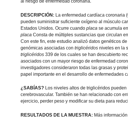
al riesgo de enfermedad coronaria.
DESCRIPCIÓN:
La enfermedad cardíaca coronaria (C
pueden suministrar suficiente oxígeno al músculo car
Estados Unidos. Ocurre cuando
placa
se acumula en l
placa
Consta de múltiples sustancias que circulan en
Con este fin, este estudio analizó datos genéticos d
genómicas asociadas con
triglicéridos
niveles en la 
triglicéridos
339 de los cuales se han descubierto reci
asociados con un mayor riesgo de enfermedad coronar
investigadores consideraron todas las grasas y prote
papel importante en el desarrollo de enfermedades c
¿SABÍAS?
Los niveles altos de triglicéridos puede
cerebrovascular. También se han relacionado con e
ejercicio, perder peso y modificar su dieta para reduci
RESULTADOS DE LA MUESTRA:
Más información 