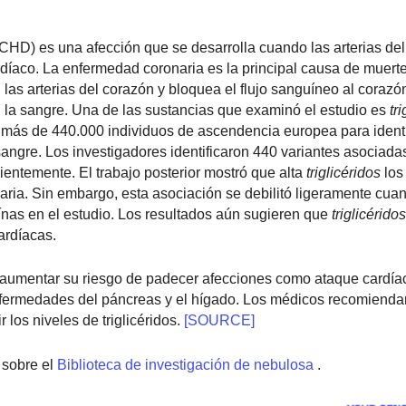
HD) es una afección que se desarrolla cuando las arterias de
díaco. La enfermedad coronaria es la principal causa de muerte
as arterias del corazón y bloquea el flujo sanguíneo al corazón.
 la sangre. Una de las sustancias que examinó el estudio es
tri
e más de 440.000 individuos de ascendencia europea para identi
sangre. Los investigadores identificaron 440 variantes asociada
entemente. El trabajo posterior mostró que alta
triglicéridos
los
ia. Sin embargo, esta asociación se debilitó ligeramente cuan
ínas en el estudio. Los resultados aún sugieren que
triglicéridos
ardíacas.
n aumentar su riesgo de padecer afecciones como ataque cardía
nfermedades del páncreas y el hígado. Los médicos recomiend
r los niveles de triglicéridos.
[SOURCE]
sobre el
Biblioteca de investigación de nebulosa
.