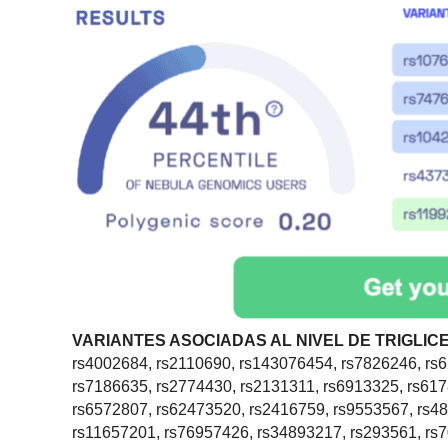
VARIANTES ASOCIADAS AL NIVEL DE TRIGLIC
rs4002684, rs2110690, rs143076454, rs7826246, rs
rs7186635, rs2774430, rs2131311, rs6913325, rs61
rs6572807, rs62473520, rs2416759, rs9553567, rs4
rs11657201, rs76957426, rs34893217, rs293561, rs7