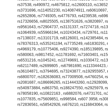
rs37538, rs490972, rs4675812, rs12600110, rs13652
rs3731696, rs114052230, rs140874911, rs60610697,
rs2652806, rs7749305, rs4776793, rs4239538, rs69
rs17326656, rs8025505, rs138751626, rs3820897, r
rs9561643, rs72904737, rs3131337, rs7274718, rs13
rs1064939, rs55966194, rs10243434, rs729761, rs1
rs7138037, rs13101719, rs8126001, rs142385484, r
rs78376313, rs535241194, rs7735249, rs61830291, 
rs4969179, rs10775406, rs9274390, rs185139895, r
rs580063, rs9817452, rs11781692, rs71603401, rs1
rs6531216, rs1045241, rs12749691, rs1030472, rs1
rs62117489, rs2699805 , rs67981690, rs113344423,
rs36104871, rs3794695, rs73243877, rs192955957, 
rs6800707, rs182636083, rs77009508, rs4760254, rs
rs2081687, rs186696265, rs114443260, rs12928099,
rs540973884, rs863750, rs188247550, rs2925979, r
rs78058190, rs10822163 , rs6882076, rs4731701, r
rs1077835, rs75609851, rs998584, rs607 3958, rs30
rs72836561, rs58542926, rs676210, rs116843064, rs