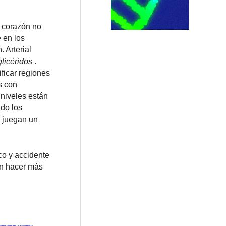
l corazón no
 en los
 Arterial
glicéridos
.
ficar regiones
s con
 niveles están
do los
juegan un
co y accidente
an hacer más