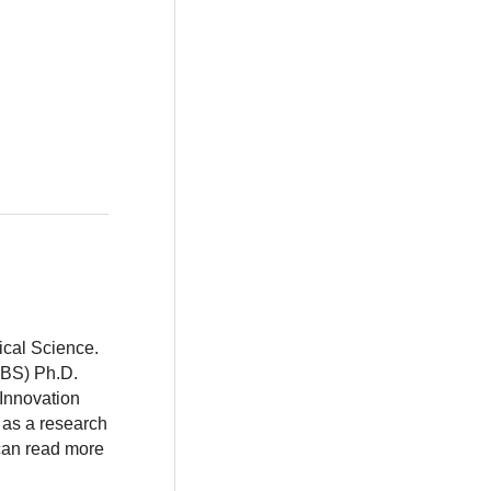
ical Science.
BBS) Ph.D.
 Innovation
 as a research
 can read more