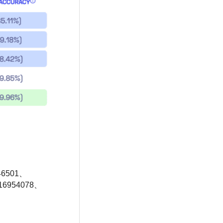
46501、
s16954078、