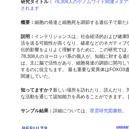
研究タイトル：
78,308人のゲノムワイド関連メ
されます
概要：
細胞の発達と細胞死を調節する遺伝子で新た
説明：
インテリジェンスは、社会経済的および健康
活を送る可能性が高くなり、破産などのネガティブ
伝的影響をよりよく理解するために、この研究では
78,308人のヨーロッパ系の個人が、知能に対する
は、主に脳で活性があり、細胞発達の調節に関与し
するのに役立ちます。 最も重要な変異体はFOXO
関連していた。
知ってますか？
新しい場所を訪れたり、読んだり、
な活動を通じて認知能力を高めることができます。 [
サンプル結果：
詳細については、
星雲研究図書館
。