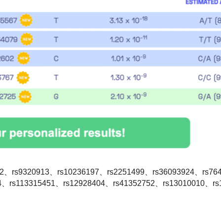
72、rs9320913、rs10236197、rs2251499、rs36093924、rs76
54、rs113315451、rs12928404、rs41352752、rs13010010、r