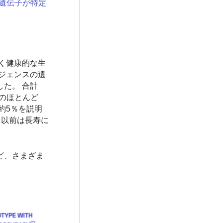
と遺伝子が特定
く健康的な生
ジェンスの遺
た。 合計
体のほとんど
約5％を説明
、以前は長寿に
ど、さまざま