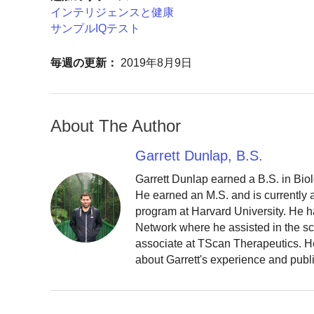
インテリジェンスと健康
サンプルIQテスト
毎週の更新：
2019年8月9日
About The Author
Garrett Dunlap, B.S.
Garrett Dunlap earned a B.S. in Bio
He earned an M.S. and is currently
program at Harvard University. He h
Network where he assisted in the sc
associate at TScan Therapeutics. He
about Garrett's experience and publ