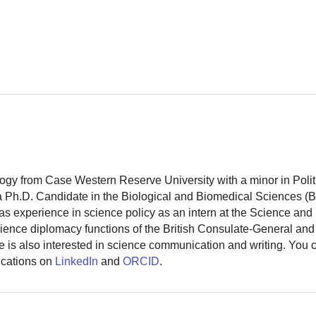
logy from Case Western Reserve University with a minor in Polit
 a Ph.D. Candidate in the Biological and Biomedical Sciences (
as experience in science policy as an intern at the Science and
ience diplomacy functions of the British Consulate-General and
 is also interested in science communication and writing. You
ications on
LinkedIn
and
ORCID
.