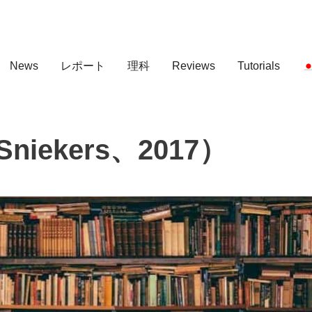
News
レポート
理科
Reviews
Tutorials
ekers、2017）