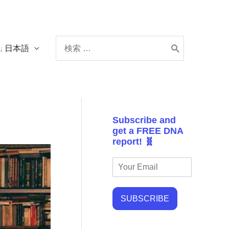
Search
日本語
for:
Subscribe and
get a FREE DNA
report! 🧬
SUBSCRIBE