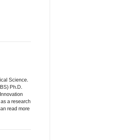
ical Science.
BBS) Ph.D.
 Innovation
 as a research
 can read more