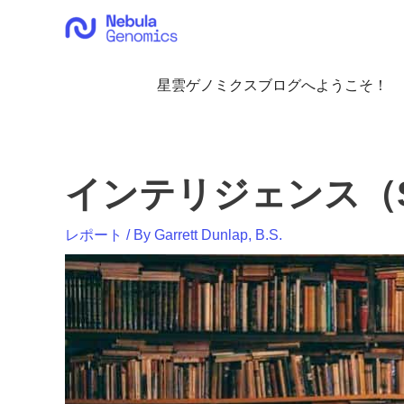
内
容
を
ス
星雲ゲノミクスブログへようこそ！
キ
ッ
プ
インテリジェンス（Sni
レポート
/ By
Garrett Dunlap, B.S.