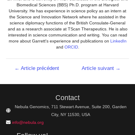
Biomedical Sciences (BBS) Ph.D. program at Harvard
University. He has experience in science policy as an intern at
the Science and Innovation Network where he assisted in the
science diplomacy functions of the British Consulate-General
and as a research associate at TScan Therapeutics. He is also
interested in science communication and writing. You can read
more about Garrett's experience and publications on
LinkedIn
and
ORCID
.
Navigation
←
Article précédent
Article suivant
→
de
l’article
Contact
Nebula Genomics, 711 Stewart Avenue, Suite 200, Garden
City, NY 11530, USA
info@nebula.org