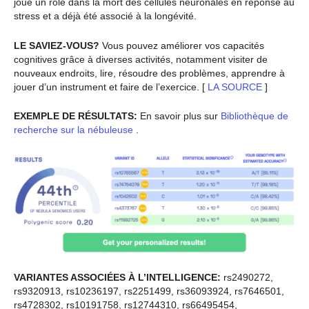
joue un rôle dans la mort des cellules neuronales en réponse au
stress et a déjà été associé à la longévité.
LE SAVIEZ-VOUS?
Vous pouvez améliorer vos capacités
cognitives grâce à diverses activités, notamment visiter de
nouveaux endroits, lire, résoudre des problèmes, apprendre à
jouer d’un instrument et faire de l’exercice. [
LA SOURCE
]
EXEMPLE DE RÉSULTATS:
En savoir plus sur
Bibliothèque de
recherche sur la nébuleuse
.
VARIANTES ASSOCIÉES À L’INTELLIGENCE:
rs2490272,
rs9320913, rs10236197, rs2251499, rs36093924, rs7646501,
rs4728302, rs10191758, rs12744310, rs66495454,