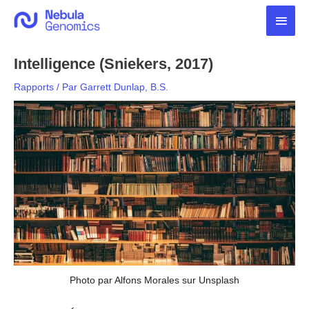
Aller
Men
au
contenu
princ
Intelligence (Sniekers, 2017)
Rapports
/ Par
Garrett Dunlap, B.S.
Photo par Alfons Morales sur Unsplash