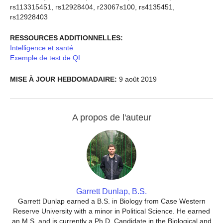
rs113315451, rs12928404, r23067s100, rs4135451,
rs12928403
RESSOURCES ADDITIONNELLES:
Intelligence et santé
Exemple de test de QI
MISE À JOUR HEBDOMADAIRE:
9 août 2019
A propos de l'auteur
Garrett Dunlap, B.S.
Garrett Dunlap earned a B.S. in Biology from Case Western
Reserve University with a minor in Political Science. He earned
an M.S. and is currently a Ph.D. Candidate in the Biological and