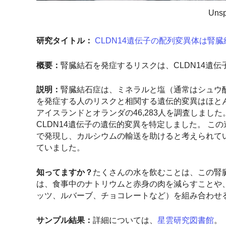
Uns
研究タイトル：
CLDN14遺伝子の配列変異体は腎
概要：
腎臓結石を発症するリスクは、CLDN14遺
説明：
腎臓結石症は、ミネラルと塩（通常はシュウ
を発症する人のリスクと相関する遺伝的変異はほと
アイスランドとオランダの46,283人を調査しまし
CLDN14遺伝子の遺伝的変異を特定しました。 
で発現し、カルシウムの輸送を助けると考えられて
ていました。
知ってますか？
たくさんの水を飲むことは、この腎
は、食事中のナトリウムと赤身の肉を減らすことや
ッツ、ルバーブ、チョコレートなど）を組み合わせる
サンプル結果：
詳細については、
星雲研究図書館
。