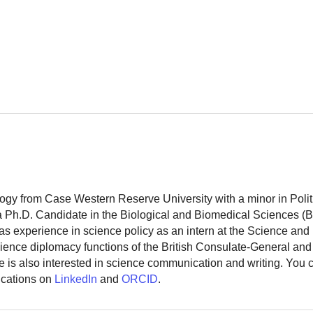
logy from Case Western Reserve University with a minor in Polit
 a Ph.D. Candidate in the Biological and Biomedical Sciences (
as experience in science policy as an intern at the Science and
ience diplomacy functions of the British Consulate-General and
 is also interested in science communication and writing. You
ications on
LinkedIn
and
ORCID
.