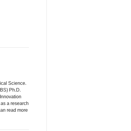
ical Science.
BBS) Ph.D.
 Innovation
 as a research
 can read more