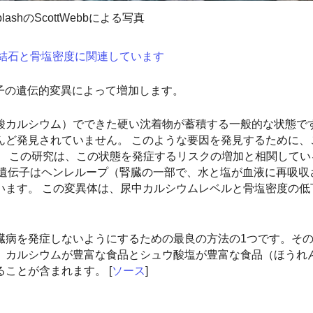
plashのScottWebbによる写真
臓結石と骨塩密度に関連しています
伝子の遺伝的変異によって増加します。
酸カルシウム）でできた硬い沈着物が蓄積する一般的な状態です
んど発見されていません。 このような要因を発見するために、
た。 この研究は、この状態を発症するリスクの増加と相関して
この遺伝子はヘンレループ（腎臓の一部で、水と塩が血液に再吸収
います。 この変異体は、尿中カルシウムレベルと骨塩密度の低
臓病を発症しないようにするための最良の方法の1つです。そ
、カルシウムが豊富な食品とシュウ酸塩が豊富な食品（ほうれ
ことが含まれます。 [
ソース
]