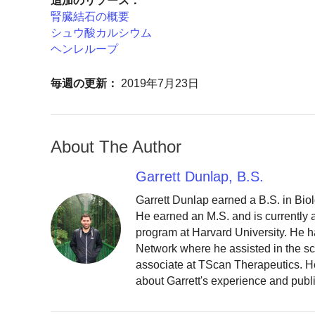
追加のリソース：
腎臓結石の概要
シュウ酸カルシウム
ヘンレループ
毎週の更新：
2019年7月23日
About The Author
Garrett Dunlap, B.S.
Garrett Dunlap earned a B.S. in Bio
He earned an M.S. and is currently
program at Harvard University. He h
Network where he assisted in the sc
associate at TScan Therapeutics. He
about Garrett's experience and publ