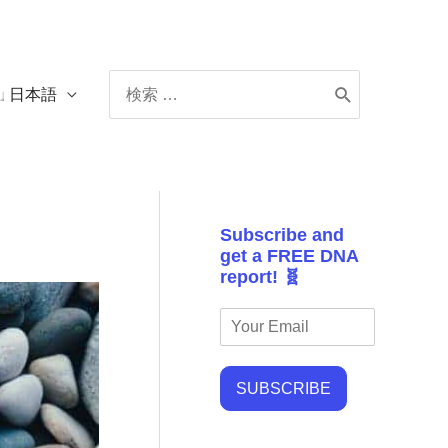
Search
日本語
for:
Subscribe and
get a FREE DNA
report! 🧬
SUBSCRIBE