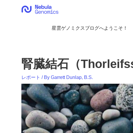
内
容
を
ス
星雲ゲノミクスブログへようこそ！
キ
ッ
プ
腎臓結石（Thorleif
レポート
/ By
Garrett Dunlap, B.S.