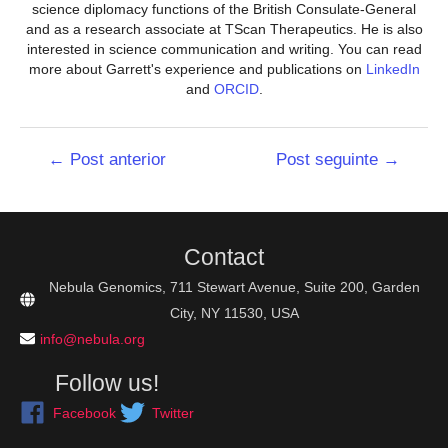
science diplomacy functions of the British Consulate-General
and as a research associate at TScan Therapeutics. He is also
interested in science communication and writing. You can read
more about Garrett's experience and publications on
LinkedIn
and
ORCID
.
Navegação
←
Post anterior
Post seguinte
→
de
Post
Contact
Nebula Genomics, 711 Stewart Avenue, Suite 200, Garden
City, NY 11530, USA
info@nebula.org
Follow us!
Facebook
Twitter