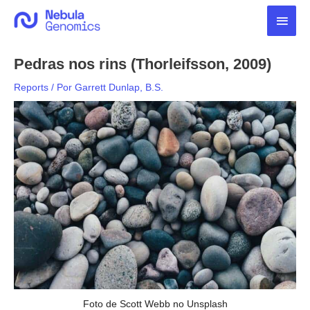
Ir
Men
para
o
princ
conteúdo
Pedras nos rins (Thorleifsson, 2009)
Reports
/ Por
Garrett Dunlap, B.S.
Foto de Scott Webb no Unsplash