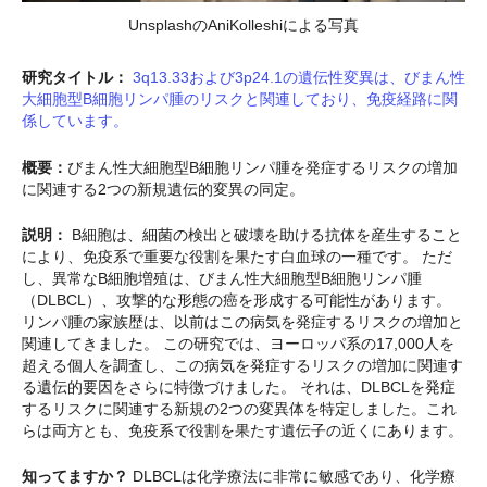
UnsplashのAniKolleshiによる写真
研究タイトル：
3q13.33および3p24.1の遺伝性変異は、びまん性
大細胞型B細胞リンパ腫のリスクと関連しており、免疫経路に関
係しています。
概要：
びまん性大細胞型B細胞リンパ腫を発症するリスクの増加
に関連する2つの新規遺伝的変異の同定。
説明：
B細胞は、細菌の検出と破壊を助ける抗体を産生すること
により、免疫系で重要な役割を果たす白血球の一種です。 ただ
し、異常なB細胞増殖は、びまん性大細胞型B細胞リンパ腫
（DLBCL）、攻撃的な形態の癌を形成する可能性があります。
リンパ腫の家族歴は、以前はこの病気を発症するリスクの増加と
関連してきました。 この研究では、ヨーロッパ系の17,000人を
超える個人を調査し、この病気を発症するリスクの増加に関連す
る遺伝的要因をさらに特徴づけました。 それは、DLBCLを発症
するリスクに関連する新規の2つの変異体を特定しました。これ
らは両方とも、免疫系で役割を果たす遺伝子の近くにあります。
知ってますか？
DLBCLは化学療法に非常に敏感であり、化学療