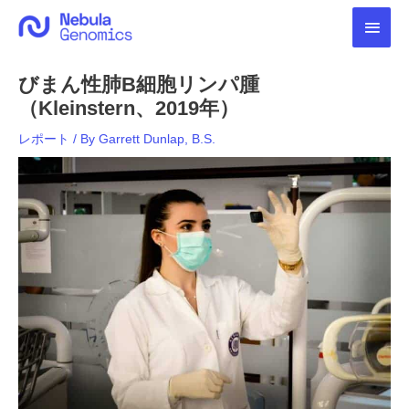
内
メ
容
を
イ
ス
びまん性肺B細胞リンパ腫
キ
ン
ッ
（Kleinstern、2019年）
プ
メ
レポート
/ By
Garrett Dunlap, B.S.
ニ
ュ
ー