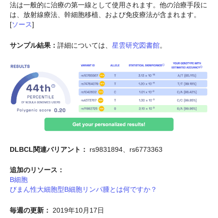
法は一般的に治療の第一線として使用されます。他の治療手段に
は、放射線療法、幹細胞移植、および免疫療法が含まれます。
[
ソース
]
サンプル結果：
詳細については、
星雲研究図書館
。
DLBCL関連バリアント：
rs9831894、rs6773363
追加のリソース：
B細胞
びまん性大細胞型B細胞リンパ腫とは何ですか？
毎週の更新：
2019年10月17日