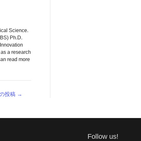
ical Science.
BBS) Ph.D.
 Innovation
 as a research
 can read more
の投稿
→
Follow us!