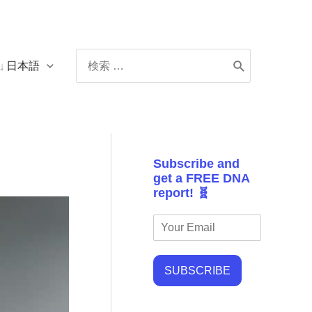
Search
日本語
for:
Subscribe and
get a FREE DNA
report! 🧬
SUBSCRIBE