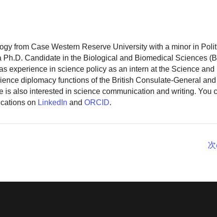
logy from Case Western Reserve University with a minor in Polit
 a Ph.D. Candidate in the Biological and Biomedical Sciences (
as experience in science policy as an intern at the Science and
ience diplomacy functions of the British Consulate-General and
 is also interested in science communication and writing. You
ications on
LinkedIn
and
ORCID
.
次