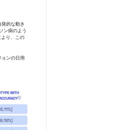
自発的な動き
ソン病のよう
により、この
ジョンの日用