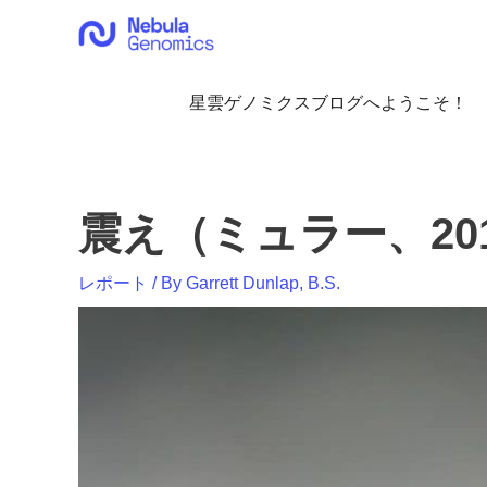
内
容
を
ス
星雲ゲノミクスブログへようこそ！
キ
ッ
プ
震え（ミュラー、20
レポート
/ By
Garrett Dunlap, B.S.