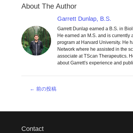
About The Author
Garrett Dunlap, B.S.
Garrett Dunlap earned a B.S. in Bio
He earned an M.S. and is currently
program at Harvard University. He h
Network where he assisted in the sc
associate at TScan Therapeutics. He
about Garrett's experience and publ
投
←
前の投稿
稿
ナ
ビ
ゲ
ー
Contact
シ