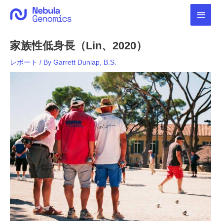
内
メ
容
を
イ
ス
家族性低身長（Lin、2020）
キ
ン
ッ
レポート
/ By
Garrett Dunlap, B.S.
プ
メ
ニ
ュ
ー