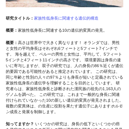
研究タイトル：
家族性低身長に関連する遺伝的構造
概要：
家族性低身長に関連する10の遺伝的変異の発見。
概要：
高さは世界中で大きく異なります！ オランダでは、男性
と女性の平均身長はそれぞれ6フィートと5フィート7インチで
す。 海を越えて、ペルーの男性と女性は、平均して、5フィート
5インチと4フィート11インチの高さです。 環境要因は身長の違
いに寄与しますが、双子の研究では、人の身長の86％近くが遺伝
的要因である可能性があると推定されています。 この研究は、
同じ年齢と性別の人々の97％よりも身長が短いと定義されている
家族性低身長の遺伝学を理解することを目的としています。 研
究者らは、家族性低身長と診断された漢民族の祖先の1,163人の
ゲノムを調べた。 この研究では、これまで一般的な身長に関連
付けられていなかった10の新しい遺伝的変異が発見されました。
複数の変異体は、の生産に役割を果たす遺伝子にあります
ホルモ
ン
成長と発展を制御します。
知ってますか？
いくつかの研究は、身長の低下といくつかの癌