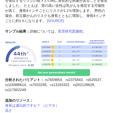
を発症するリスクの低下との間に潜在的な関連があることを発見
しました。 たとえば、背の高い女性は乳がんを発症する可能性
が高く、身長4インチごとにリスクが1.2％増加します。 男性の
場合、前立腺がんのリスクも身長とともに増加し、身長4インチ
ごとに約1％になります。
[SOURCE]
サンプル結果：
詳細については、
星雲研究図書館
。
分析されたバリアント：
rs7659854、rs2375843、rs525537、
rs116988614、rs7033295、rs13183322、rs202128628、
rs117002249
追加のリソース：
身長は遺伝的ですか？ （ビデオ）
高さ