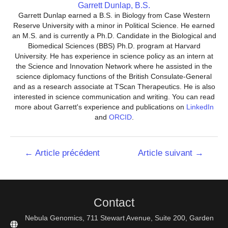
Garrett Dunlap, B.S.
Garrett Dunlap earned a B.S. in Biology from Case Western
Reserve University with a minor in Political Science. He earned
an M.S. and is currently a Ph.D. Candidate in the Biological and
Biomedical Sciences (BBS) Ph.D. program at Harvard
University. He has experience in science policy as an intern at
the Science and Innovation Network where he assisted in the
science diplomacy functions of the British Consulate-General
and as a research associate at TScan Therapeutics. He is also
interested in science communication and writing. You can read
more about Garrett's experience and publications on
LinkedIn
and
ORCID
.
Navigation
←
Article précédent
Article suivant
→
de
l’article
Contact
Nebula Genomics, 711 Stewart Avenue, Suite 200, Garden