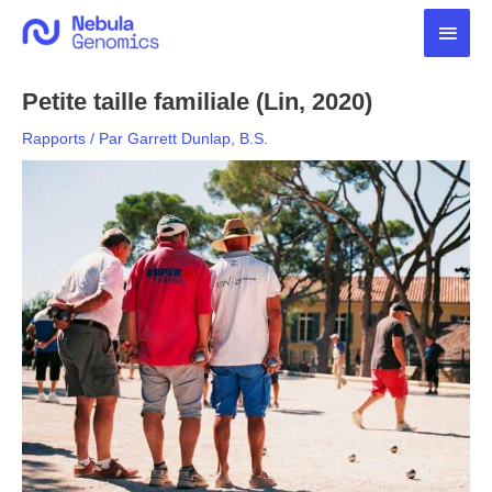
Aller
Men
au
contenu
princ
Petite taille familiale (Lin, 2020)
Rapports
/ Par
Garrett Dunlap, B.S.