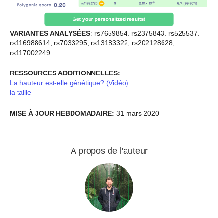
VARIANTES ANALYSÉES:
rs7659854, rs2375843, rs525537,
rs116988614, rs7033295, rs13183322, rs202128628,
rs117002249
RESSOURCES ADDITIONNELLES:
La hauteur est-elle génétique? (Vidéo)
la taille
MISE À JOUR HEBDOMADAIRE:
31 mars 2020
A propos de l'auteur