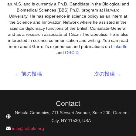
an M.S. and is currently a Ph.D. Candidate in the Biological and
Biomedical Sciences (BBS) Ph.D. program at Harvard
University. He has experience in science policy as an intern at
the Science and Innovation Network where he assisted in the
science diplomacy functions of the British Consulate-General
and as a research associate at TScan Therapeutics. He is also
interested in science communication and writing. You can read
more about Garrett's experience and publications on
LinkedIn
and
ORCID
.
投
←
前の投稿
次の投稿
→
稿
ナ
ビ
ゲ
Contact
ー
シ
Nebula Genomics, 711 Stewart Avenue, Suite 200, Garden
ョ
City, NY 11530, USA
ン
info@nebula.org