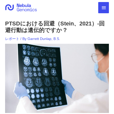
内
メ
容
を
イ
ス
PTSDにおける回避（Stein、2021）-回
キ
ン
ッ
避行動は遺伝的ですか？
プ
メ
レポート
/ By
Garrett Dunlap, B.S.
ニ
ュ
ー