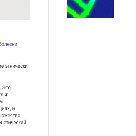
болезни
ее этнически
. Это
льт.
ом
иях, и
множество
енетический