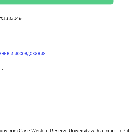
rs1333049
ение и исследования
.,
logy from Case Western Reserve University with a minor in Polit