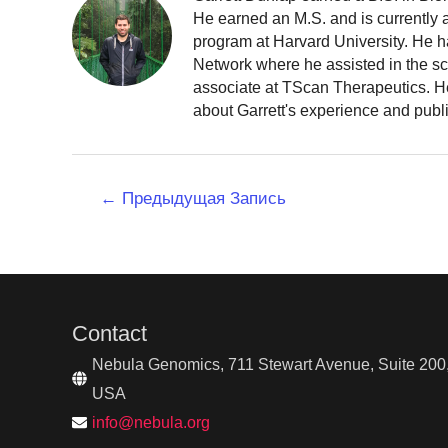
He earned an M.S. and is currently
program at Harvard University. He h
Network where he assisted in the sc
associate at TScan Therapeutics. He
about Garrett's experience and publ
Навигация
←
Предыдущая Запись
по
записям
Contact
Nebula Genomics, 711 Stewart Avenue, Suite 200,
USA
info@nebula.org