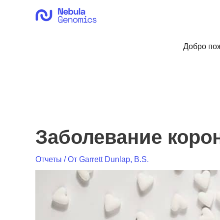
Перейти
к
содержимому
Добро пож
Заболевание корон
Отчеты
/ От
Garrett Dunlap, B.S.