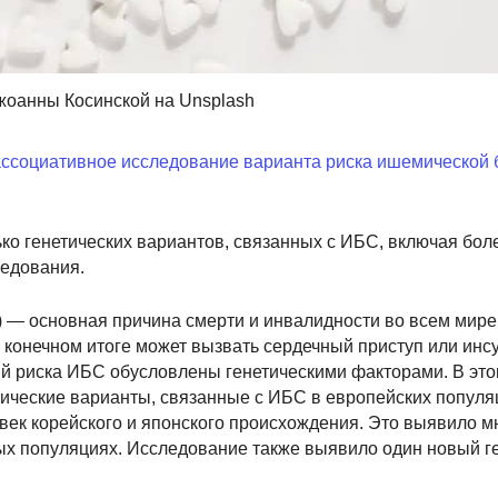
жоанны Косинской на Unsplash
ссоциативное исследование варианта риска ишемической 
о генетических вариантов, связанных с ИБС, включая бол
едования.
— основная причина смерти и инвалидности во всем мире
 конечном итоге может вызвать сердечный приступ или инсу
й риска ИБС обусловлены генетическими факторами. В эт
ические варианты, связанные с ИБС в европейских популяц
ловек корейского и японского происхождения. Это выявило 
ных популяциях. Исследование также выявило один новый г