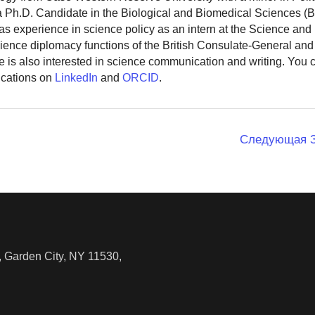
 a Ph.D. Candidate in the Biological and Biomedical Sciences (
as experience in science policy as an intern at the Science and
ience diplomacy functions of the British Consulate-General and
 is also interested in science communication and writing. You
ications on
LinkedIn
and
ORCID
.
Следующая 
 Garden City, NY 11530,