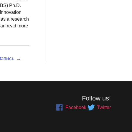
BBS) Ph.D.
 Innovation
 as a research
 can read more
Запись
→
Follow us!
Facebook
Twitter