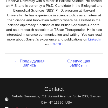
Reserve University with a minor in Political Science. He earned
an M.S. and is currently a Ph.D. Candidate in the Biological and
Biomedical Sciences (BBS) Ph.D. program at Harvard
University. He has experience in science policy as an intern at
the Science and Innovation Network where he assisted in the
science diplomacy functions of the British Consulate-General
and as a research associate at TScan Therapeutics. He is also
interested in science communication and writing. You can read
more about Garrett's experience and publications on
LinkedIn
and
ORCID
.
Навигация
←
Предыдущая
Следующая
Запись
Запись
→
по
записям
Contact
Nebula Genomics, 711 Stewart Avenue, Suite 200, Garden
City, NY 11530, USA