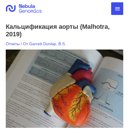
Перейти
Глав
к
содержимому
мен
Кальцификация аорты (Malhotra,
2019)
Отчеты
/ От
Garrett Dunlap, B.S.