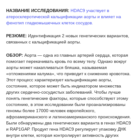
НАЗВАНИЕ ИССЛЕДОВАНИЯ:
HDAC9 участвует в
атеросклеротической кальцификации аорты и влияет на
фенотип гладкомышечных клеток сосудов.
РЕЗЮМЕ:
Идентификация 2 новых генетических вариантов,
связанных с кальцификацией аорты.
ОБЗОР:
Аорта — одна из главных артерий сердца, которая
помогает перекачивать кровь по всему телу. Однако вокруг
аорты может накапливаться бляшка, называемая
«отложениями калума», что приводит к снижению кровотока.
Этот процесс характеризует кальцификацию аорты,
состояние, которое может быть индикатором множества
других сердечно-сосудистых заболеваний. Чтобы лучше
понять генетические факторы, которые способствуют этому
состоянию, в этом исследовании были проанализированы
геномы более 17000 человек европейского,
афроамериканского и латиноамериканского происхождения.
Были обнаружены два генетических варианта в генах HDAC9
и RAP1GAP. Продукт гена HDAC9 регулирует упаковку ДНК
внутри клетки, которая контролирует активность других