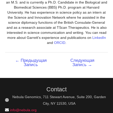
an M.S. and is currently a Ph.D. Candidate in the Biological and
Biomedical Sciences (BBS) Ph.D. program at Harvard
University. He has experience in science policy as an intern at
the Science and Innovation Network where he assisted in the
science diplomacy functions of the British Consulate-General
and as a research associate at TScan Therapeutics. He is also
interested in science communication and writing. You can read
more about Garrett's experience and publications on
LinkedIn
and
ORCID
.
Навигация
←
Предыдущая
Следующая
Запись
Запись
→
по
записям
Contact
Nebula Genomics, 711 Stewart Avenue, Suite 200, Garden
City, NY 11530, USA
info@nebula.org