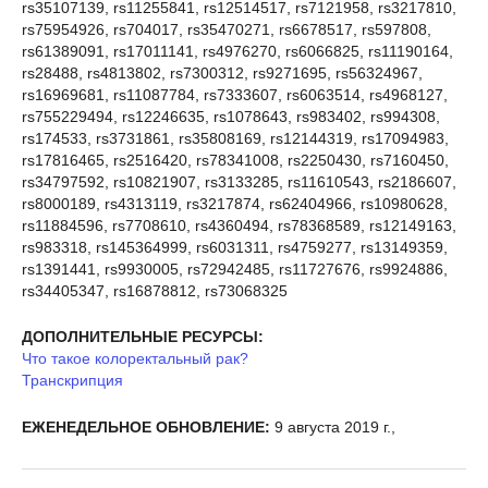
rs35107139, rs11255841, rs12514517, rs7121958, rs3217810,
rs75954926, rs704017, rs35470271, rs6678517, rs597808,
rs61389091, rs17011141, rs4976270, rs6066825, rs11190164,
rs28488, rs4813802, rs7300312, rs9271695, rs56324967,
rs16969681, rs11087784, rs7333607, rs6063514, rs4968127,
rs755229494, rs12246635, rs1078643, rs983402, rs994308,
rs174533, rs3731861, rs35808169, rs12144319, rs17094983,
rs17816465, rs2516420, rs78341008, rs2250430, rs7160450,
rs34797592, rs10821907, rs3133285, rs11610543, rs2186607,
rs8000189, rs4313119, rs3217874, rs62404966, rs10980628,
rs11884596, rs7708610, rs4360494, rs78368589, rs12149163,
rs983318, rs145364999, rs6031311, rs4759277, rs13149359,
rs1391441, rs9930005, rs72942485, rs11727676, rs9924886,
rs34405347, rs16878812, rs73068325
ДОПОЛНИТЕЛЬНЫЕ РЕСУРСЫ:
Что такое колоректальный рак?
Транскрипция
ЕЖЕНЕДЕЛЬНОЕ ОБНОВЛЕНИЕ:
9 августа 2019 г.,