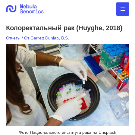
Перейти
Глав
к
содержимому
мен
Колоректальный рак (Huyghe, 2018)
Отчеты
/ От
Garrett Dunlap, B.S.
Фото Национального института рака на Unsplash