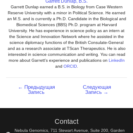
Garrett Dunlap, B.S.
Garrett Dunlap earned a B.S. in Biology from Case Western
Reserve University with a minor in Political Science. He earned
an M.S. and is currently a Ph.D. Candidate in the Biological and
Biomedical Sciences (BBS) Ph.D. program at Harvard
University. He has experience in science policy as an intern at
the Science and Innovation Network where he assisted in the
science diplomacy functions of the British Consulate-General
and as a research associate at TScan Therapeutics. He is also
interested in science communication and writing. You can read
more about Garrett's experience and publications on
LinkedIn
and
ORCID
.
Навигация
←
Предыдущая
Следующая
Запись
Запись
→
по
записям
Contact
Nebula Genomics, 711 Stewart Avenue, Suite 200, Garden