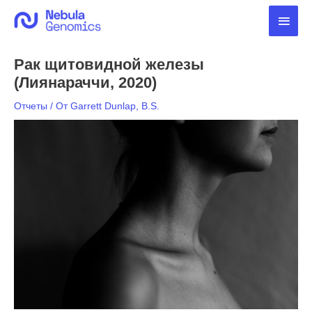
Перейти
Глав
к
содержимому
мен
Рак щитовидной железы
(Лиянараччи, 2020)
Отчеты
/ От
Garrett Dunlap, B.S.