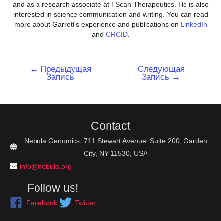
and as a research associate at TScan Therapeutics. He is also
interested in science communication and writing. You can read
more about Garrett's experience and publications on
LinkedIn
and
ORCID
.
Навигация
←
Предыдущая
Следующая
Запись
Запись
→
по
записям
Contact
Nebula Genomics, 711 Stewart Avenue, Suite 200, Garden
City, NY 11530, USA
info@nebula.org
Follow us!
Facebook
Twitter