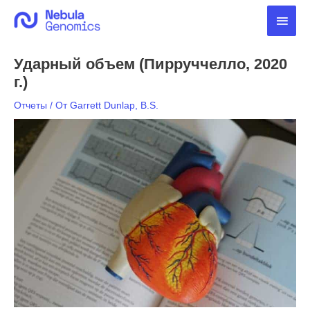
Перейти
Глав
к
содержимому
мен
Ударный объем (Пирруччелло, 2020
г.)
Отчеты
/ От
Garrett Dunlap, B.S.