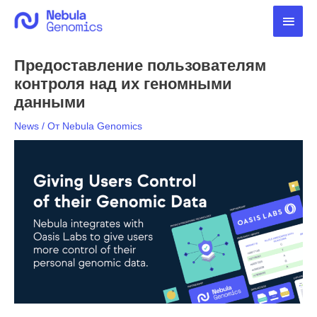
Перейти
Глав
к
содержимому
мен
Предоставление пользователям
контроля над их геномными
данными
News
/ От
Nebula Genomics