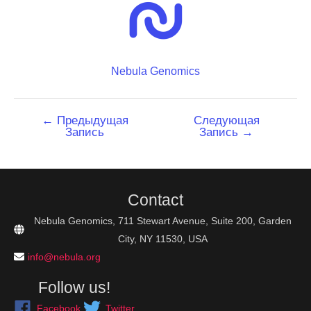
Nebula Genomics
Навигация
←
Предыдущая
Следующая
Запись
Запись
→
по
записям
Contact
Nebula Genomics, 711 Stewart Avenue, Suite 200, Garden
City, NY 11530, USA
info@nebula.org
Follow us!
Facebook
Twitter