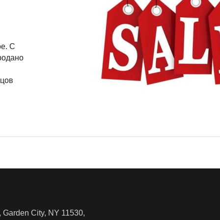
е. С
родано
зцов
 Garden City, NY 11530,