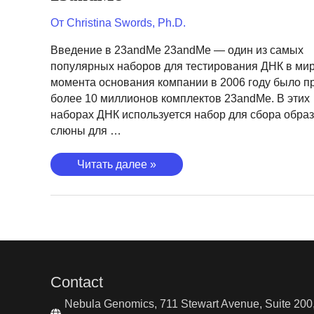
От
Christina Swords, Ph.D.
Введение в 23andMe 23andMe — один из самых
популярных наборов для тестирования ДНК в мир
момента основания компании в 2006 году было п
более 10 миллионов комплектов 23andMe. В этих
наборах ДНК используется набор для сбора обра
слюны для …
Распродажи,
Читать далее »
купоны
и
скидки
23andMe
Contact
Nebula Genomics, 711 Stewart Avenue, Suite 200,