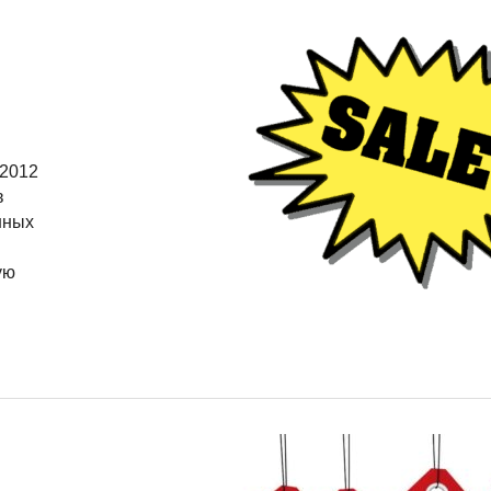
 2012
в
нных
ую