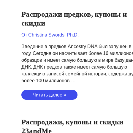
Распродажи предков, купоны и
скидки
От
Christina Swords, Ph.D.
Введение в предков Ancestry DNA был запущен в
году. Сегодня он насчитывает более 16 миллионо
образцов и имеет самую большую в мире базу да
ДНК. ДНК предков также имеет самую большую
коллекцию записей семейной истории, содержащ
более 100 миллионов …
Распродажи
Читать далее »
предков,
купоны
и
Распродажи, купоны и скидки
скидки
23andMe