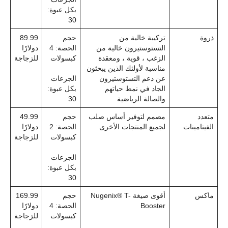
بكل عبوة:
30
ذروة
تركيبة خالية من
حجم
89.99
التستوستيرون خالية من
الحصة: 4
دولارًا
الزغب ، قوية ، ومعقدة
كبسولات
للزجاجة
مناسبة لأولئك الذين يبحثون
عن دعم التستوستيرون
الجرعات
الجاد في نمط حياتهم
بكل عبوة:
والصالة الرياضية
30
متعدد
مصمم لتوفير أساس صلب
حجم
49.99
الفيتامينات
لجميع المنتجات الأخرى
الحصة: 2
دولارًا
كبسولات
للزجاجة
الجرعات
بكل عبوة:
30
ماكس
أقوى صيغة Nugenix® T-
حجم
169.99
Booster
الحصة: 4
دولارًا
كبسولات
للزجاجة