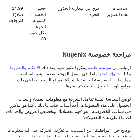
أساسيات
قوي في محاربة الجذور
حجم
24.99
لحاء الصنوبر
الحرة
الحصة: 1
دولارًا
كبسولة
للزجاجة
الجرعات
بكل عبوة:
30
مراجعة خصوصية Nugenix
ارتباط إلى
سياسة خاصة
يمكن العثور عليها بعد ذلك
الأحكام والشروط
وقبله
حقوق النشر
رابط في أسفل الموقع. تتضمن هذه السياسة
ممارسات الخصوصية الخاصة بالشركة لمواقع الويب ، بما في ذلك
مواقع الويب للجوال ، حيث يتم نشرها.
توضح السياسة كيفية تعامل الشركة مع معلومات العملاء وأسباب
الحصول على هذه المعلومات. أحد أسباب جلب بياناتك ، كما هو مذكور
في سياسة الخصوصية ، هو “فهم تفضيلاتك وتخصيص العروض والخدمات
لك بناءً على هذه التفضيلات”.
يوضح جزء “موافقتك” من السياسة ما تُعرِّفه الشركة على أنه معلومات
شخصية. كما أوضح أيضًا أنه بمجرد تقديمك للمعلومات على موقع