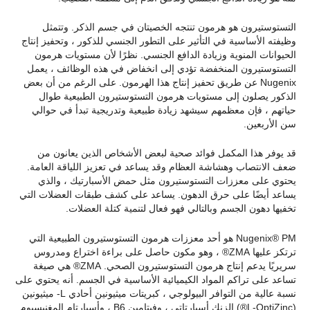
التستوستيرون هو هرمون تنتجه الخصيتان في جسم الذكر. وتتمثل
وظيفته الأساسية في التأثير على التطور الجنسي للذكور ، وتحفيز إنتاج
الحيوانات المنوية وزيادة الدافع الجنسي. نظرًا لأن مستويات هرمون
التستوستيرون المنخفضة تؤدي إلى انخفاض في هذه الوظائف ، يعمل
Nugenix عن طريق تحفيز إنتاج هذا الهرمون. على الرغم من أن بعض
الذكور يصلون إلى مستويات هرمون التستوستيرون الطبيعية طوال
حياتهم ، فإن معظمهم سيشهد زيادة طبيعية وتدريجية تبدأ في حوالي
سن الأربعين.
قد يوفر هذا المكمل فوائد صحية لبعض الأشخاص الذين يعانون من
ضعف الانتصاب وهشاشة العظام وقد يساعد في تعزيز اللياقة العامة.
يحتوي على معززات التستوستيرون مثل حمض الأسبارتيك ، والذي
يساعد أيضًا على حرق الدهون. يساعد على كشف طبقات العضلات التي
تخفيها دهون الجسم وبالتالي فهو فعال لتنمية كتلة العضلات.
Nugenix® PM هو أحد معززات هرمون التستوستيرون الطبيعية التي
ترتكز عليها ZMA® ، وهو مكون حاصل على براءة اختراع ومدروس
سريريًا يدعم إنتاج هرمون التستوستيرون الصحي. ZMA® هي صيغة
تساعد على تراكم المواد الكيميائية الأساسية في الجسم. أنه يحتوي على
نسبة عالية من التوافر البيولوجي ، كبريتات ميثيونين أحادي L- ميثيونين
(L-OptiZinc®) الزنك أسبارتاتي ، وفيتامين B6 ، وأسبارتام المغنيسيوم.