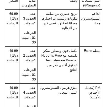
اسم المنتجات
وصف
تقديم
السعر
(Nugenix®)
المعلومات
الداعم
مزيج حصري من ثمانية
حجم
69.99
التستوستيرون
مكونات رئيسية تم اختبارها
الحصة: 3
دولارًا
مجانا
معمليًا لتحقيق أقصى قدر
كبسولات
للزجاجة
من الفعالية
الجرعات
بكل عبوة:
30
منظم Estro
مكمل قوي ومتطور يمكن
حجم
49.99
تكديسه مع Nugenix Free
الحصة: 2
دولارًا
Testosterone Booster
كبسولات
للزجاجة
لتحقيق أقصى قدر من
النتائج
الجرعات
بكل عبوة:
30
PM (يشمل
معزز هرمون التستوستيرون
حجم
49.99
الأحماض
الليلي المجاني
الحصة: 4
دولارًا
الأمينية)
كبسولات
للزجاجة
الجرعات