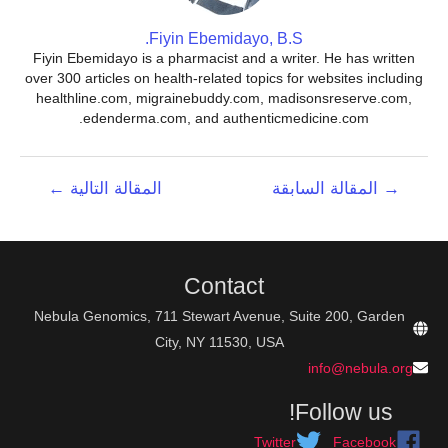
Fiyin Ebemidayo, B.S.
Fiyin Ebemidayo is a pharmacist and a writer. He has written
over 300 articles on health-related topics for websites including
healthline.com, migrainebuddy.com, madisonsreserve.com,
edenderma.com, and authenticmedicine.com.
تصفّح
→
المقالة السابقة
المقالة التالية
←
المقالات
Contact
Nebula Genomics, 711 Stewart Avenue, Suite 200, Garden
City, NY 11530, USA
info@nebula.org
Follow us!
Twitter
Facebook