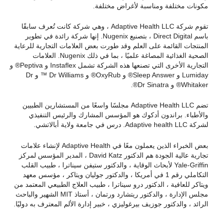
مكونات مختلفة ومناسبة لأغراض مختلفة.
تقوم شركة Adaptive Health LLC ، وهي شركة كانت تُعرف سابقًا
باسم Direct Digital ، بتصنيع Nugenix. إنها شركة رائدة في تطوير
المنتجات القائمة على العلم وقد طورت بعض العلامات التجارية للرعاية
الصحية الغذائية المصاغة علميًا ، بما في ذلك Nugenix. العلامات
التجارية الأخرى التي تصنعها هذه الشركة تشمل Instaflex و Peptiva® و
Lumiday و Sleep Answer® و OxyRub® و Dr Williams ™ و Dr
Whitaker® و Dr Sinatra®.
تضم Adaptive Health LLC مجلسًا واسعًا من المستشارين الطبيين
والأطباء. براندون أدكوك هو المؤسس المشارك والرئيس التنفيذي
لشركة Adaptive health LLC. درس في جامعة ولاية أبالاتشي.
بعض الخبراء الذين يعملون معًا في Adaptive Health لإنشاء علامات
تجارية عالية الجودة هم الدكتور David Katz ، المدير المؤسس لمركز
Yale-Griffin لأبحاث الوقاية ، والدكتور ستيفن سيناترا ، طبيب القلب
التكاملي رقم 1 في أمريكا ، والدكتور جوليان ويتاكر ، مؤسس معهد
ويتاكر للعافية ، الدكتور درو سيناترا ، طبيب العلاج الطبيعي المعتمد من
مجلس الإدارة ، والدكتور ريتشارد ورتمان ، أستاذ MIT الشهير والباحث
الرائد ، والدكتور جوزيف بيرغوليزي ، خبير إدارة الألم المعترف به دوليًا.