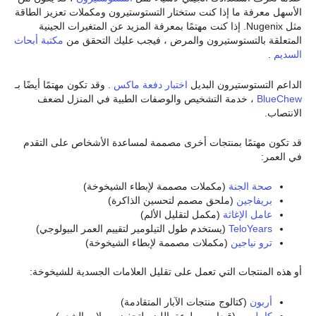
الأسهل معرفة ما إذا كنت ستختار التستوستيرون ومكملات تعزيز الطاقة
مثل Nugenix. إذا كنت مهتمًا بمعرفة المزيد عن المتغيرات الجينية
المتعلقة بالتستوستيرون والمرض ، فيجب عليك التحقق من
مكتبة أبحاث
السديم
.
الداعم التستوستيرون البديل
اختبار دفعة ماكس
. وقد تكون مهتمًا أيضًا بـ
BlueChew
، خدمة التشخيص والوصفات الطبية في المنزل لضعف
الانتصاب.
قد تكون مهتمًا بمنتجات أخرى مصممة لمساعدة الأشخاص على التقدم
في العمر:
صحة الجنة
(مكملات مصممة لإبطاء الشيخوخة)
بريفاجين
(ملحق مصمم لتحسين الذاكرة)
عامل الإغاثة
(مكمل لتقليل الألم)
TeloYears
(يستخدم طول التيلومير لتقييم العمر البيولوجي)
ترو نياجين
(مكملات مصممة لإبطاء الشيخوخة)
أو هذه المنتجات التي تعمل على تقليل العلامات الجسدية للشيخوخة:
أربون
(كتالوج منتجات الآبار المتقادمة)
كابيلوس
(قبعات مملوءة بالليزر لتحفيز بصيلات الشعر)