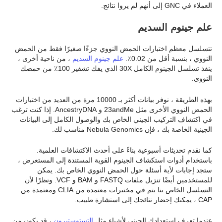
العملاء في GNC إلى أنهم لم يروا نتائج.
علم جينوم السديم
تتسلسل معظم اختبارات الحمض النووي جزءًا صغيرًا فقط من الحمض
النووي ، بنسبة أقل من 0.02٪.
علم جينوم السديم
، من ناحية أخرى ،
ينفذ تسلسل الجينوم الكامل 30X الذي يفك تشفير 100٪ من حمضك
النووي.
بهذه الطريقة ، نوفر بيانات أكثر بـ 10000 مرة من العديد من اختبارات
الحمض النووي الأخرى مثل 23andMe و AncestryDNA. إذا كنت ترغب
في اكتشاف التركيب الجيني الخاص بك والوصول الكامل إلى البيانات
الجينية الخاصة بك ، فإن Nebula Genomics مناسب لك.
كما نقدم تحديثات أسبوعية بناءً على أحدث الاكتشافات العلمية.
باستخدام أدوات استكشاف الجينوم القوية المستندة إلى المستعرض ،
ستجد إجابات لأية أسئلة حول الحمض النووي الخاص بك. يمكن
للمستخدمين أيضًا تنزيل ملفات FASTQ و BAM و VCF. ونظرًا لأن
التسلسل الخاص بنا يتم في مختبرات معتمدة من CLIA ومعتمدة من
CAP ، يمكنك إحضار نتائجك إلى استشارة طبيب.
عندما تعرف استعدادك الجيني لأشياء مثل
التستوستيرون
، قد يكون من