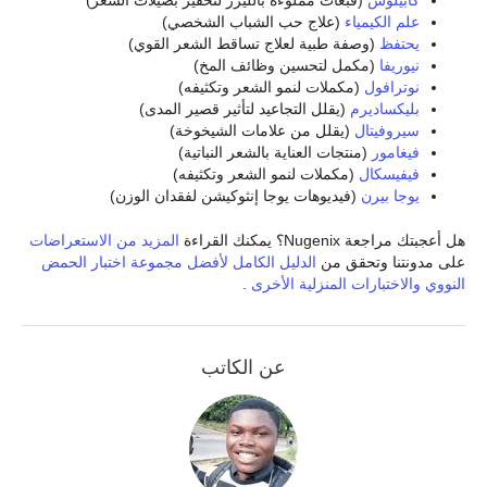
علم الكيمياء
(علاج حب الشباب الشخصي)
يحتفظ
(وصفة طبية لعلاج تساقط الشعر القوي)
نيوريفا
(مكمل لتحسين وظائف المخ)
نوترافول
(مكملات لنمو الشعر وتكثيفه)
بليكساديرم
(يقلل التجاعيد لتأثير قصير المدى)
سيروفيتال
(يقلل من علامات الشيخوخة)
فيغامور
(منتجات العناية بالشعر النباتية)
فيفيسكال
(مكملات لنمو الشعر وتكثيفه)
يوجا بيرن
(فيديوهات يوجا إنثوكيشن لفقدان الوزن)
هل أعجبتك مراجعة Nugenix؟ يمكنك القراءة
المزيد من الاستعراضات
على مدونتنا وتحقق من
الدليل الكامل لأفضل مجموعة اختبار الحمض
النووي والاختبارات المنزلية الأخرى
.
عن الكاتب