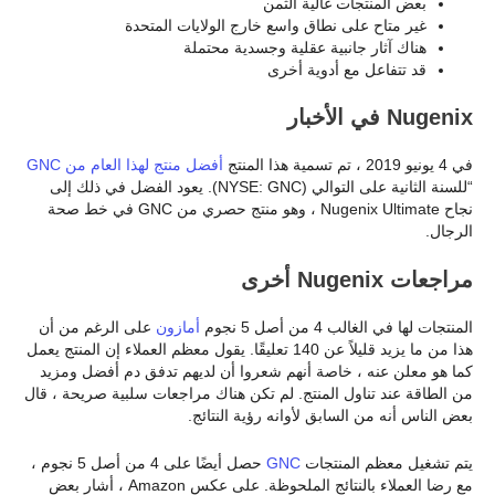
بعض المنتجات غالية الثمن
غير متاح على نطاق واسع خارج الولايات المتحدة
هناك آثار جانبية عقلية وجسدية محتملة
قد تتفاعل مع أدوية أخرى
Nugenix في الأخبار
في 4 يونيو 2019 ، تم تسمية هذا المنتج
أفضل منتج لهذا العام من GNC
“للسنة الثانية على التوالي (NYSE: GNC). يعود الفضل في ذلك إلى
نجاح Nugenix Ultimate ، وهو منتج حصري من GNC في خط صحة
الرجال.
مراجعات Nugenix أخرى
المنتجات لها في الغالب 4 من أصل 5 نجوم
أمازون
على الرغم من أن
هذا من ما يزيد قليلاً عن 140 تعليقًا. يقول معظم العملاء إن المنتج يعمل
كما هو معلن عنه ، خاصة أنهم شعروا أن لديهم تدفق دم أفضل ومزيد
من الطاقة عند تناول المنتج. لم تكن هناك مراجعات سلبية صريحة ، قال
بعض الناس أنه من السابق لأوانه رؤية النتائج.
يتم تشغيل معظم المنتجات
GNC
حصل أيضًا على 4 من أصل 5 نجوم ،
مع رضا العملاء بالنتائج الملحوظة. على عكس Amazon ، أشار بعض