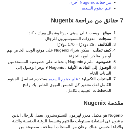
مراجعات Nugenix أخرى
علم جينوم السديم
7 حقائق من مراجعة Nugenix
موقع
: ويست فالي سيتي ، يوتا وشمال يورك ، كندا
منتجات
: معززات التستوستيرون للرجال
التكاليف
: 25 دولارًا – 170 دولارًا
كيف تطلب
: يمكن شراء Nugenix على موقع الويب الخاص بهم
أو من متاجر البيع بالتجزئة
خصوصية
: تلتزم Nugenix بالحفاظ على خصوصية المستخدمين
الوصول إلى البيانات الأولية
: Nugenix لا يوفر الوصول إلى
البيانات الخام
المنتجات التكميلية
:
علم جينوم السديم
يستخدم تسلسل الجينوم
الكامل لفك تشفير كل الحمض النووي الخاص بك وفتح
المخططات الجينية بالكامل.
مقدمة Nugenix
Nugenix هو مكمل معزز لهرمون التستوستيرون يعمل للرجال الذين
يرغبون في استعادة مستويات طاقتهم وتنشيط الرغبة الجنسية والثقة
والأداء الجنسي. هناك نوعان من المنتجات المتاحة ، مصنوعة من