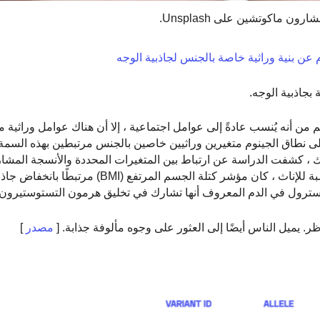
رون ماكوتشين على Unsplash.
ن بنية وراثية خاصة بالجنس لجاذبية الوجه
بجاذبية الوجه.
ن أنه يُنسب عادةً إلى عوامل اجتماعية ، إلا أن هناك عوامل وراثية مخ
لى نطاق الجينوم متغيرين وراثيين خاصين بالجنس مرتبطين بهذه السمة
ضافة إلى ذلك ، كشفت الدراسة عن ارتباط بين المتغيرات المحددة والأنسجة المش
وإنتاج الهرمونات. علاوة على ذلك ، وجدت الدراسة أنه بالنسبة للإناث ، كان مؤشر كتلة 
يسترول في الدم المعروف أنها تشارك في تخليق هرمون التستوستيرون.
ظر. يميل الناس أيضًا إلى العثور على وجوه مألوفة جذابة. [
مصدر
]