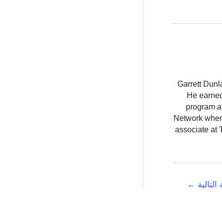
Garrett Dunl
He earned
program at
Network where
associate at 
 التالية
←