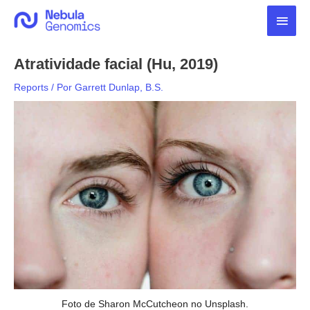
Ir
Men
para
o
princ
conteúdo
Atratividade facial (Hu, 2019)
Reports
/ Por
Garrett Dunlap, B.S.
Foto de Sharon McCutcheon no Unsplash.